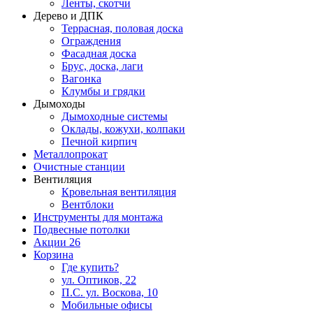
Ленты, скотчи
Дерево и ДПК
Террасная, половая доска
Ограждения
Фасадная доска
Брус, доска, лаги
Вагонка
Клумбы и грядки
Дымоходы
Дымоходные системы
Оклады, кожухи, колпаки
Печной кирпич
Металлопрокат
Очистные станции
Вентиляция
Кровельная вентиляция
Вентблоки
Инструменты для монтажа
Подвесные потолки
Акции
26
Корзина
Где купить?
ул. Оптиков, 22
П.С. ул. Воскова, 10
Мобильные офисы