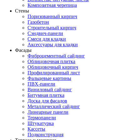
Композитная черепица
Стены
Поризованный кирпич
Газобетон
Строительный кирпич
Сэндвич-панели
Смеси для кладки
Аксессуары для кладки
Фасады
Фиброцементный сайдинг
Облицовочная плитка
Облицовочный кирпич
Профилированный лист
Фальцевые картины
ПВХ-панели
Виниловый сайдинг
Битумная плитка
Доска для фасадов
Металлический сайдинг
Линеарные панели
Термопанели
Штукатурка
Кассеты
Подконструкция