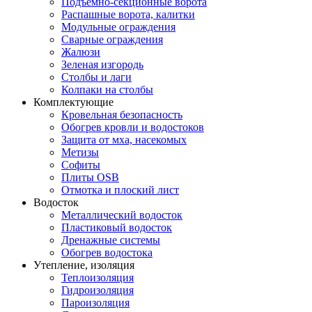
Подъемно-секционные ворота
Распашные ворота, калитки
Модульные ограждения
Сварные ограждения
Жалюзи
Зеленая изгородь
Столбы и лаги
Колпаки на столбы
Комплектующие
Кровельная безопасность
Обогрев кровли и водостоков
Защита от мха, насекомых
Метизы
Софиты
Плиты OSB
Отмотка и плоский лист
Водосток
Металлический водосток
Пластиковый водосток
Дренажные системы
Обогрев водостока
Утепление, изоляция
Теплоизоляция
Гидроизоляция
Пароизоляция