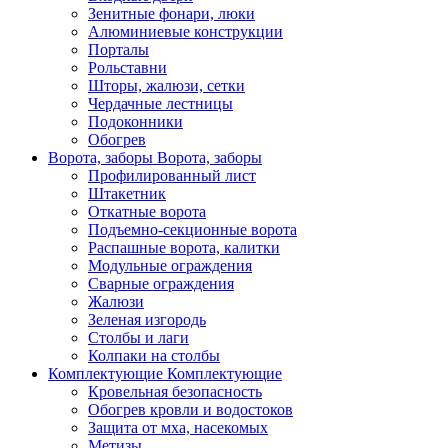
Зенитные фонари, люки
Алюминиевые конструкции
Порталы
Рольставни
Шторы, жалюзи, сетки
Чердачные лестницы
Подоконники
Обогрев
Ворота, заборы
Ворота, заборы
Профилированный лист
Штакетник
Откатные ворота
Подъемно-секционные ворота
Распашные ворота, калитки
Модульные ограждения
Сварные ограждения
Жалюзи
Зеленая изгородь
Столбы и лаги
Колпаки на столбы
Комплектующие
Комплектующие
Кровельная безопасность
Обогрев кровли и водостоков
Защита от мха, насекомых
Метизы