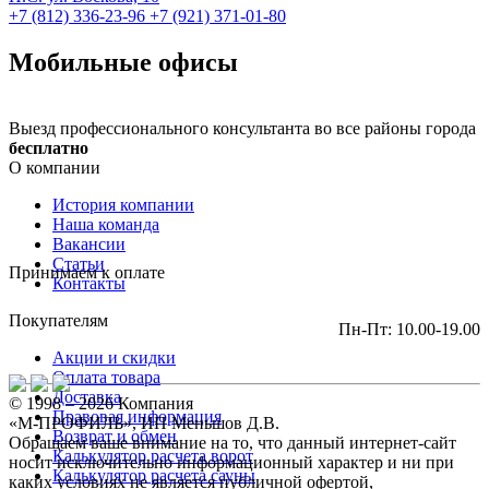
+7 (812) 336-23-96
+7 (921) 371-01-80
Мобильные офисы
Выезд профессионального консультанта во все районы города
бесплатно
О компании
История компании
Наша команда
Вакансии
Статьи
Принимаем к оплате
Контакты
Покупателям
Пн-Пт: 10.00-19.00
Акции и скидки
Оплата товара
Доставка
© 1998 – 2026 Компания
Правовая информация
«М-ПРОФИЛЬ», ИП Меньшов Д.В.
Возврат и обмен
Обращаем ваше внимание на то, что данный интернет-сайт
Калькулятор расчета ворот
носит исключительно информационный характер и ни при
Калькулятор расчета сауны
каких условиях не является публичной офертой,