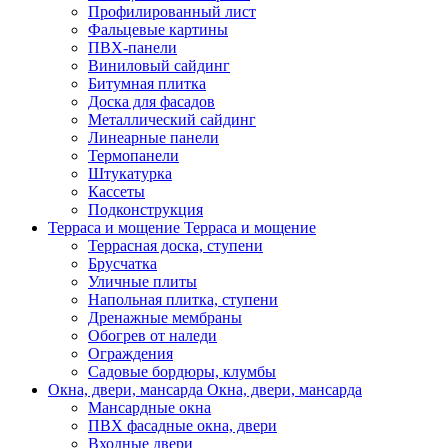
Профилированный лист
Фальцевые картины
ПВХ-панели
Виниловый сайдинг
Битумная плитка
Доска для фасадов
Металлический сайдинг
Линеарные панели
Термопанели
Штукатурка
Кассеты
Подконструкция
Терраса и мощение
Терраса и мощение
Террасная доска, ступени
Брусчатка
Уличные плиты
Напольная плитка, ступени
Дренажные мембраны
Обогрев от наледи
Ограждения
Садовые бордюры, клумбы
Окна, двери, мансарда
Окна, двери, мансарда
Мансардные окна
ПВХ фасадные окна, двери
Входные двери