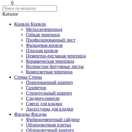
0
Каталог
Кровли
Кровли
Металлочерепица
Гибкая черепица
Профилированный лист
Фальцевая кровля
Плоская кровля
Цементно-песчаная черепица
Керамическая черепица
Волнистые битумные листы
Композитная черепица
Стены
Стены
Поризованный кирпич
Газобетон
Строительный кирпич
Сэндвич-панели
Смеси для кладки
Аксессуары для кладки
Фасады
Фасады
Фиброцементный сайдинг
Облицовочная плитка
Облицовочный кирпич