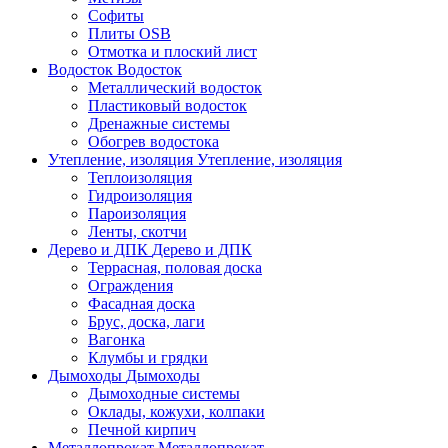
Софиты
Плиты OSB
Отмотка и плоский лист
Водосток
Водосток
Металлический водосток
Пластиковый водосток
Дренажные системы
Обогрев водостока
Утепление, изоляция
Утепление, изоляция
Теплоизоляция
Гидроизоляция
Пароизоляция
Ленты, скотчи
Дерево и ДПК
Дерево и ДПК
Террасная, половая доска
Ограждения
Фасадная доска
Брус, доска, лаги
Вагонка
Клумбы и грядки
Дымоходы
Дымоходы
Дымоходные системы
Оклады, кожухи, колпаки
Печной кирпич
Металлопрокат
Металлопрокат