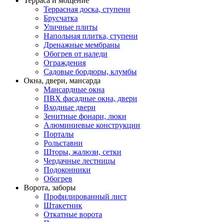
Терраса и мощение
Террасная доска, ступени
Брусчатка
Уличные плиты
Напольная плитка, ступени
Дренажные мембраны
Обогрев от наледи
Ограждения
Садовые бордюры, клумбы
Окна, двери, мансарда
Мансардные окна
ПВХ фасадные окна, двери
Входные двери
Зенитные фонари, люки
Алюминиевые конструкции
Порталы
Рольставни
Шторы, жалюзи, сетки
Чердачные лестницы
Подоконники
Обогрев
Ворота, заборы
Профилированный лист
Штакетник
Откатные ворота