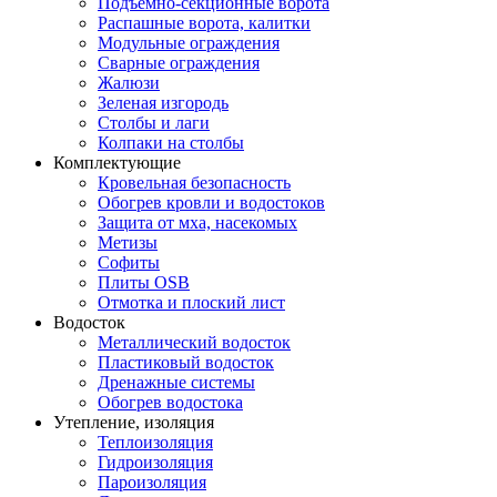
Подъемно-секционные ворота
Распашные ворота, калитки
Модульные ограждения
Сварные ограждения
Жалюзи
Зеленая изгородь
Столбы и лаги
Колпаки на столбы
Комплектующие
Кровельная безопасность
Обогрев кровли и водостоков
Защита от мха, насекомых
Метизы
Софиты
Плиты OSB
Отмотка и плоский лист
Водосток
Металлический водосток
Пластиковый водосток
Дренажные системы
Обогрев водостока
Утепление, изоляция
Теплоизоляция
Гидроизоляция
Пароизоляция