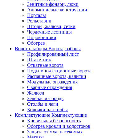
Зенитные фонари, люки
Алюминиевые конструкции
Порталы
Рольставни
Шторы, жалюзи, сетки
Чердачные лестницы
Подоконники
Обогрев
Ворота, заборы
Ворота, заборы
Профилированный лист
Штакетник
Откатные ворота
Подъемно-секционные ворота
Распашные ворота, калитки
Модульные ограждения
Сварные ограждения
Жалюзи
Зеленая изгородь
Столбы и лаги
Колпаки на столбы
Комплектующие
Комплектующие
Кровельная безопасность
Обогрев кровли и водостоков
Защита от мха, насекомых
Метизы