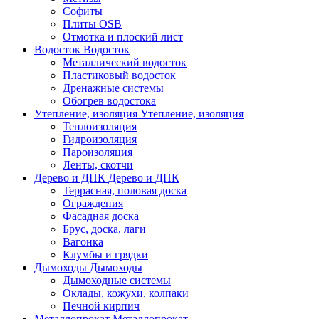
Софиты
Плиты OSB
Отмотка и плоский лист
Водосток
Водосток
Металлический водосток
Пластиковый водосток
Дренажные системы
Обогрев водостока
Утепление, изоляция
Утепление, изоляция
Теплоизоляция
Гидроизоляция
Пароизоляция
Ленты, скотчи
Дерево и ДПК
Дерево и ДПК
Террасная, половая доска
Ограждения
Фасадная доска
Брус, доска, лаги
Вагонка
Клумбы и грядки
Дымоходы
Дымоходы
Дымоходные системы
Оклады, кожухи, колпаки
Печной кирпич
Металлопрокат
Металлопрокат