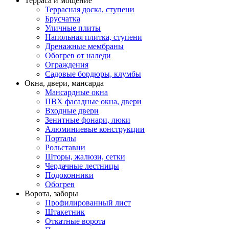
Терраса и мощение
Террасная доска, ступени
Брусчатка
Уличные плиты
Напольная плитка, ступени
Дренажные мембраны
Обогрев от наледи
Ограждения
Садовые бордюры, клумбы
Окна, двери, мансарда
Мансардные окна
ПВХ фасадные окна, двери
Входные двери
Зенитные фонари, люки
Алюминиевые конструкции
Порталы
Рольставни
Шторы, жалюзи, сетки
Чердачные лестницы
Подоконники
Обогрев
Ворота, заборы
Профилированный лист
Штакетник
Откатные ворота