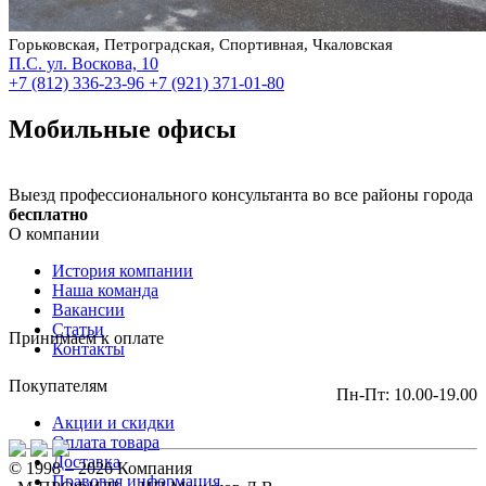
Горьковская, Петроградская, Спортивная, Чкаловская
П.С. ул. Воскова, 10
+7 (812) 336-23-96
+7 (921) 371-01-80
Мобильные офисы
Выезд профессионального консультанта во все районы города
бесплатно
О компании
История компании
Наша команда
Вакансии
Статьи
Принимаем к оплате
Контакты
Покупателям
Пн-Пт: 10.00-19.00
Акции и скидки
Оплата товара
Доставка
© 1998 – 2026 Компания
Правовая информация