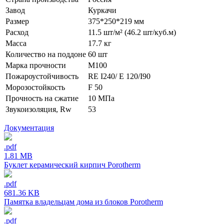
Завод
Куркачи
Размер
375*250*219 мм
Расход
11.5 шт/м² (46.2 шт/куб.м)
Масса
17.7 кг
Количество на поддоне
60 шт
Марка прочности
М100
Пожароустойчивость
RE I240/ E 120/I90
Морозостойкость
F 50
Прочность на сжатие
10 МПа
Звукоизоляция, Rw
53
Документация
.pdf
1.81 MB
Буклет керамический кирпич Porotherm
.pdf
681.36 KB
Памятка владельцам дома из блоков Porotherm
.pdf