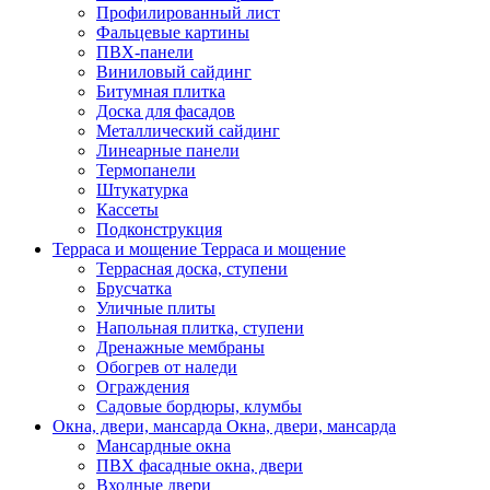
Профилированный лист
Фальцевые картины
ПВХ-панели
Виниловый сайдинг
Битумная плитка
Доска для фасадов
Металлический сайдинг
Линеарные панели
Термопанели
Штукатурка
Кассеты
Подконструкция
Терраса и мощение
Терраса и мощение
Террасная доска, ступени
Брусчатка
Уличные плиты
Напольная плитка, ступени
Дренажные мембраны
Обогрев от наледи
Ограждения
Садовые бордюры, клумбы
Окна, двери, мансарда
Окна, двери, мансарда
Мансардные окна
ПВХ фасадные окна, двери
Входные двери