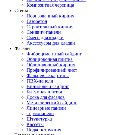
Композитная черепица
Стены
Поризованный кирпич
Газобетон
Строительный кирпич
Сэндвич-панели
Смеси для кладки
Аксессуары для кладки
Фасады
Фиброцементный сайдинг
Облицовочная плитка
Облицовочный кирпич
Профилированный лист
Фальцевые картины
ПВХ-панели
Виниловый сайдинг
Битумная плитка
Доска для фасадов
Металлический сайдинг
Линеарные панели
Термопанели
Штукатурка
Кассеты
Подконструкция