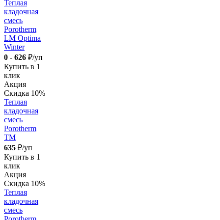
Теплая
кладочная
смесь
Porotherm
LM Optima
Winter
0
-
626
₽/уп
Купить в 1
клик
Акция
Скидка 10%
Теплая
кладочная
смесь
Porotherm
TM
635
₽/уп
Купить в 1
клик
Акция
Скидка 10%
Теплая
кладочная
смесь
Porotherm