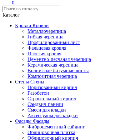
0
Каталог
Кровли
Кровли
Металлочерепица
Гибкая черепица
Профилированный лист
Фальцевая кровля
Плоская кровля
Цементно-песчаная черепица
Керамическая черепица
Волнистые битумные листы
Композитная черепица
Стены
Стены
Поризованный кирпич
Газобетон
Строительный кирпич
Сэндвич-панели
Смеси для кладки
Аксессуары для кладки
Фасады
Фасады
Фиброцементный сайдинг
Облицовочная плитка
Облицовочный кирпич