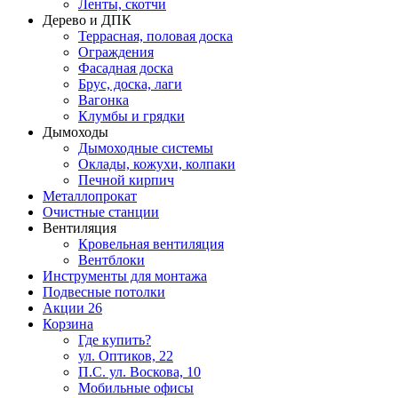
Ленты, скотчи
Дерево и ДПК
Террасная, половая доска
Ограждения
Фасадная доска
Брус, доска, лаги
Вагонка
Клумбы и грядки
Дымоходы
Дымоходные системы
Оклады, кожухи, колпаки
Печной кирпич
Металлопрокат
Очистные станции
Вентиляция
Кровельная вентиляция
Вентблоки
Инструменты для монтажа
Подвесные потолки
Акции
26
Корзина
Где купить?
ул. Оптиков, 22
П.С. ул. Воскова, 10
Мобильные офисы