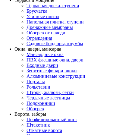
Терраса и мощение
Террасная доска, ступени
Брусчатка
Уличные плиты
Напольная плитка, ступени
Дренажные мембраны
Обогрев от наледи
Ограждения
Садовые бордюры, клумбы
Окна, двери, мансарда
Мансардные окна
ПВХ фасадные окна, двери
Входные двери
Зенитные фонари, люки
Алюминиевые конструкции
Порталы
Рольставни
Шторы, жалюзи, сетки
Чердачные лестницы
Подоконники
Обогрев
Ворота, заборы
Профилированный лист
Штакетник
Откатные ворота