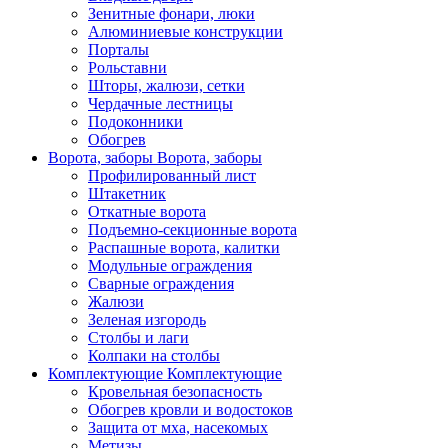
Зенитные фонари, люки
Алюминиевые конструкции
Порталы
Рольставни
Шторы, жалюзи, сетки
Чердачные лестницы
Подоконники
Обогрев
Ворота, заборы
Ворота, заборы
Профилированный лист
Штакетник
Откатные ворота
Подъемно-секционные ворота
Распашные ворота, калитки
Модульные ограждения
Сварные ограждения
Жалюзи
Зеленая изгородь
Столбы и лаги
Колпаки на столбы
Комплектующие
Комплектующие
Кровельная безопасность
Обогрев кровли и водостоков
Защита от мха, насекомых
Метизы