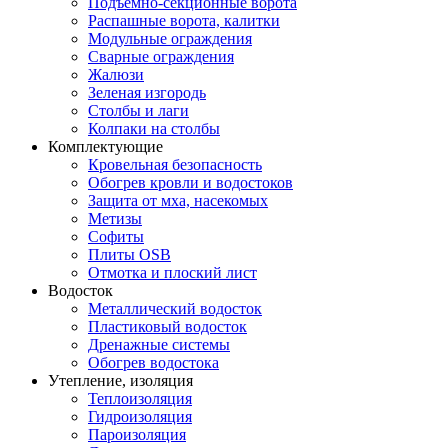
Подъемно-секционные ворота
Распашные ворота, калитки
Модульные ограждения
Сварные ограждения
Жалюзи
Зеленая изгородь
Столбы и лаги
Колпаки на столбы
Комплектующие
Кровельная безопасность
Обогрев кровли и водостоков
Защита от мха, насекомых
Метизы
Софиты
Плиты OSB
Отмотка и плоский лист
Водосток
Металлический водосток
Пластиковый водосток
Дренажные системы
Обогрев водостока
Утепление, изоляция
Теплоизоляция
Гидроизоляция
Пароизоляция