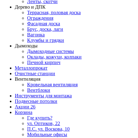
Ленты, скотчи
Дерево и ДПК
Террасная, половая доска
Ограждения
Фасадная доска
Брус, доска, лаги
Вагонка
Клумбы и грядки
Дымоходы
Дымоходные системы
Оклады, кожухи, колпаки
Печной кирпич
Металлопрокат
Очистные станции
Вентиляция
Кровельная вентиляция
Вентблоки
Инструменты для монтажа
Подвесные потолки
Акции
26
Корзина
Где купить?
ул. Оптиков, 22
П.С. ул. Воскова, 10
Мобильные офисы