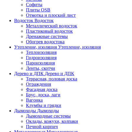
Софиты
Плиты OSB
Отмотка и плоский лист
Водосток
Водосток
Металлический водосток
Пластиковый водосток
Дренажные системы
Обогрев водостока
Утепление, изоляция
Утепление, изоляция
Теплоизоляция
Гидроизоляция
Пароизоляция
Ленты, скотчи
Дерево и ДПК
Дерево и ДПК
Террасная, половая доска
Ограждения
Фасадная доска
Брус, доска, лаги
Вагонка
Клумбы и грядки
Дымоходы
Дымоходы
Дымоходные системы
Оклады, кожухи, колпаки
Печной кирпич
Металлопрокат
Металлопрокат