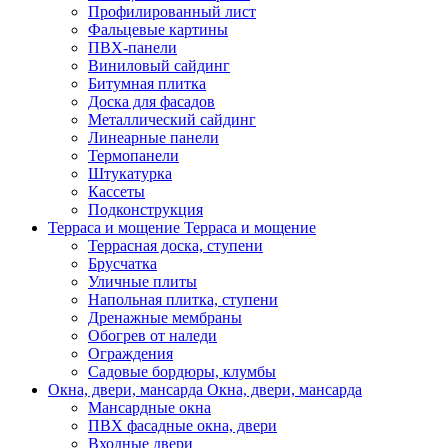
Профилированный лист
Фальцевые картины
ПВХ-панели
Виниловый сайдинг
Битумная плитка
Доска для фасадов
Металлический сайдинг
Линеарные панели
Термопанели
Штукатурка
Кассеты
Подконструкция
Терраса и мощение
Терраса и мощение
Террасная доска, ступени
Брусчатка
Уличные плиты
Напольная плитка, ступени
Дренажные мембраны
Обогрев от наледи
Ограждения
Садовые бордюры, клумбы
Окна, двери, мансарда
Окна, двери, мансарда
Мансардные окна
ПВХ фасадные окна, двери
Входные двери