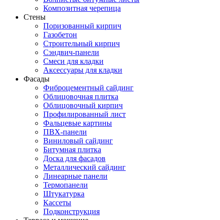
Композитная черепица
Стены
Поризованный кирпич
Газобетон
Строительный кирпич
Сэндвич-панели
Смеси для кладки
Аксессуары для кладки
Фасады
Фиброцементный сайдинг
Облицовочная плитка
Облицовочный кирпич
Профилированный лист
Фальцевые картины
ПВХ-панели
Виниловый сайдинг
Битумная плитка
Доска для фасадов
Металлический сайдинг
Линеарные панели
Термопанели
Штукатурка
Кассеты
Подконструкция