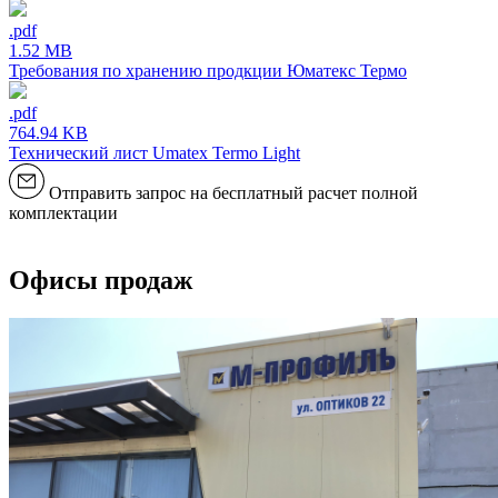
.pdf
1.52 MB
Требования по хранению продкции Юматекс Термо
.pdf
764.94 KB
Технический лист Umatex Termo Light
Отправить запрос на бесплатный расчет полной
комплектации
Офисы продаж