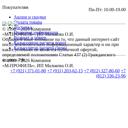
Покупателям
Пн-Пт: 10.00-19.00
Акции и скидки
Оплата товара
Доставка
© 1998 – 2026 Компания
Правовая информация
«М-ПРОФИЛЬ», ИП Малькова О.И.
Возврат и обмен
Обращаем ваше внимание на то, что данный интернет-сайт
Калькулятор расчета ворот
носит исключительно информационный характер и ни при
Калькулятор расчета сауны
каких условиях не является публичной офертой,
определяемой положениями Статьи 437 (2) Гражданского
кодекса РФ.
© 1998 – 2026 Компания
«М-ПРОФИЛЬ», ИП Малькова О.И.
+7 (921) 371-01-80
+7 (931) 203-62-15
+7 (812) 327-80-60
+7
(812) 336-23-96