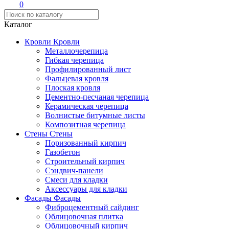
0
Каталог
Кровли
Кровли
Металлочерепица
Гибкая черепица
Профилированный лист
Фальцевая кровля
Плоская кровля
Цементно-песчаная черепица
Керамическая черепица
Волнистые битумные листы
Композитная черепица
Стены
Стены
Поризованный кирпич
Газобетон
Строительный кирпич
Сэндвич-панели
Смеси для кладки
Аксессуары для кладки
Фасады
Фасады
Фиброцементный сайдинг
Облицовочная плитка
Облицовочный кирпич