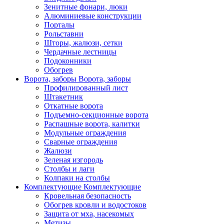
Зенитные фонари, люки
Алюминиевые конструкции
Порталы
Рольставни
Шторы, жалюзи, сетки
Чердачные лестницы
Подоконники
Обогрев
Ворота, заборы
Ворота, заборы
Профилированный лист
Штакетник
Откатные ворота
Подъемно-секционные ворота
Распашные ворота, калитки
Модульные ограждения
Сварные ограждения
Жалюзи
Зеленая изгородь
Столбы и лаги
Колпаки на столбы
Комплектующие
Комплектующие
Кровельная безопасность
Обогрев кровли и водостоков
Защита от мха, насекомых
Метизы