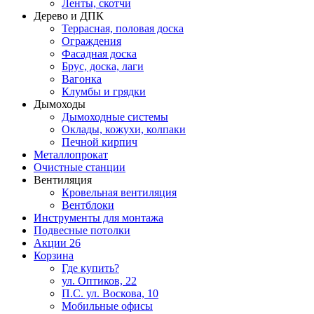
Ленты, скотчи
Дерево и ДПК
Террасная, половая доска
Ограждения
Фасадная доска
Брус, доска, лаги
Вагонка
Клумбы и грядки
Дымоходы
Дымоходные системы
Оклады, кожухи, колпаки
Печной кирпич
Металлопрокат
Очистные станции
Вентиляция
Кровельная вентиляция
Вентблоки
Инструменты для монтажа
Подвесные потолки
Акции
26
Корзина
Где купить?
ул. Оптиков, 22
П.С. ул. Воскова, 10
Мобильные офисы