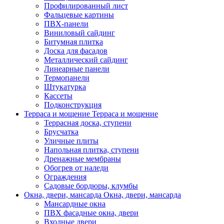
Профилированный лист
Фальцевые картины
ПВХ-панели
Виниловый сайдинг
Битумная плитка
Доска для фасадов
Металлический сайдинг
Линеарные панели
Термопанели
Штукатурка
Кассеты
Подконструкция
Терраса и мощение
Терраса и мощение
Террасная доска, ступени
Брусчатка
Уличные плиты
Напольная плитка, ступени
Дренажные мембраны
Обогрев от наледи
Ограждения
Садовые бордюры, клумбы
Окна, двери, мансарда
Окна, двери, мансарда
Мансардные окна
ПВХ фасадные окна, двери
Входные двери