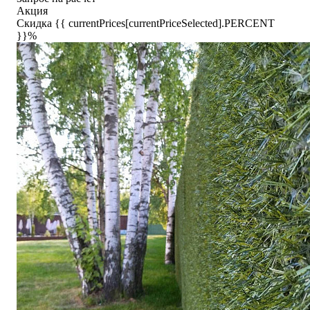
Акция
Скидка {{ currentPrices[currentPriceSelected].PERCENT
}}%