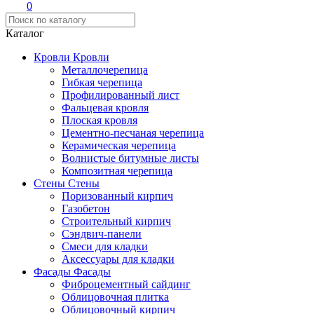
0
Каталог
Кровли
Кровли
Металлочерепица
Гибкая черепица
Профилированный лист
Фальцевая кровля
Плоская кровля
Цементно-песчаная черепица
Керамическая черепица
Волнистые битумные листы
Композитная черепица
Стены
Стены
Поризованный кирпич
Газобетон
Строительный кирпич
Сэндвич-панели
Смеси для кладки
Аксессуары для кладки
Фасады
Фасады
Фиброцементный сайдинг
Облицовочная плитка
Облицовочный кирпич