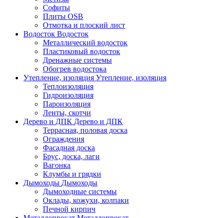
Софиты
Плиты OSB
Отмотка и плоский лист
Водосток
Водосток
Металлический водосток
Пластиковый водосток
Дренажные системы
Обогрев водостока
Утепление, изоляция
Утепление, изоляция
Теплоизоляция
Гидроизоляция
Пароизоляция
Ленты, скотчи
Дерево и ДПК
Дерево и ДПК
Террасная, половая доска
Ограждения
Фасадная доска
Брус, доска, лаги
Вагонка
Клумбы и грядки
Дымоходы
Дымоходы
Дымоходные системы
Оклады, кожухи, колпаки
Печной кирпич
Металлопрокат
Металлопрокат