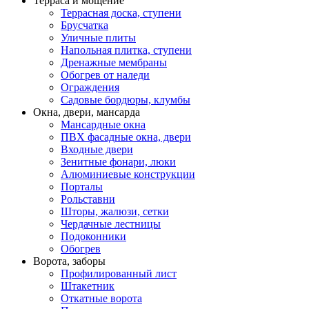
Терраса и мощение
Террасная доска, ступени
Брусчатка
Уличные плиты
Напольная плитка, ступени
Дренажные мембраны
Обогрев от наледи
Ограждения
Садовые бордюры, клумбы
Окна, двери, мансарда
Мансардные окна
ПВХ фасадные окна, двери
Входные двери
Зенитные фонари, люки
Алюминиевые конструкции
Порталы
Рольставни
Шторы, жалюзи, сетки
Чердачные лестницы
Подоконники
Обогрев
Ворота, заборы
Профилированный лист
Штакетник
Откатные ворота