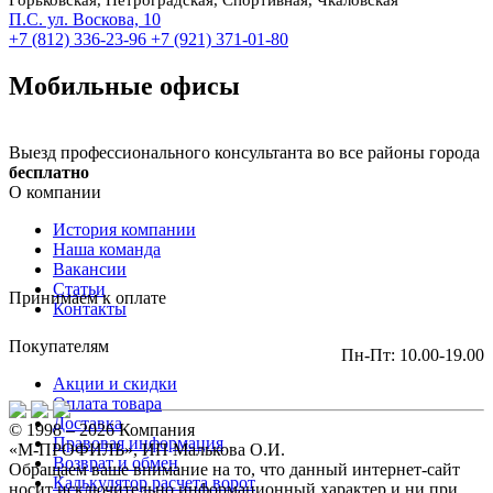
П.С. ул. Воскова, 10
+7 (812) 336-23-96
+7 (921) 371-01-80
Мобильные офисы
Выезд профессионального консультанта во все районы города
бесплатно
О компании
История компании
Наша команда
Вакансии
Статьи
Принимаем к оплате
Контакты
Покупателям
Пн-Пт: 10.00-19.00
Акции и скидки
Оплата товара
Доставка
© 1998 – 2026 Компания
Правовая информация
«М-ПРОФИЛЬ», ИП Малькова О.И.
Возврат и обмен
Обращаем ваше внимание на то, что данный интернет-сайт
Калькулятор расчета ворот
носит исключительно информационный характер и ни при