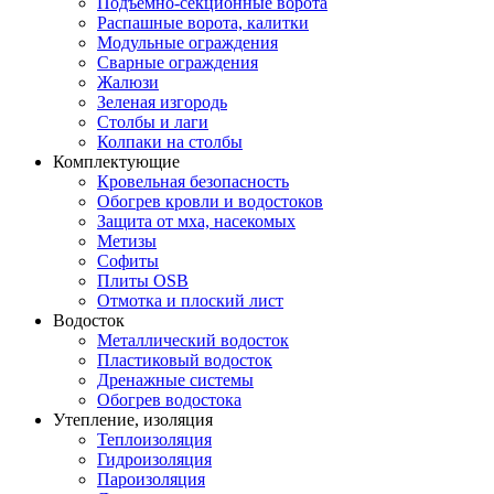
Подъемно-секционные ворота
Распашные ворота, калитки
Модульные ограждения
Сварные ограждения
Жалюзи
Зеленая изгородь
Столбы и лаги
Колпаки на столбы
Комплектующие
Кровельная безопасность
Обогрев кровли и водостоков
Защита от мха, насекомых
Метизы
Софиты
Плиты OSB
Отмотка и плоский лист
Водосток
Металлический водосток
Пластиковый водосток
Дренажные системы
Обогрев водостока
Утепление, изоляция
Теплоизоляция
Гидроизоляция
Пароизоляция