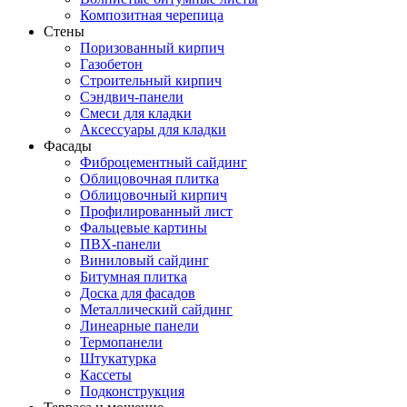
Композитная черепица
Стены
Поризованный кирпич
Газобетон
Строительный кирпич
Сэндвич-панели
Смеси для кладки
Аксессуары для кладки
Фасады
Фиброцементный сайдинг
Облицовочная плитка
Облицовочный кирпич
Профилированный лист
Фальцевые картины
ПВХ-панели
Виниловый сайдинг
Битумная плитка
Доска для фасадов
Металлический сайдинг
Линеарные панели
Термопанели
Штукатурка
Кассеты
Подконструкция