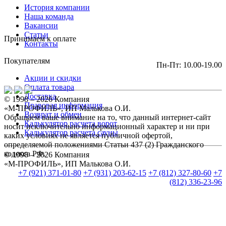
История компании
Наша команда
Вакансии
Статьи
Принимаем к оплате
Контакты
Покупателям
Пн-Пт: 10.00-19.00
Акции и скидки
Оплата товара
Доставка
© 1998 – 2026 Компания
Правовая информация
«М-ПРОФИЛЬ», ИП Малькова О.И.
Возврат и обмен
Обращаем ваше внимание на то, что данный интернет-сайт
Калькулятор расчета ворот
носит исключительно информационный характер и ни при
Калькулятор расчета сауны
каких условиях не является публичной офертой,
определяемой положениями Статьи 437 (2) Гражданского
кодекса РФ.
© 1998 – 2026 Компания
«М-ПРОФИЛЬ», ИП Малькова О.И.
+7 (921) 371-01-80
+7 (931) 203-62-15
+7 (812) 327-80-60
+7
(812) 336-23-96