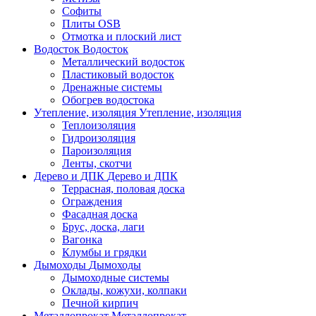
Софиты
Плиты OSB
Отмотка и плоский лист
Водосток
Водосток
Металлический водосток
Пластиковый водосток
Дренажные системы
Обогрев водостока
Утепление, изоляция
Утепление, изоляция
Теплоизоляция
Гидроизоляция
Пароизоляция
Ленты, скотчи
Дерево и ДПК
Дерево и ДПК
Террасная, половая доска
Ограждения
Фасадная доска
Брус, доска, лаги
Вагонка
Клумбы и грядки
Дымоходы
Дымоходы
Дымоходные системы
Оклады, кожухи, колпаки
Печной кирпич
Металлопрокат
Металлопрокат