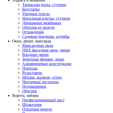
Терраса и мощение
Террасная доска, ступени
Брусчатка
Уличные плиты
Напольная плитка, ступени
Дренажные мембраны
Обогрев от наледи
Ограждения
Садовые бордюры, клумбы
Окна, двери, мансарда
Мансардные окна
ПВХ фасадные окна, двери
Входные двери
Зенитные фонари, люки
Алюминиевые конструкции
Порталы
Рольставни
Шторы, жалюзи, сетки
Чердачные лестницы
Подоконники
Обогрев
Ворота, заборы
Профилированный лист
Штакетник
Откатные ворота