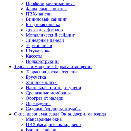
Профилированный лист
Фальцевые картины
ПВХ-панели
Виниловый сайдинг
Битумная плитка
Доска для фасадов
Металлический сайдинг
Линеарные панели
Термопанели
Штукатурка
Кассеты
Подконструкция
Терраса и мощение
Терраса и мощение
Террасная доска, ступени
Брусчатка
Уличные плиты
Напольная плитка, ступени
Дренажные мембраны
Обогрев от наледи
Ограждения
Садовые бордюры, клумбы
Окна, двери, мансарда
Окна, двери, мансарда
Мансардные окна
ПВХ фасадные окна, двери
Входные двери