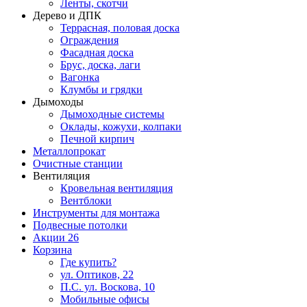
Ленты, скотчи
Дерево и ДПК
Террасная, половая доска
Ограждения
Фасадная доска
Брус, доска, лаги
Вагонка
Клумбы и грядки
Дымоходы
Дымоходные системы
Оклады, кожухи, колпаки
Печной кирпич
Металлопрокат
Очистные станции
Вентиляция
Кровельная вентиляция
Вентблоки
Инструменты для монтажа
Подвесные потолки
Акции
26
Корзина
Где купить?
ул. Оптиков, 22
П.С. ул. Воскова, 10
Мобильные офисы