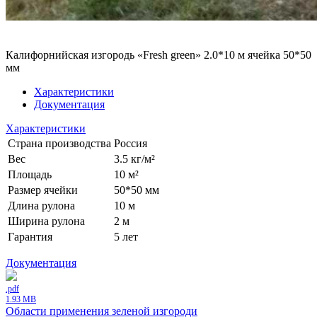
Калифорнийская изгородь «Fresh green» 2.0*10 м ячейка 50*50
мм
Характеристики
Документация
Характеристики
Страна производства
Россия
Вес
3.5 кг/м²
Площадь
10 м²
Размер ячейки
50*50 мм
Длина рулона
10 м
Ширина рулона
2 м
Гарантия
5 лет
Документация
.pdf
1.93 MB
Области применения зеленой изгороди