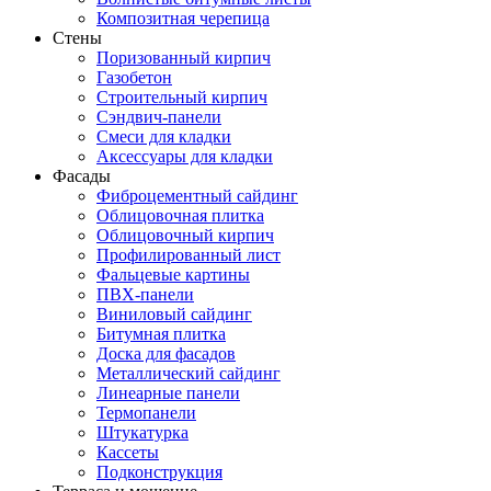
Композитная черепица
Стены
Поризованный кирпич
Газобетон
Строительный кирпич
Сэндвич-панели
Смеси для кладки
Аксессуары для кладки
Фасады
Фиброцементный сайдинг
Облицовочная плитка
Облицовочный кирпич
Профилированный лист
Фальцевые картины
ПВХ-панели
Виниловый сайдинг
Битумная плитка
Доска для фасадов
Металлический сайдинг
Линеарные панели
Термопанели
Штукатурка
Кассеты
Подконструкция