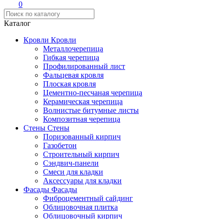
0
Каталог
Кровли
Кровли
Металлочерепица
Гибкая черепица
Профилированный лист
Фальцевая кровля
Плоская кровля
Цементно-песчаная черепица
Керамическая черепица
Волнистые битумные листы
Композитная черепица
Стены
Стены
Поризованный кирпич
Газобетон
Строительный кирпич
Сэндвич-панели
Смеси для кладки
Аксессуары для кладки
Фасады
Фасады
Фиброцементный сайдинг
Облицовочная плитка
Облицовочный кирпич