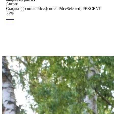
Акция
Скидка {{ currentPrices[currentPriceSelected].PERCENT
}}%