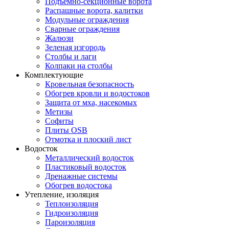
Подъемно-секционные ворота
Распашные ворота, калитки
Модульные ограждения
Сварные ограждения
Жалюзи
Зеленая изгородь
Столбы и лаги
Колпаки на столбы
Комплектующие
Кровельная безопасность
Обогрев кровли и водостоков
Защита от мха, насекомых
Метизы
Софиты
Плиты OSB
Отмотка и плоский лист
Водосток
Металлический водосток
Пластиковый водосток
Дренажные системы
Обогрев водостока
Утепление, изоляция
Теплоизоляция
Гидроизоляция
Пароизоляция