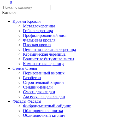
0
Каталог
Кровли
Кровли
Металлочерепица
Гибкая черепица
Профилированный лист
Фальцевая кровля
Плоская кровля
Цементно-песчаная черепица
Керамическая черепица
Волнистые битумные листы
Композитная черепица
Стены
Стены
Поризованный кирпич
Газобетон
Строительный кирпич
Сэндвич-панели
Смеси для кладки
Аксессуары для кладки
Фасады
Фасады
Фиброцементный сайдинг
Облицовочная плитка
Облицовочный кирпич