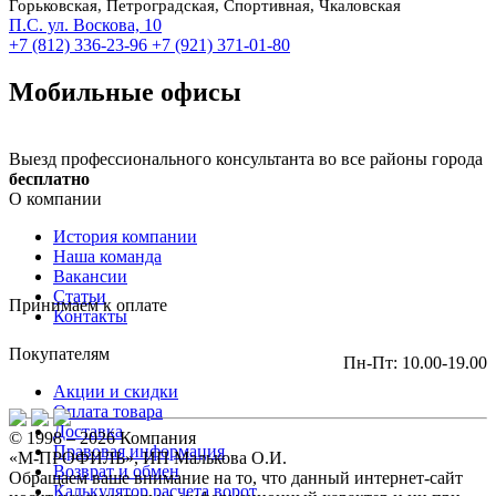
Горьковская, Петроградская, Спортивная, Чкаловская
П.С. ул. Воскова, 10
+7 (812) 336-23-96
+7 (921) 371-01-80
Мобильные офисы
Выезд профессионального консультанта во все районы города
бесплатно
О компании
История компании
Наша команда
Вакансии
Статьи
Принимаем к оплате
Контакты
Покупателям
Пн-Пт: 10.00-19.00
Акции и скидки
Оплата товара
Доставка
© 1998 – 2026 Компания
Правовая информация
«М-ПРОФИЛЬ», ИП Малькова О.И.
Возврат и обмен
Обращаем ваше внимание на то, что данный интернет-сайт
Калькулятор расчета ворот