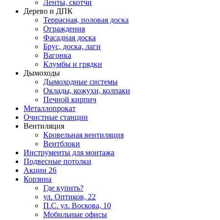
Ленты, скотчи
Дерево и ДПК
Террасная, половая доска
Ограждения
Фасадная доска
Брус, доска, лаги
Вагонка
Клумбы и грядки
Дымоходы
Дымоходные системы
Оклады, кожухи, колпаки
Печной кирпич
Металлопрокат
Очистные станции
Вентиляция
Кровельная вентиляция
Вентблоки
Инструменты для монтажа
Подвесные потолки
Акции
26
Корзина
Где купить?
ул. Оптиков, 22
П.С. ул. Воскова, 10
Мобильные офисы