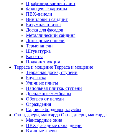
Профилированный лист
Фальцевые картины
ПВХ-панели
Виниловый сайдинг
Битумная плитка
Доска для фасадов
Металлический сайдинг
Линеарные панели
Термопанели
Штукатурка
Кассеты
Подконструкция
Терраса и мощение
Терраса и мощение
Террасная доска, ступени
Брусчатка
Уличные плиты
Напольная плитка, ступени
Дренажные мембраны
Обогрев от наледи
Ограждения
Садовые бордюры, клумбы
Окна, двери, мансарда
Окна, двери, мансарда
Мансардные окна
ПВХ фасадные окна, двери
Входные двери