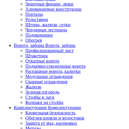
Зенитные фонари, люки
Алюминиевые конструкции
Порталы
Рольставни
Шторы, жалюзи, сетки
Чердачные лестницы
Подоконники
Обогрев
Ворота, заборы
Ворота, заборы
Профилированный лист
Штакетник
Откатные ворота
Подъемно-секционные ворота
Распашные ворота, калитки
Модульные ограждения
Сварные ограждения
Жалюзи
Зеленая изгородь
Столбы и лаги
Колпаки на столбы
Комплектующие
Комплектующие
Кровельная безопасность
Обогрев кровли и водостоков
Защита от мха, насекомых
Метизы