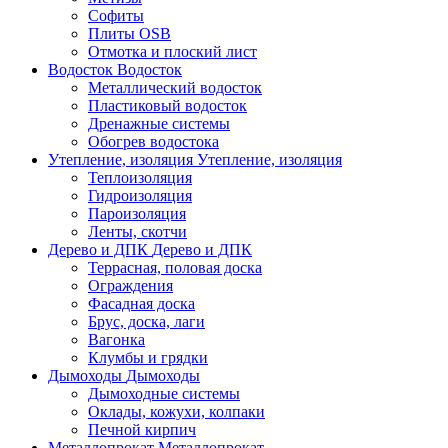
Софиты
Плиты OSB
Отмотка и плоский лист
Водосток
Водосток
Металлический водосток
Пластиковый водосток
Дренажные системы
Обогрев водостока
Утепление, изоляция
Утепление, изоляция
Теплоизоляция
Гидроизоляция
Пароизоляция
Ленты, скотчи
Дерево и ДПК
Дерево и ДПК
Террасная, половая доска
Ограждения
Фасадная доска
Брус, доска, лаги
Вагонка
Клумбы и грядки
Дымоходы
Дымоходы
Дымоходные системы
Оклады, кожухи, колпаки
Печной кирпич
Металлопрокат
Металлопрокат