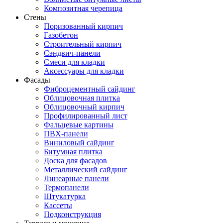
Композитная черепица
Стены
Поризованный кирпич
Газобетон
Строительный кирпич
Сэндвич-панели
Смеси для кладки
Аксессуары для кладки
Фасады
Фиброцементный сайдинг
Облицовочная плитка
Облицовочный кирпич
Профилированный лист
Фальцевые картины
ПВХ-панели
Виниловый сайдинг
Битумная плитка
Доска для фасадов
Металлический сайдинг
Линеарные панели
Термопанели
Штукатурка
Кассеты
Подконструкция