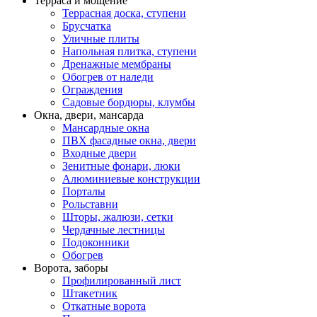
Терраса и мощение
Террасная доска, ступени
Брусчатка
Уличные плиты
Напольная плитка, ступени
Дренажные мембраны
Обогрев от наледи
Ограждения
Садовые бордюры, клумбы
Окна, двери, мансарда
Мансардные окна
ПВХ фасадные окна, двери
Входные двери
Зенитные фонари, люки
Алюминиевые конструкции
Порталы
Рольставни
Шторы, жалюзи, сетки
Чердачные лестницы
Подоконники
Обогрев
Ворота, заборы
Профилированный лист
Штакетник
Откатные ворота