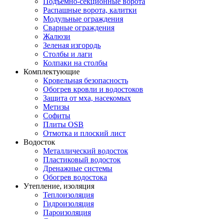
Подъемно-секционные ворота
Распашные ворота, калитки
Модульные ограждения
Сварные ограждения
Жалюзи
Зеленая изгородь
Столбы и лаги
Колпаки на столбы
Комплектующие
Кровельная безопасность
Обогрев кровли и водостоков
Защита от мха, насекомых
Метизы
Софиты
Плиты OSB
Отмотка и плоский лист
Водосток
Металлический водосток
Пластиковый водосток
Дренажные системы
Обогрев водостока
Утепление, изоляция
Теплоизоляция
Гидроизоляция
Пароизоляция