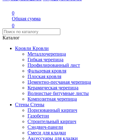
0
Общая сумма
0
Каталог
Кровли
Кровли
Металлочерепица
Гибкая черепица
Профилированный лист
Фальцевая кровля
Плоская кровля
Цементно-песчаная черепица
Керамическая черепица
Волнистые битумные листы
Композитная черепица
Стены
Стены
Поризованный кирпич
Газобетон
Строительный кирпич
Сэндвич-панели
Смеси для кладки
Аксессуары для кладки