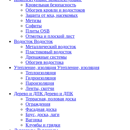
Кровельная безопасность
Обогрев кровли и водостоков
Защита от мха, насекомых
Метизы
Софиты
Плиты OSB
Отмотка и плоский лист
Водосток
Водосток
Металлический водосток
Пластиковый водосток
Дренажные системы
Обогрев водостока
Утепление, изоляция
Утепление, изоляция
Теплоизоляция
Гидроизоляция
Пароизоляция
Ленты, скотчи
Дерево и ДПК
Дерево и ДПК
Террасная, половая доска
Ограждения
Фасадная доска
Брус, доска, лаги
Вагонка
Клумбы и грядки