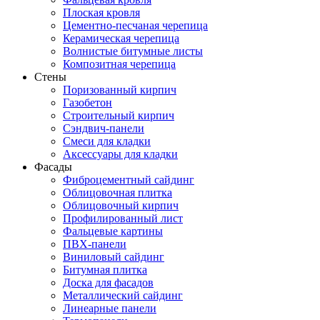
Плоская кровля
Цементно-песчаная черепица
Керамическая черепица
Волнистые битумные листы
Композитная черепица
Стены
Поризованный кирпич
Газобетон
Строительный кирпич
Сэндвич-панели
Смеси для кладки
Аксессуары для кладки
Фасады
Фиброцементный сайдинг
Облицовочная плитка
Облицовочный кирпич
Профилированный лист
Фальцевые картины
ПВХ-панели
Виниловый сайдинг
Битумная плитка
Доска для фасадов
Металлический сайдинг
Линеарные панели