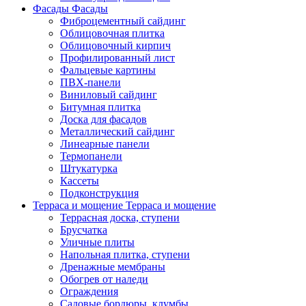
Фасады
Фасады
Фиброцементный сайдинг
Облицовочная плитка
Облицовочный кирпич
Профилированный лист
Фальцевые картины
ПВХ-панели
Виниловый сайдинг
Битумная плитка
Доска для фасадов
Металлический сайдинг
Линеарные панели
Термопанели
Штукатурка
Кассеты
Подконструкция
Терраса и мощение
Терраса и мощение
Террасная доска, ступени
Брусчатка
Уличные плиты
Напольная плитка, ступени
Дренажные мембраны
Обогрев от наледи
Ограждения
Садовые бордюры, клумбы