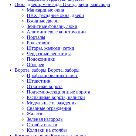
Окна, двери, мансарда
Окна, двери, мансарда
Мансардные окна
ПВХ фасадные окна, двери
Входные двери
Зенитные фонари, люки
Алюминиевые конструкции
Порталы
Рольставни
Шторы, жалюзи, сетки
Чердачные лестницы
Подоконники
Обогрев
Ворота, заборы
Ворота, заборы
Профилированный лист
Штакетник
Откатные ворота
Подъемно-секционные ворота
Распашные ворота, калитки
Модульные ограждения
Сварные ограждения
Жалюзи
Зеленая изгородь
Столбы и лаги
Колпаки на столбы
Комплектующие
Комплектующие