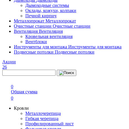
Дымоходы
Дымоходы
Дымоходные системы
Оклады, кожухи, колпаки
Печной кирпич
Металлопрокат
Металлопрокат
Очистные станции
Очистные станции
Вентиляция
Вентиляция
Кровельная вентиляция
Вентблоки
Инструменты для монтажа
Инструменты для монтажа
Подвесные потолки
Подвесные потолки
Акции
26
0
Общая сумма
0
Кровли
Металлочерепица
Гибкая черепица
Профилированный лист
Фальцевая кровля