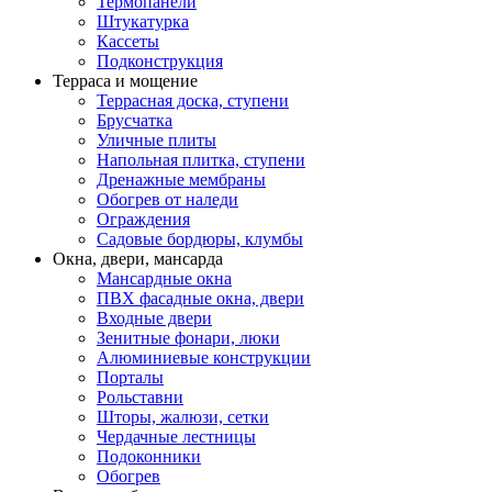
Термопанели
Штукатурка
Кассеты
Подконструкция
Терраса и мощение
Террасная доска, ступени
Брусчатка
Уличные плиты
Напольная плитка, ступени
Дренажные мембраны
Обогрев от наледи
Ограждения
Садовые бордюры, клумбы
Окна, двери, мансарда
Мансардные окна
ПВХ фасадные окна, двери
Входные двери
Зенитные фонари, люки
Алюминиевые конструкции
Порталы
Рольставни
Шторы, жалюзи, сетки
Чердачные лестницы
Подоконники
Обогрев