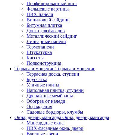
Профилированный лист
Фальцевые картины
ПВХ-панели
Виниловый сайдинг
Битумная плитка
Доска для фасадов
Металлический сайдинг
Линеарные панели
Термопанели
Штукатурка
Кассеты
Подконструкция
Терраса и мощение
Терраса и мощение
Террасная доска, ступени
Брусчатка
Уличные плиты
Напольная плитка, ступени
Дренажные мембраны
Обогрев от наледи
Ограждения
Садовые бордюры, клумбы
Окна, двери, мансарда
Окна, двери, мансарда
Мансардные окна
ПВХ фасадные окна, двери
Входные двери