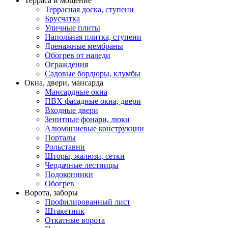
Терраса и мощение
Террасная доска, ступени
Брусчатка
Уличные плиты
Напольная плитка, ступени
Дренажные мембраны
Обогрев от наледи
Ограждения
Садовые бордюры, клумбы
Окна, двери, мансарда
Мансардные окна
ПВХ фасадные окна, двери
Входные двери
Зенитные фонари, люки
Алюминиевые конструкции
Порталы
Рольставни
Шторы, жалюзи, сетки
Чердачные лестницы
Подоконники
Обогрев
Ворота, заборы
Профилированный лист
Штакетник
Откатные ворота