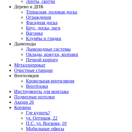
Ленты, скотчи
Дерево и ДПК
Террасная, половая доска
Ограждения
Фасадная доска
Брус, доска, лаги
Вагонка
Клумбы и грядки
Дымоходы
Дымоходные системы
Оклады, кожухи, колпаки
Печной кирпич
Металлопрокат
Очистные станции
Вентиляция
Кровельная вентиляция
Вентблоки
Инструменты для монтажа
Подвесные потолки
Акции
26
Корзина
Где купить?
ул. Оптиков, 22
П.С. ул. Воскова, 10
Мобильные офисы