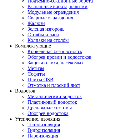
Подъемно-секционные ворота
Распашные ворота, калитки
Модульные ограждения
Сварные ограждения
Жалюзи
Зеленая изгородь
Столбы и лаги
Колпаки на столбы
Комплектующие
Кровельная безопасность
Обогрев кровли и водостоков
Защита от мха, насекомых
Метизы
Софиты
Плиты OSB
Отмотка и плоский лист
Водосток
Металлический водосток
Пластиковый водосток
Дренажные системы
Обогрев водостока
Утепление, изоляция
Теплоизоляция
Гидроизоляция
Пароизоляция