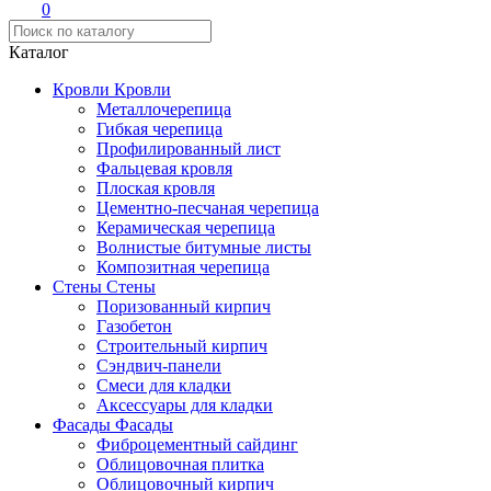
0
Каталог
Кровли
Кровли
Металлочерепица
Гибкая черепица
Профилированный лист
Фальцевая кровля
Плоская кровля
Цементно-песчаная черепица
Керамическая черепица
Волнистые битумные листы
Композитная черепица
Стены
Стены
Поризованный кирпич
Газобетон
Строительный кирпич
Сэндвич-панели
Смеси для кладки
Аксессуары для кладки
Фасады
Фасады
Фиброцементный сайдинг
Облицовочная плитка
Облицовочный кирпич