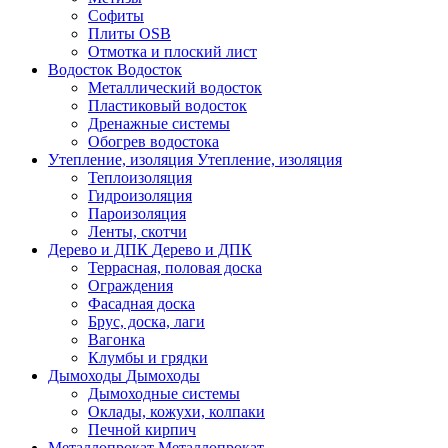
Софиты
Плиты OSB
Отмотка и плоский лист
Водосток
Водосток
Металлический водосток
Пластиковый водосток
Дренажные системы
Обогрев водостока
Утепление, изоляция
Утепление, изоляция
Теплоизоляция
Гидроизоляция
Пароизоляция
Ленты, скотчи
Дерево и ДПК
Дерево и ДПК
Террасная, половая доска
Ограждения
Фасадная доска
Брус, доска, лаги
Вагонка
Клумбы и грядки
Дымоходы
Дымоходы
Дымоходные системы
Оклады, кожухи, колпаки
Печной кирпич
Металлопрокат
Металлопрокат