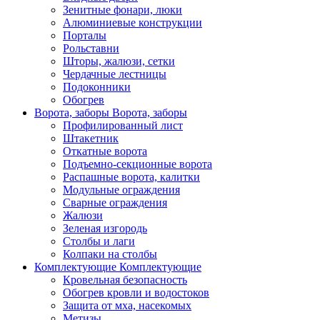
Зенитные фонари, люки
Алюминиевые конструкции
Порталы
Рольставни
Шторы, жалюзи, сетки
Чердачные лестницы
Подоконники
Обогрев
Ворота, заборы
Ворота, заборы
Профилированный лист
Штакетник
Откатные ворота
Подъемно-секционные ворота
Распашные ворота, калитки
Модульные ограждения
Сварные ограждения
Жалюзи
Зеленая изгородь
Столбы и лаги
Колпаки на столбы
Комплектующие
Комплектующие
Кровельная безопасность
Обогрев кровли и водостоков
Защита от мха, насекомых
Метизы