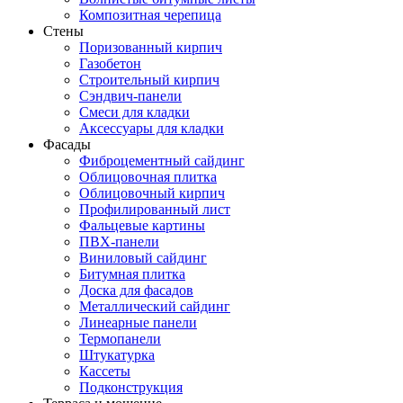
Композитная черепица
Стены
Поризованный кирпич
Газобетон
Строительный кирпич
Сэндвич-панели
Смеси для кладки
Аксессуары для кладки
Фасады
Фиброцементный сайдинг
Облицовочная плитка
Облицовочный кирпич
Профилированный лист
Фальцевые картины
ПВХ-панели
Виниловый сайдинг
Битумная плитка
Доска для фасадов
Металлический сайдинг
Линеарные панели
Термопанели
Штукатурка
Кассеты
Подконструкция