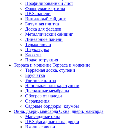
Профилированный лист
Фальцевые картины
ПВХ-панели
Виниловый сайдинг
Битумная плитка
Доска для фасадов
Металлический сайдинг
Линеарные панели
Термопанели
Штукатурка
Кассеты
Подконструкция
Терраса и мощение
Терраса и мощение
Террасная доска, ступени
Брусчатка
Уличные плиты
Напольная плитка, ступени
Дренажные мембраны
Обогрев от наледи
Ограждения
Садовые бордюры, клумбы
Окна, двери, мансарда
Окна, двери, мансарда
Мансардные окна
ПВХ фасадные окна, двери
Входные двери