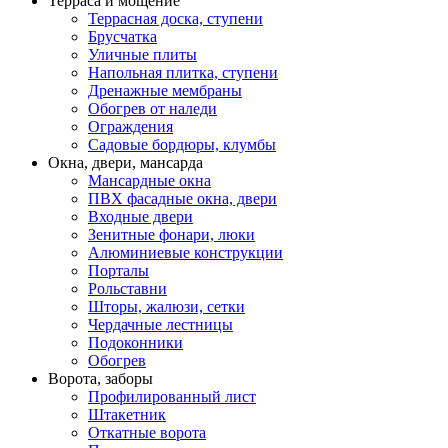
Терраса и мощение
Террасная доска, ступени
Брусчатка
Уличные плиты
Напольная плитка, ступени
Дренажные мембраны
Обогрев от наледи
Ограждения
Садовые бордюры, клумбы
Окна, двери, мансарда
Мансардные окна
ПВХ фасадные окна, двери
Входные двери
Зенитные фонари, люки
Алюминиевые конструкции
Порталы
Рольставни
Шторы, жалюзи, сетки
Чердачные лестницы
Подоконники
Обогрев
Ворота, заборы
Профилированный лист
Штакетник
Откатные ворота