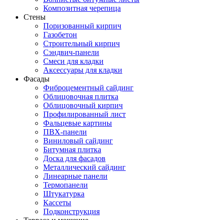
Композитная черепица
Стены
Поризованный кирпич
Газобетон
Строительный кирпич
Сэндвич-панели
Смеси для кладки
Аксессуары для кладки
Фасады
Фиброцементный сайдинг
Облицовочная плитка
Облицовочный кирпич
Профилированный лист
Фальцевые картины
ПВХ-панели
Виниловый сайдинг
Битумная плитка
Доска для фасадов
Металлический сайдинг
Линеарные панели
Термопанели
Штукатурка
Кассеты
Подконструкция