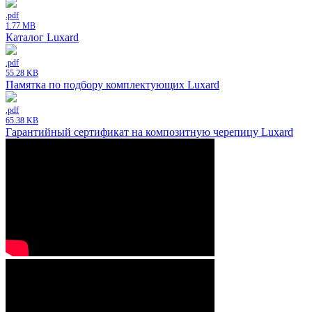
.pdf
1.77 MB
Каталог Luxard
.pdf
55.28 KB
Памятка по подбору комплектующих Luxard
.pdf
65.38 KB
Гарантийный сертификат на композитную черепицу Luxard