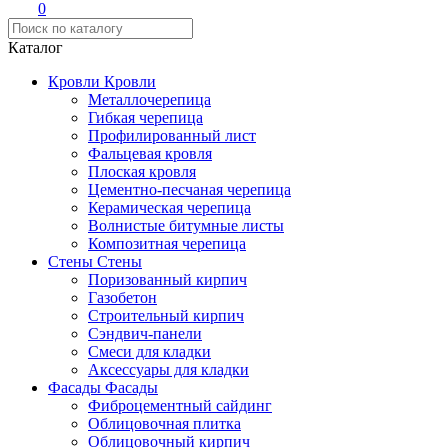
0
Каталог
Кровли
Кровли
Металлочерепица
Гибкая черепица
Профилированный лист
Фальцевая кровля
Плоская кровля
Цементно-песчаная черепица
Керамическая черепица
Волнистые битумные листы
Композитная черепица
Стены
Стены
Поризованный кирпич
Газобетон
Строительный кирпич
Сэндвич-панели
Смеси для кладки
Аксессуары для кладки
Фасады
Фасады
Фиброцементный сайдинг
Облицовочная плитка
Облицовочный кирпич