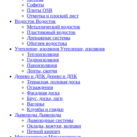
Софиты
Плиты OSB
Отмотка и плоский лист
Водосток
Водосток
Металлический водосток
Пластиковый водосток
Дренажные системы
Обогрев водостока
Утепление, изоляция
Утепление, изоляция
Теплоизоляция
Гидроизоляция
Пароизоляция
Ленты, скотчи
Дерево и ДПК
Дерево и ДПК
Террасная, половая доска
Ограждения
Фасадная доска
Брус, доска, лаги
Вагонка
Клумбы и грядки
Дымоходы
Дымоходы
Дымоходные системы
Оклады, кожухи, колпаки
Печной кирпич
Металлопрокат
Металлопрокат