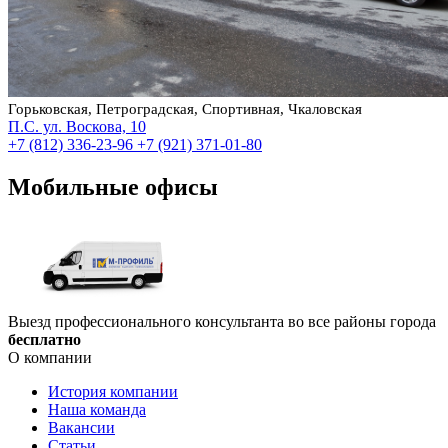
Горьковская, Петроградская, Спортивная, Чкаловская
П.С. ул. Воскова, 10
+7 (812) 336-23-96
+7 (921) 371-01-80
Мобильные офисы
Выезд профессионального консультанта во все районы города
бесплатно
О компании
История компании
Наша команда
Вакансии
Статьи