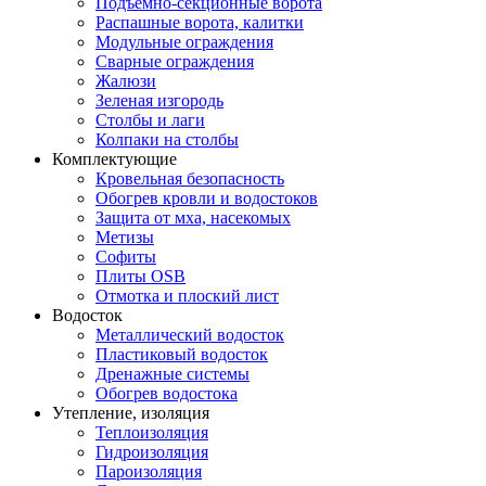
Подъемно-секционные ворота
Распашные ворота, калитки
Модульные ограждения
Сварные ограждения
Жалюзи
Зеленая изгородь
Столбы и лаги
Колпаки на столбы
Комплектующие
Кровельная безопасность
Обогрев кровли и водостоков
Защита от мха, насекомых
Метизы
Софиты
Плиты OSB
Отмотка и плоский лист
Водосток
Металлический водосток
Пластиковый водосток
Дренажные системы
Обогрев водостока
Утепление, изоляция
Теплоизоляция
Гидроизоляция
Пароизоляция