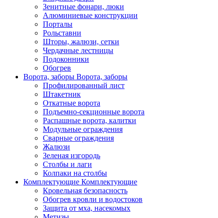
Зенитные фонари, люки
Алюминиевые конструкции
Порталы
Рольставни
Шторы, жалюзи, сетки
Чердачные лестницы
Подоконники
Обогрев
Ворота, заборы
Ворота, заборы
Профилированный лист
Штакетник
Откатные ворота
Подъемно-секционные ворота
Распашные ворота, калитки
Модульные ограждения
Сварные ограждения
Жалюзи
Зеленая изгородь
Столбы и лаги
Колпаки на столбы
Комплектующие
Комплектующие
Кровельная безопасность
Обогрев кровли и водостоков
Защита от мха, насекомых
Метизы