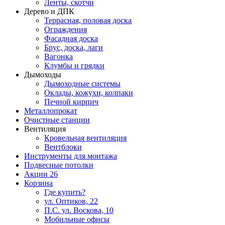
Ленты, скотчи
Дерево и ДПК
Террасная, половая доска
Ограждения
Фасадная доска
Брус, доска, лаги
Вагонка
Клумбы и грядки
Дымоходы
Дымоходные системы
Оклады, кожухи, колпаки
Печной кирпич
Металлопрокат
Очистные станции
Вентиляция
Кровельная вентиляция
Вентблоки
Инструменты для монтажа
Подвесные потолки
Акции
26
Корзина
Где купить?
ул. Оптиков, 22
П.С. ул. Воскова, 10
Мобильные офисы