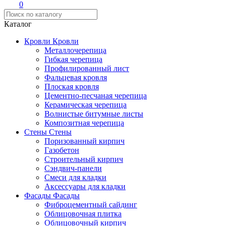
0
Каталог
Кровли
Кровли
Металлочерепица
Гибкая черепица
Профилированный лист
Фальцевая кровля
Плоская кровля
Цементно-песчаная черепица
Керамическая черепица
Волнистые битумные листы
Композитная черепица
Стены
Стены
Поризованный кирпич
Газобетон
Строительный кирпич
Сэндвич-панели
Смеси для кладки
Аксессуары для кладки
Фасады
Фасады
Фиброцементный сайдинг
Облицовочная плитка
Облицовочный кирпич