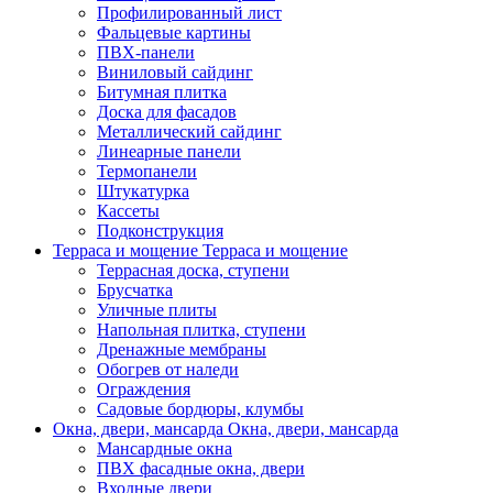
Профилированный лист
Фальцевые картины
ПВХ-панели
Виниловый сайдинг
Битумная плитка
Доска для фасадов
Металлический сайдинг
Линеарные панели
Термопанели
Штукатурка
Кассеты
Подконструкция
Терраса и мощение
Терраса и мощение
Террасная доска, ступени
Брусчатка
Уличные плиты
Напольная плитка, ступени
Дренажные мембраны
Обогрев от наледи
Ограждения
Садовые бордюры, клумбы
Окна, двери, мансарда
Окна, двери, мансарда
Мансардные окна
ПВХ фасадные окна, двери
Входные двери