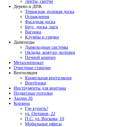
Ленты, скотчи
Дерево и ДПК
Террасная, половая доска
Ограждения
Фасадная доска
Брус, доска, лаги
Вагонка
Клумбы и грядки
Дымоходы
Дымоходные системы
Оклады, кожухи, колпаки
Печной кирпич
Металлопрокат
Очистные станции
Вентиляция
Кровельная вентиляция
Вентблоки
Инструменты для монтажа
Подвесные потолки
Акции
26
Корзина
Где купить?
ул. Оптиков, 22
П.С. ул. Воскова, 10
Мобильные офисы