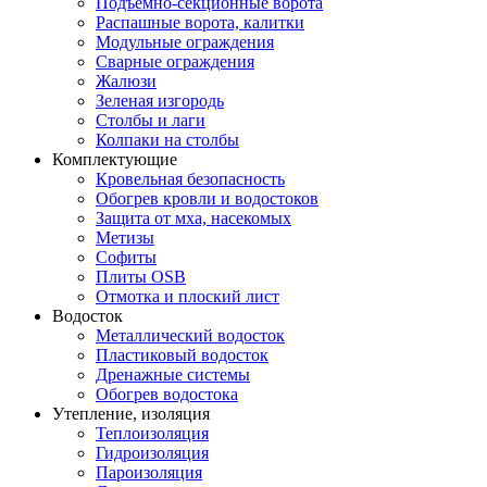
Подъемно-секционные ворота
Распашные ворота, калитки
Модульные ограждения
Сварные ограждения
Жалюзи
Зеленая изгородь
Столбы и лаги
Колпаки на столбы
Комплектующие
Кровельная безопасность
Обогрев кровли и водостоков
Защита от мха, насекомых
Метизы
Софиты
Плиты OSB
Отмотка и плоский лист
Водосток
Металлический водосток
Пластиковый водосток
Дренажные системы
Обогрев водостока
Утепление, изоляция
Теплоизоляция
Гидроизоляция
Пароизоляция