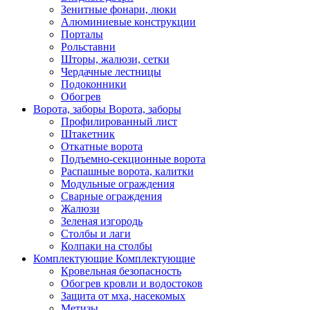
Зенитные фонари, люки
Алюминиевые конструкции
Порталы
Рольставни
Шторы, жалюзи, сетки
Чердачные лестницы
Подоконники
Обогрев
Ворота, заборы
Ворота, заборы
Профилированный лист
Штакетник
Откатные ворота
Подъемно-секционные ворота
Распашные ворота, калитки
Модульные ограждения
Сварные ограждения
Жалюзи
Зеленая изгородь
Столбы и лаги
Колпаки на столбы
Комплектующие
Комплектующие
Кровельная безопасность
Обогрев кровли и водостоков
Защита от мха, насекомых
Метизы