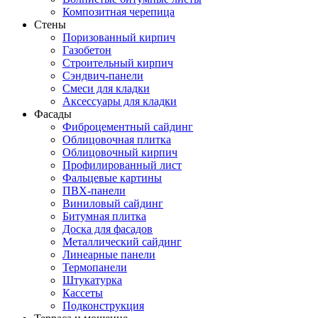
Композитная черепица
Стены
Поризованный кирпич
Газобетон
Строительный кирпич
Сэндвич-панели
Смеси для кладки
Аксессуары для кладки
Фасады
Фиброцементный сайдинг
Облицовочная плитка
Облицовочный кирпич
Профилированный лист
Фальцевые картины
ПВХ-панели
Виниловый сайдинг
Битумная плитка
Доска для фасадов
Металлический сайдинг
Линеарные панели
Термопанели
Штукатурка
Кассеты
Подконструкция