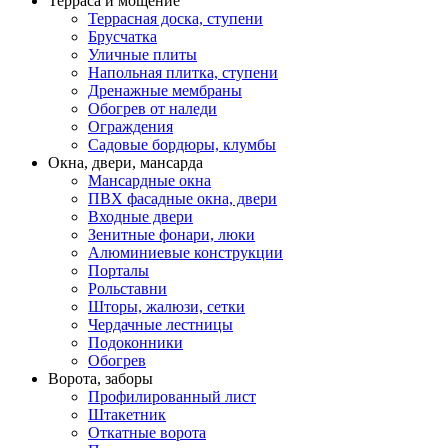
Терраса и мощение
Террасная доска, ступени
Брусчатка
Уличные плиты
Напольная плитка, ступени
Дренажные мембраны
Обогрев от наледи
Ограждения
Садовые бордюры, клумбы
Окна, двери, мансарда
Мансардные окна
ПВХ фасадные окна, двери
Входные двери
Зенитные фонари, люки
Алюминиевые конструкции
Порталы
Рольставни
Шторы, жалюзи, сетки
Чердачные лестницы
Подоконники
Обогрев
Ворота, заборы
Профилированный лист
Штакетник
Откатные ворота