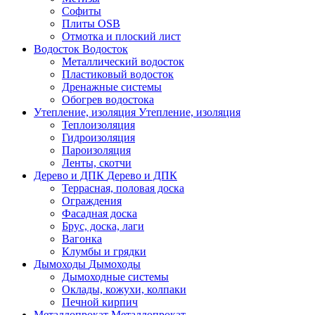
Софиты
Плиты OSB
Отмотка и плоский лист
Водосток
Водосток
Металлический водосток
Пластиковый водосток
Дренажные системы
Обогрев водостока
Утепление, изоляция
Утепление, изоляция
Теплоизоляция
Гидроизоляция
Пароизоляция
Ленты, скотчи
Дерево и ДПК
Дерево и ДПК
Террасная, половая доска
Ограждения
Фасадная доска
Брус, доска, лаги
Вагонка
Клумбы и грядки
Дымоходы
Дымоходы
Дымоходные системы
Оклады, кожухи, колпаки
Печной кирпич
Металлопрокат
Металлопрокат