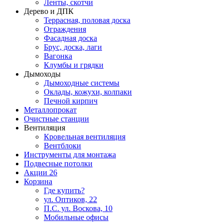
Ленты, скотчи
Дерево и ДПК
Террасная, половая доска
Ограждения
Фасадная доска
Брус, доска, лаги
Вагонка
Клумбы и грядки
Дымоходы
Дымоходные системы
Оклады, кожухи, колпаки
Печной кирпич
Металлопрокат
Очистные станции
Вентиляция
Кровельная вентиляция
Вентблоки
Инструменты для монтажа
Подвесные потолки
Акции
26
Корзина
Где купить?
ул. Оптиков, 22
П.С. ул. Воскова, 10
Мобильные офисы