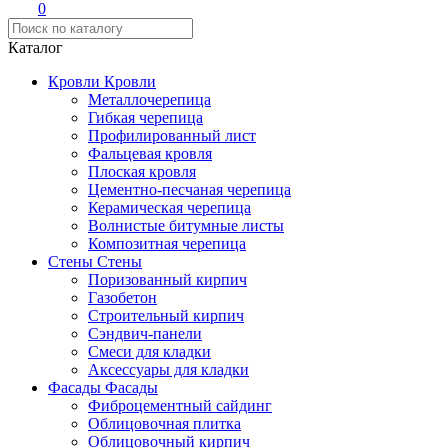
0
Каталог
Кровли
Кровли
Металлочерепица
Гибкая черепица
Профилированный лист
Фальцевая кровля
Плоская кровля
Цементно-песчаная черепица
Керамическая черепица
Волнистые битумные листы
Композитная черепица
Стены
Стены
Поризованный кирпич
Газобетон
Строительный кирпич
Сэндвич-панели
Смеси для кладки
Аксессуары для кладки
Фасады
Фасады
Фиброцементный сайдинг
Облицовочная плитка
Облицовочный кирпич