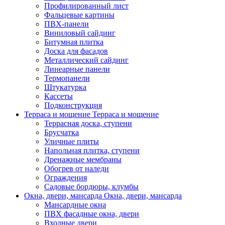
Профилированный лист
Фальцевые картины
ПВХ-панели
Виниловый сайдинг
Битумная плитка
Доска для фасадов
Металлический сайдинг
Линеарные панели
Термопанели
Штукатурка
Кассеты
Подконструкция
Терраса и мощение
Терраса и мощение
Террасная доска, ступени
Брусчатка
Уличные плиты
Напольная плитка, ступени
Дренажные мембраны
Обогрев от наледи
Ограждения
Садовые бордюры, клумбы
Окна, двери, мансарда
Окна, двери, мансарда
Мансардные окна
ПВХ фасадные окна, двери
Входные двери