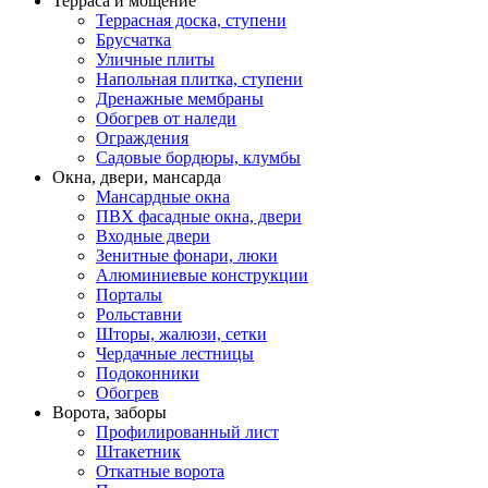
Терраса и мощение
Террасная доска, ступени
Брусчатка
Уличные плиты
Напольная плитка, ступени
Дренажные мембраны
Обогрев от наледи
Ограждения
Садовые бордюры, клумбы
Окна, двери, мансарда
Мансардные окна
ПВХ фасадные окна, двери
Входные двери
Зенитные фонари, люки
Алюминиевые конструкции
Порталы
Рольставни
Шторы, жалюзи, сетки
Чердачные лестницы
Подоконники
Обогрев
Ворота, заборы
Профилированный лист
Штакетник
Откатные ворота