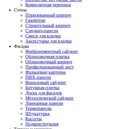
Композитная черепица
Стены
Поризованный кирпич
Газобетон
Строительный кирпич
Сэндвич-панели
Смеси для кладки
Аксессуары для кладки
Фасады
Фиброцементный сайдинг
Облицовочная плитка
Облицовочный кирпич
Профилированный лист
Фальцевые картины
ПВХ-панели
Виниловый сайдинг
Битумная плитка
Доска для фасадов
Металлический сайдинг
Линеарные панели
Термопанели
Штукатурка
Кассеты
Подконструкция