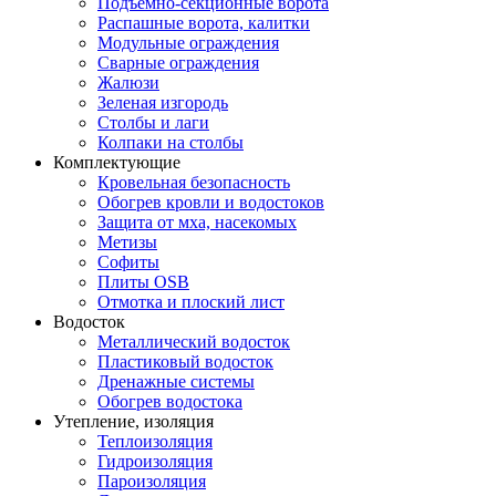
Подъемно-секционные ворота
Распашные ворота, калитки
Модульные ограждения
Сварные ограждения
Жалюзи
Зеленая изгородь
Столбы и лаги
Колпаки на столбы
Комплектующие
Кровельная безопасность
Обогрев кровли и водостоков
Защита от мха, насекомых
Метизы
Софиты
Плиты OSB
Отмотка и плоский лист
Водосток
Металлический водосток
Пластиковый водосток
Дренажные системы
Обогрев водостока
Утепление, изоляция
Теплоизоляция
Гидроизоляция
Пароизоляция