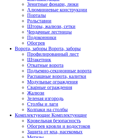
Зенитные фонари, люки
Алюминиевые конструкции
Порталы
Рольставни
Шторы, жалюзи, сетки
Чердачные лестницы
Подоконники
Обогрев
Ворота, заборы
Ворота, заборы
Профилированный лист
Штакетник
Откатные ворота
Подъемно-секционные ворота
Распашные ворота, калитки
Модульные ограждения
Сварные ограждения
Жалюзи
Зеленая изгородь
Столбы и лаги
Колпаки на столбы
Комплектующие
Комплектующие
Кровельная безопасность
Обогрев кровли и водостоков
Защита от мха, насекомых
Метизы