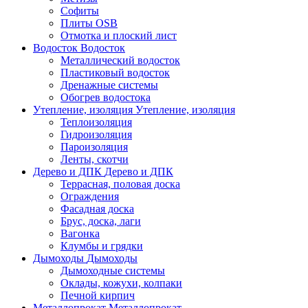
Софиты
Плиты OSB
Отмотка и плоский лист
Водосток
Водосток
Металлический водосток
Пластиковый водосток
Дренажные системы
Обогрев водостока
Утепление, изоляция
Утепление, изоляция
Теплоизоляция
Гидроизоляция
Пароизоляция
Ленты, скотчи
Дерево и ДПК
Дерево и ДПК
Террасная, половая доска
Ограждения
Фасадная доска
Брус, доска, лаги
Вагонка
Клумбы и грядки
Дымоходы
Дымоходы
Дымоходные системы
Оклады, кожухи, колпаки
Печной кирпич
Металлопрокат
Металлопрокат