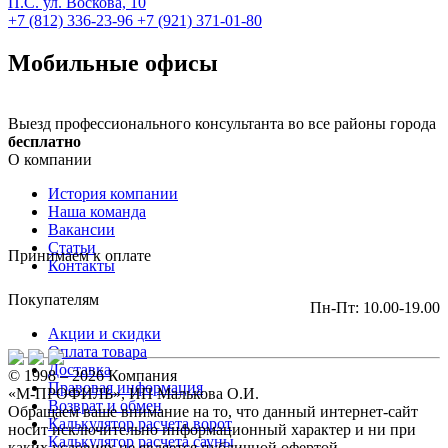
П.С. ул. Воскова, 10
+7 (812) 336-23-96
+7 (921) 371-01-80
Мобильные офисы
Выезд профессионального консультанта во все районы города
бесплатно
О компании
История компании
Наша команда
Вакансии
Статьи
Принимаем к оплате
Контакты
Покупателям
Пн-Пт: 10.00-19.00
Акции и скидки
Оплата товара
Доставка
© 1998 – 2026 Компания
Правовая информация
«М-ПРОФИЛЬ», ИП Малькова О.И.
Возврат и обмен
Обращаем ваше внимание на то, что данный интернет-сайт
Калькулятор расчета ворот
носит исключительно информационный характер и ни при
Калькулятор расчета сауны
каких условиях не является публичной офертой,