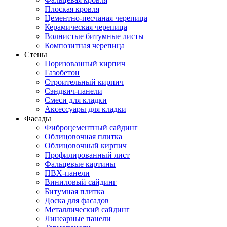
Плоская кровля
Цементно-песчаная черепица
Керамическая черепица
Волнистые битумные листы
Композитная черепица
Стены
Поризованный кирпич
Газобетон
Строительный кирпич
Сэндвич-панели
Смеси для кладки
Аксессуары для кладки
Фасады
Фиброцементный сайдинг
Облицовочная плитка
Облицовочный кирпич
Профилированный лист
Фальцевые картины
ПВХ-панели
Виниловый сайдинг
Битумная плитка
Доска для фасадов
Металлический сайдинг
Линеарные панели