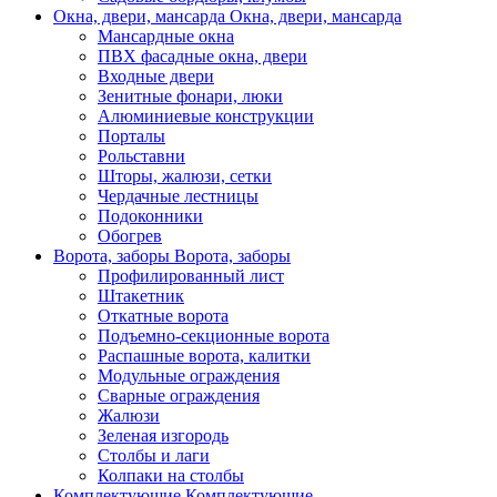
Окна, двери, мансарда
Окна, двери, мансарда
Мансардные окна
ПВХ фасадные окна, двери
Входные двери
Зенитные фонари, люки
Алюминиевые конструкции
Порталы
Рольставни
Шторы, жалюзи, сетки
Чердачные лестницы
Подоконники
Обогрев
Ворота, заборы
Ворота, заборы
Профилированный лист
Штакетник
Откатные ворота
Подъемно-секционные ворота
Распашные ворота, калитки
Модульные ограждения
Сварные ограждения
Жалюзи
Зеленая изгородь
Столбы и лаги
Колпаки на столбы
Комплектующие
Комплектующие