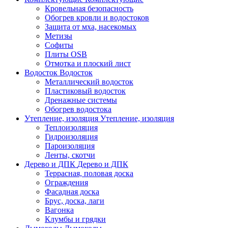
Кровельная безопасность
Обогрев кровли и водостоков
Защита от мха, насекомых
Метизы
Софиты
Плиты OSB
Отмотка и плоский лист
Водосток
Водосток
Металлический водосток
Пластиковый водосток
Дренажные системы
Обогрев водостока
Утепление, изоляция
Утепление, изоляция
Теплоизоляция
Гидроизоляция
Пароизоляция
Ленты, скотчи
Дерево и ДПК
Дерево и ДПК
Террасная, половая доска
Ограждения
Фасадная доска
Брус, доска, лаги
Вагонка
Клумбы и грядки