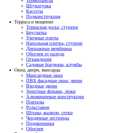
Термопанели
Штукатурка
Кассеты
Подконструкция
Терраса и мощение
Террасная доска, ступени
Брусчатка
Уличные плиты
Напольная плитка, ступени
Дренажные мембраны
Обогрев от наледи
Ограждения
Садовые бордюры, клумбы
Окна, двери, мансарда
Мансардные окна
ПВХ фасадные окна, двери
Входные двери
Зенитные фонари, люки
Алюминиевые конструкции
Порталы
Рольставни
Шторы, жалюзи, сетки
Чердачные лестницы
Подоконники
Обогрев