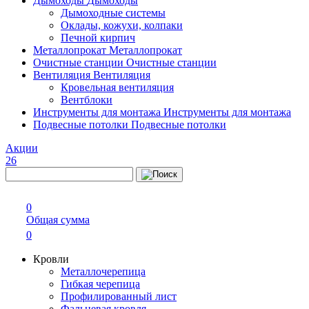
Дымоходы
Дымоходы
Дымоходные системы
Оклады, кожухи, колпаки
Печной кирпич
Металлопрокат
Металлопрокат
Очистные станции
Очистные станции
Вентиляция
Вентиляция
Кровельная вентиляция
Вентблоки
Инструменты для монтажа
Инструменты для монтажа
Подвесные потолки
Подвесные потолки
Акции
26
0
Общая сумма
0
Кровли
Металлочерепица
Гибкая черепица
Профилированный лист
Фальцевая кровля