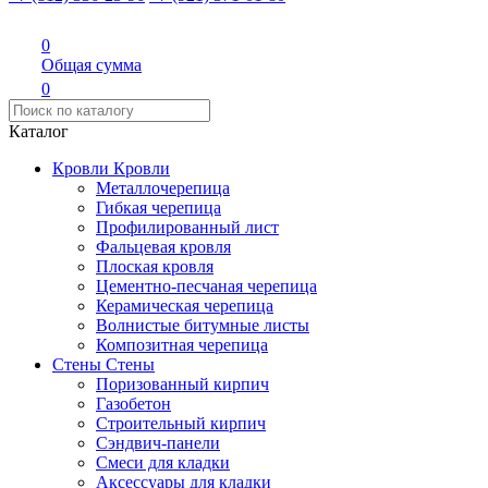
0
Общая сумма
0
Каталог
Кровли
Кровли
Металлочерепица
Гибкая черепица
Профилированный лист
Фальцевая кровля
Плоская кровля
Цементно-песчаная черепица
Керамическая черепица
Волнистые битумные листы
Композитная черепица
Стены
Стены
Поризованный кирпич
Газобетон
Строительный кирпич
Сэндвич-панели
Смеси для кладки
Аксессуары для кладки