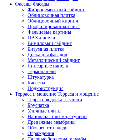
Фасады
Фасады
Фиброцементный сайдинг
Облицовочная плитка
Облицовочный кирпич
Профилированный лист
Фальцевые картины
ПВХ-панели
Виниловый сайдинг
Битумная плитка
Доска для фасадов
Металлический сайдинг
Линеарные панели
Термопанели
Штукатурка
Кассеты
Подконструкция
Терраса и мощение
Терраса и мощение
Террасная доска, ступени
Брусчатка
Уличные плиты
Напольная плитка, ступени
Дренажные мембраны
Обогрев от наледи
Ограждения
Садовые бордюры, клумбы