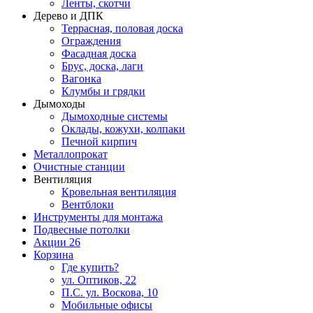
Ленты, скотчи
Дерево и ДПК
Террасная, половая доска
Ограждения
Фасадная доска
Брус, доска, лаги
Вагонка
Клумбы и грядки
Дымоходы
Дымоходные системы
Оклады, кожухи, колпаки
Печной кирпич
Металлопрокат
Очистные станции
Вентиляция
Кровельная вентиляция
Вентблоки
Инструменты для монтажа
Подвесные потолки
Акции
26
Корзина
Где купить?
ул. Оптиков, 22
П.С. ул. Воскова, 10
Мобильные офисы