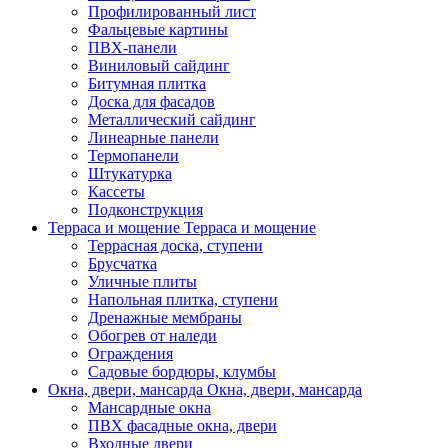
Профилированный лист
Фальцевые картины
ПВХ-панели
Виниловый сайдинг
Битумная плитка
Доска для фасадов
Металлический сайдинг
Линеарные панели
Термопанели
Штукатурка
Кассеты
Подконструкция
Терраса и мощение
Терраса и мощение
Террасная доска, ступени
Брусчатка
Уличные плиты
Напольная плитка, ступени
Дренажные мембраны
Обогрев от наледи
Ограждения
Садовые бордюры, клумбы
Окна, двери, мансарда
Окна, двери, мансарда
Мансардные окна
ПВХ фасадные окна, двери
Входные двери