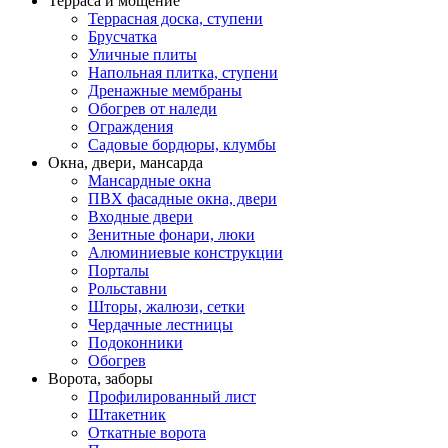
Терраса и мощение
Террасная доска, ступени
Брусчатка
Уличные плиты
Напольная плитка, ступени
Дренажные мембраны
Обогрев от наледи
Ограждения
Садовые бордюры, клумбы
Окна, двери, мансарда
Мансардные окна
ПВХ фасадные окна, двери
Входные двери
Зенитные фонари, люки
Алюминиевые конструкции
Порталы
Рольставни
Шторы, жалюзи, сетки
Чердачные лестницы
Подоконники
Обогрев
Ворота, заборы
Профилированный лист
Штакетник
Откатные ворота