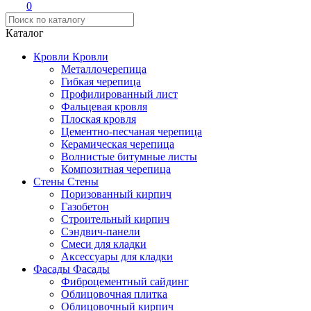
0
Каталог
Кровли
Кровли
Металлочерепица
Гибкая черепица
Профилированный лист
Фальцевая кровля
Плоская кровля
Цементно-песчаная черепица
Керамическая черепица
Волнистые битумные листы
Композитная черепица
Стены
Стены
Поризованный кирпич
Газобетон
Строительный кирпич
Сэндвич-панели
Смеси для кладки
Аксессуары для кладки
Фасады
Фасады
Фиброцементный сайдинг
Облицовочная плитка
Облицовочный кирпич