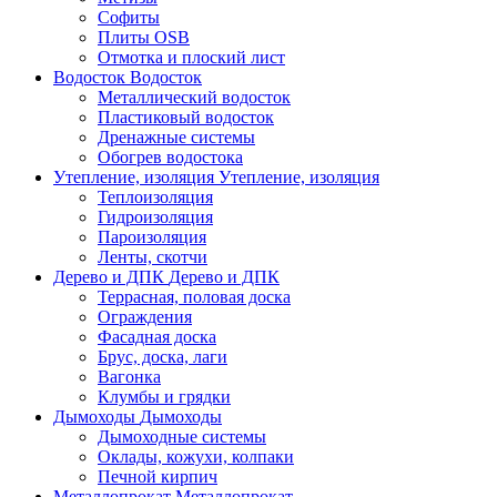
Софиты
Плиты OSB
Отмотка и плоский лист
Водосток
Водосток
Металлический водосток
Пластиковый водосток
Дренажные системы
Обогрев водостока
Утепление, изоляция
Утепление, изоляция
Теплоизоляция
Гидроизоляция
Пароизоляция
Ленты, скотчи
Дерево и ДПК
Дерево и ДПК
Террасная, половая доска
Ограждения
Фасадная доска
Брус, доска, лаги
Вагонка
Клумбы и грядки
Дымоходы
Дымоходы
Дымоходные системы
Оклады, кожухи, колпаки
Печной кирпич
Металлопрокат
Металлопрокат