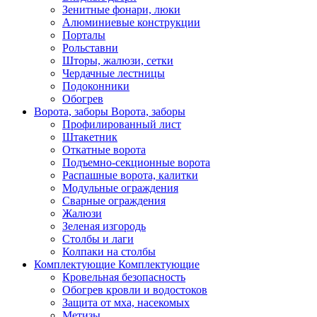
Зенитные фонари, люки
Алюминиевые конструкции
Порталы
Рольставни
Шторы, жалюзи, сетки
Чердачные лестницы
Подоконники
Обогрев
Ворота, заборы
Ворота, заборы
Профилированный лист
Штакетник
Откатные ворота
Подъемно-секционные ворота
Распашные ворота, калитки
Модульные ограждения
Сварные ограждения
Жалюзи
Зеленая изгородь
Столбы и лаги
Колпаки на столбы
Комплектующие
Комплектующие
Кровельная безопасность
Обогрев кровли и водостоков
Защита от мха, насекомых
Метизы