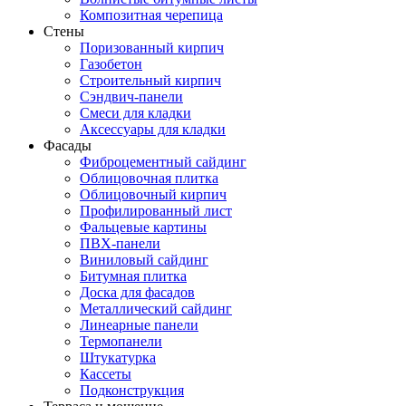
Композитная черепица
Стены
Поризованный кирпич
Газобетон
Строительный кирпич
Сэндвич-панели
Смеси для кладки
Аксессуары для кладки
Фасады
Фиброцементный сайдинг
Облицовочная плитка
Облицовочный кирпич
Профилированный лист
Фальцевые картины
ПВХ-панели
Виниловый сайдинг
Битумная плитка
Доска для фасадов
Металлический сайдинг
Линеарные панели
Термопанели
Штукатурка
Кассеты
Подконструкция