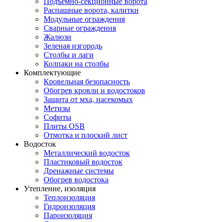
Подъемно-секционные ворота
Распашные ворота, калитки
Модульные ограждения
Сварные ограждения
Жалюзи
Зеленая изгородь
Столбы и лаги
Колпаки на столбы
Комплектующие
Кровельная безопасность
Обогрев кровли и водостоков
Защита от мха, насекомых
Метизы
Софиты
Плиты OSB
Отмотка и плоский лист
Водосток
Металлический водосток
Пластиковый водосток
Дренажные системы
Обогрев водостока
Утепление, изоляция
Теплоизоляция
Гидроизоляция
Пароизоляция