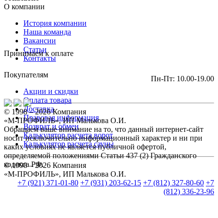
О компании
История компании
Наша команда
Вакансии
Статьи
Принимаем к оплате
Контакты
Покупателям
Пн-Пт: 10.00-19.00
Акции и скидки
Оплата товара
Доставка
© 1998 – 2026 Компания
Правовая информация
«М-ПРОФИЛЬ», ИП Малькова О.И.
Возврат и обмен
Обращаем ваше внимание на то, что данный интернет-сайт
Калькулятор расчета ворот
носит исключительно информационный характер и ни при
Калькулятор расчета сауны
каких условиях не является публичной офертой,
определяемой положениями Статьи 437 (2) Гражданского
кодекса РФ.
© 1998 – 2026 Компания
«М-ПРОФИЛЬ», ИП Малькова О.И.
+7 (921) 371-01-80
+7 (931) 203-62-15
+7 (812) 327-80-60
+7
(812) 336-23-96