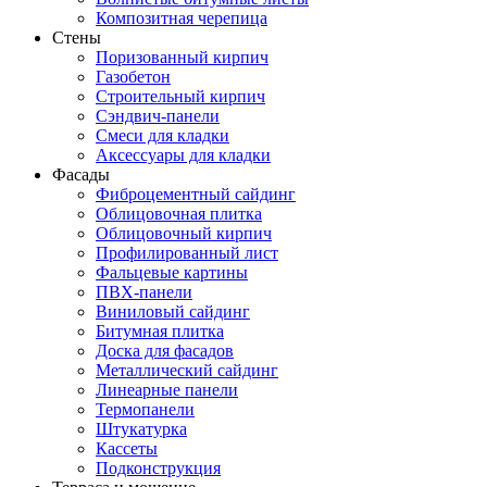
Композитная черепица
Стены
Поризованный кирпич
Газобетон
Строительный кирпич
Сэндвич-панели
Смеси для кладки
Аксессуары для кладки
Фасады
Фиброцементный сайдинг
Облицовочная плитка
Облицовочный кирпич
Профилированный лист
Фальцевые картины
ПВХ-панели
Виниловый сайдинг
Битумная плитка
Доска для фасадов
Металлический сайдинг
Линеарные панели
Термопанели
Штукатурка
Кассеты
Подконструкция