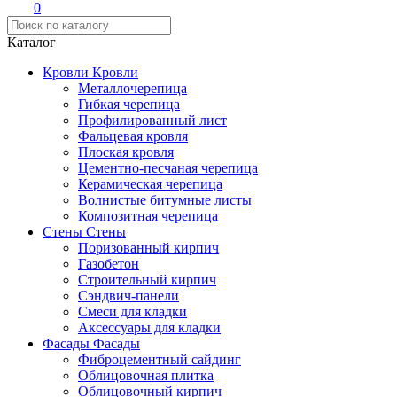
0
Каталог
Кровли
Кровли
Металлочерепица
Гибкая черепица
Профилированный лист
Фальцевая кровля
Плоская кровля
Цементно-песчаная черепица
Керамическая черепица
Волнистые битумные листы
Композитная черепица
Стены
Стены
Поризованный кирпич
Газобетон
Строительный кирпич
Сэндвич-панели
Смеси для кладки
Аксессуары для кладки
Фасады
Фасады
Фиброцементный сайдинг
Облицовочная плитка
Облицовочный кирпич