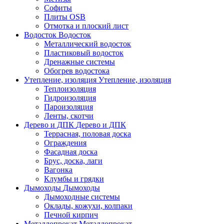
Софиты
Плиты OSB
Отмотка и плоский лист
Водосток
Водосток
Металлический водосток
Пластиковый водосток
Дренажные системы
Обогрев водостока
Утепление, изоляция
Утепление, изоляция
Теплоизоляция
Гидроизоляция
Пароизоляция
Ленты, скотчи
Дерево и ДПК
Дерево и ДПК
Террасная, половая доска
Ограждения
Фасадная доска
Брус, доска, лаги
Вагонка
Клумбы и грядки
Дымоходы
Дымоходы
Дымоходные системы
Оклады, кожухи, колпаки
Печной кирпич
Металлопрокат
Металлопрокат