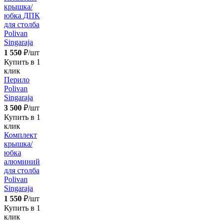
крышка/
юбка ДПК
для столба
Polivan
Singaraja
1 550
₽/шт
Купить в 1
клик
Перило
Polivan
Singaraja
3 500
₽/шт
Купить в 1
клик
Комплект
крышка/
юбка
алюминий
для столба
Polivan
Singaraja
1 550
₽/шт
Купить в 1
клик