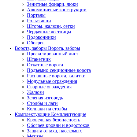
Зенитные фонари, люки
Алюминиевые конструкции
Порталы
Рольставни
Шторы, жалюзи, сетки
Чердачные лестницы
Подоконники
Обогрев
Ворота, заборы
Ворота, заборы
Профилированный лист
Штакетник
Откатные ворота
Подъемно-секционные ворота
Распашные ворота, калитки
Модульные ограждения
Сварные ограждения
Жалюзи
Зеленая изгородь
Столбы и лаги
Колпаки на столбы
Комплектующие
Комплектующие
Кровельная безопасность
Обогрев кровли и водостоков
Защита от мха, насекомых
Метизы