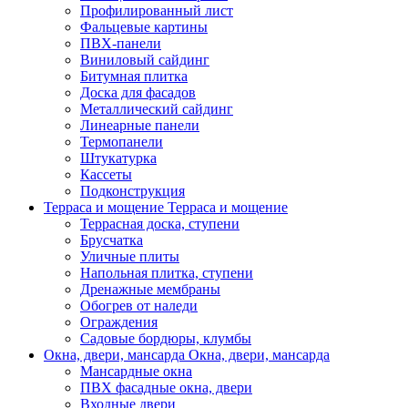
Профилированный лист
Фальцевые картины
ПВХ-панели
Виниловый сайдинг
Битумная плитка
Доска для фасадов
Металлический сайдинг
Линеарные панели
Термопанели
Штукатурка
Кассеты
Подконструкция
Терраса и мощение
Терраса и мощение
Террасная доска, ступени
Брусчатка
Уличные плиты
Напольная плитка, ступени
Дренажные мембраны
Обогрев от наледи
Ограждения
Садовые бордюры, клумбы
Окна, двери, мансарда
Окна, двери, мансарда
Мансардные окна
ПВХ фасадные окна, двери
Входные двери