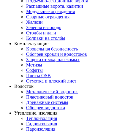
Подъемно-секционные ворота
Распашные ворота, калитки
Модульные ограждения
Сварные ограждения
Жалюзи
Зеленая изгородь
Столбы и лаги
Колпаки на столбы
Комплектующие
Кровельная безопасность
Обогрев кровли и водостоков
Защита от мха, насекомых
Метизы
Софиты
Плиты OSB
Отмотка и плоский лист
Водосток
Металлический водосток
Пластиковый водосток
Дренажные системы
Обогрев водостока
Утепление, изоляция
Теплоизоляция
Гидроизоляция
Пароизоляция