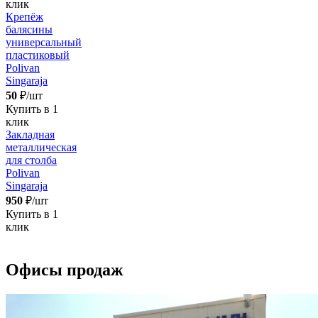
клик
Крепёж
балясины
универсальный
пластиковый
Polivan
Singaraja
50
₽/шт
Купить в 1
клик
Закладная
металлическая
для столба
Polivan
Singaraja
950
₽/шт
Купить в 1
клик
Офисы продаж