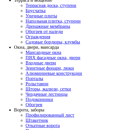
Терраса и мощение
Террасная доска, ступени
Брусчатка
Уличные плиты
Напольная плитка, ступени
Дренажные мембраны
Обогрев от наледи
Ограждения
Садовые бордюры, клумбы
Окна, двери, мансарда
Мансардные окна
ПВХ фасадные окна, двери
Входные двери
Зенитные фонари, люки
Алюминиевые конструкции
Порталы
Рольставни
Шторы, жалюзи, сетки
Чердачные лестницы
Подоконники
Обогрев
Ворота, заборы
Профилированный лист
Штакетник
Откатные ворота