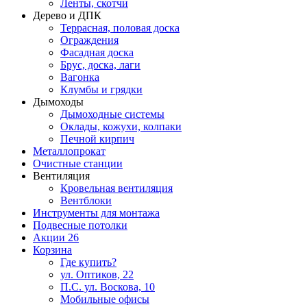
Ленты, скотчи
Дерево и ДПК
Террасная, половая доска
Ограждения
Фасадная доска
Брус, доска, лаги
Вагонка
Клумбы и грядки
Дымоходы
Дымоходные системы
Оклады, кожухи, колпаки
Печной кирпич
Металлопрокат
Очистные станции
Вентиляция
Кровельная вентиляция
Вентблоки
Инструменты для монтажа
Подвесные потолки
Акции
26
Корзина
Где купить?
ул. Оптиков, 22
П.С. ул. Воскова, 10
Мобильные офисы