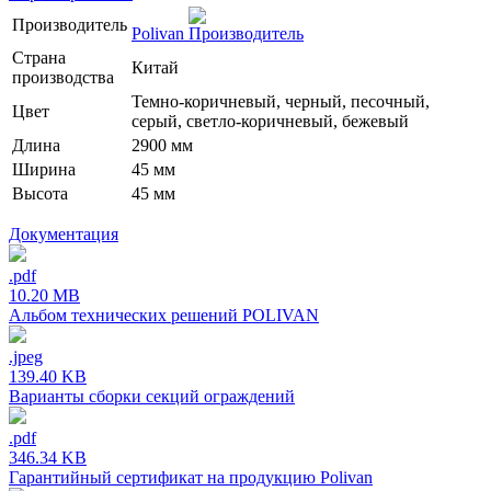
Производитель
Polivan
Страна
Китай
производства
Темно-коричневый, черный, песочный,
Цвет
серый, светло-коричневый, бежевый
Длина
2900 мм
Ширина
45 мм
Высота
45 мм
Документация
.pdf
10.20 MB
Альбом технических решений POLIVAN
.jpeg
139.40 KB
Варианты сборки секций ограждений
.pdf
346.34 KB
Гарантийный сертификат на продукцию Polivan