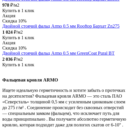
978
₽/м2
Купить в 1 клик
Акция
Скидка 10%
Двойной стоячий фальц Armo 0.5 мм Rooftop Бархат Zn275
1 024
₽/м2
Купить в 1 клик
Акция
Скидка 10%
Двойной стоячий фальц Armo 0.5 мм GreenCoat Pural BT
2 036
₽/м2
Купить в 1 клик
Фальцевая кровля ARMO
Ищете идеальную герметичность и хотите забыть о протечках
на десятилетия? Фальцевая кровля ARMO — это сталь ПАО
«Северсталь» толщиной 0,5 мм с усиленным цинковым слоем
до 275 г/м² . Соединение происходит без сквозных отверстий
— специальным замком (фальцем), что исключает путь для
воды принципиально . Вы получаете абсолютно герметичную
кровлю, которая подходит даже для пологих скатов от 6-10° .