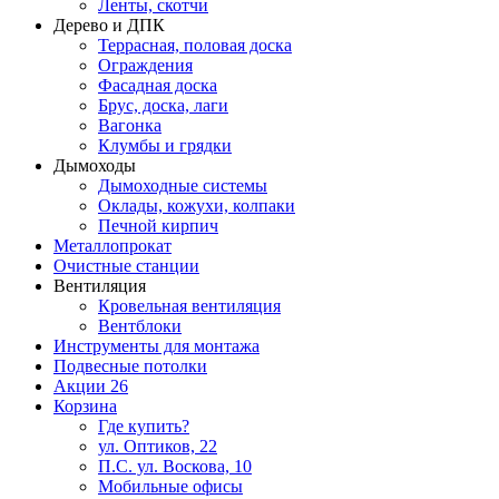
Ленты, скотчи
Дерево и ДПК
Террасная, половая доска
Ограждения
Фасадная доска
Брус, доска, лаги
Вагонка
Клумбы и грядки
Дымоходы
Дымоходные системы
Оклады, кожухи, колпаки
Печной кирпич
Металлопрокат
Очистные станции
Вентиляция
Кровельная вентиляция
Вентблоки
Инструменты для монтажа
Подвесные потолки
Акции
26
Корзина
Где купить?
ул. Оптиков, 22
П.С. ул. Воскова, 10
Мобильные офисы