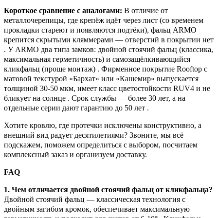
Короткое сравнение с аналогами:
В отличие от
металлочерепицы, где крепёж идёт через лист (со временем
прокладки стареют и появляются подтёки), фальц ARMO
крепится скрытыми кляммерами — отверстий в покрытии нет
. У ARMO два типа замков: двойной стоячий фальц (классика,
максимальная герметичность) и самозащёлкивающийся
кликфальц (проще монтаж) . Фирменное покрытие Rooftop с
матовой текстурой «Бархат» или «Кашемир» выпускается
толщиной 30-50 мкм, имеет класс цветостойкости RUV4 и не
бликует на солнце . Срок службы — более 30 лет, а на
отдельные серии дают гарантию до 50 лет .
Хотите кровлю, где протечки исключены конструктивно, а
внешний вид радует десятилетиями? Звоните, мы всё
подскажем, поможем определиться с выбором, посчитаем
комплексный заказ и организуем доставку.
FAQ
1. Чем отличается двойной стоячий фальц от кликфальца?
Двойной стоячий фальц — классическая технология с
двойным загибом кромок, обеспечивает максимальную