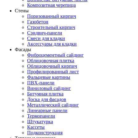
Композитная черепица
Стены
Поризованный кирпич
Газобетон
Строительный кирпич
Сэндвич-панели
Смеси для кладки
Аксессуары для кладки
Фасады
Фиброцементный сайдинг
Облицовочная плитка
Облицовочный кирпич
Профилированный лист
Фальцевые картины
ПВХ-панели
Виниловый сайдинг
Битумная плитка
Доска для фасадов
Металлический сайдинг
Линеарные панели
Термопанели
Штукатурка
Кассеты
Подконструкция