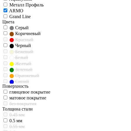
Металл Профиль
ARMO
Grand Line
Цвета
Серый
Коричневый
Красный
Черный
Бежевый
Белый
Желтый
Зеленый
Оранжевый
Синий
Поверхность
Стальной
глянцевое покрытие
матовое покрытие
без покрытия
Толщина стали
0.45 мм
0.5 мм
0.55 мм