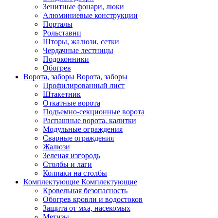
Зенитные фонари, люки
Алюминиевые конструкции
Порталы
Рольставни
Шторы, жалюзи, сетки
Чердачные лестницы
Подоконники
Обогрев
Ворота, заборы
Ворота, заборы
Профилированный лист
Штакетник
Откатные ворота
Подъемно-секционные ворота
Распашные ворота, калитки
Модульные ограждения
Сварные ограждения
Жалюзи
Зеленая изгородь
Столбы и лаги
Колпаки на столбы
Комплектующие
Комплектующие
Кровельная безопасность
Обогрев кровли и водостоков
Защита от мха, насекомых
Метизы