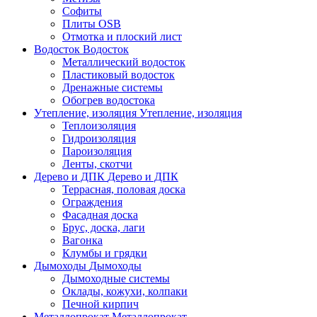
Софиты
Плиты OSB
Отмотка и плоский лист
Водосток
Водосток
Металлический водосток
Пластиковый водосток
Дренажные системы
Обогрев водостока
Утепление, изоляция
Утепление, изоляция
Теплоизоляция
Гидроизоляция
Пароизоляция
Ленты, скотчи
Дерево и ДПК
Дерево и ДПК
Террасная, половая доска
Ограждения
Фасадная доска
Брус, доска, лаги
Вагонка
Клумбы и грядки
Дымоходы
Дымоходы
Дымоходные системы
Оклады, кожухи, колпаки
Печной кирпич
Металлопрокат
Металлопрокат