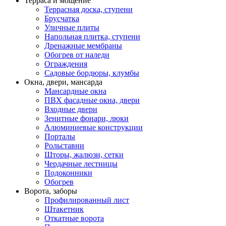
Терраса и мощение
Террасная доска, ступени
Брусчатка
Уличные плиты
Напольная плитка, ступени
Дренажные мембраны
Обогрев от наледи
Ограждения
Садовые бордюры, клумбы
Окна, двери, мансарда
Мансардные окна
ПВХ фасадные окна, двери
Входные двери
Зенитные фонари, люки
Алюминиевые конструкции
Порталы
Рольставни
Шторы, жалюзи, сетки
Чердачные лестницы
Подоконники
Обогрев
Ворота, заборы
Профилированный лист
Штакетник
Откатные ворота