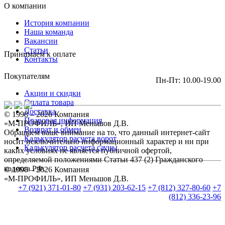
О компании
История компании
Наша команда
Вакансии
Статьи
Принимаем к оплате
Контакты
Покупателям
Пн-Пт: 10.00-19.00
Акции и скидки
Оплата товара
Доставка
© 1998 – 2026 Компания
Правовая информация
«М-ПРОФИЛЬ», ИП Меньшов Д.В.
Возврат и обмен
Обращаем ваше внимание на то, что данный интернет-сайт
Калькулятор расчета ворот
носит исключительно информационный характер и ни при
Калькулятор расчета сауны
каких условиях не является публичной офертой,
определяемой положениями Статьи 437 (2) Гражданского
кодекса РФ.
© 1998 – 2026 Компания
«М-ПРОФИЛЬ», ИП Меньшов Д.В.
+7 (921) 371-01-80
+7 (931) 203-62-15
+7 (812) 327-80-60
+7
(812) 336-23-96