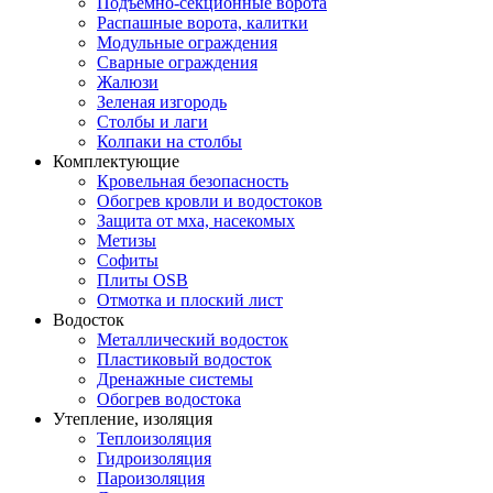
Подъемно-секционные ворота
Распашные ворота, калитки
Модульные ограждения
Сварные ограждения
Жалюзи
Зеленая изгородь
Столбы и лаги
Колпаки на столбы
Комплектующие
Кровельная безопасность
Обогрев кровли и водостоков
Защита от мха, насекомых
Метизы
Софиты
Плиты OSB
Отмотка и плоский лист
Водосток
Металлический водосток
Пластиковый водосток
Дренажные системы
Обогрев водостока
Утепление, изоляция
Теплоизоляция
Гидроизоляция
Пароизоляция