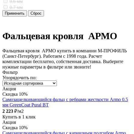
0.6 мм
0.7 мм
Фальцевая кровля АРМО
Фальцевая кровля АРМО купить в компании М-ПРОФИЛЬ
(Санкт-Петербург). Работаем с 1998 года. Расчет
комплектации бесплатно, собственная доставка. Выберите
нужные параметры в фильтре или звоните!
Фильтр
Упорядочить по:
Акция
Скидка 10%
Самозащелкивающийся фальц с ребрами жесткости Armo 0.5
мм GreenCoat Pural BT
2 223
₽/м2
Купить в 1 клик
Акция
Скидка 10%
Самозащелкивающийся фальц с карнизным подгибом Armo