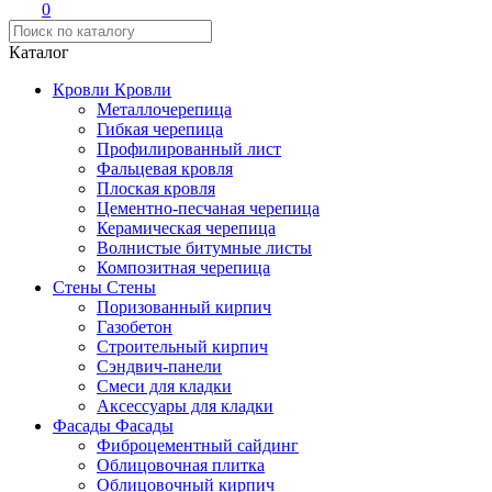
0
Каталог
Кровли
Кровли
Металлочерепица
Гибкая черепица
Профилированный лист
Фальцевая кровля
Плоская кровля
Цементно-песчаная черепица
Керамическая черепица
Волнистые битумные листы
Композитная черепица
Стены
Стены
Поризованный кирпич
Газобетон
Строительный кирпич
Сэндвич-панели
Смеси для кладки
Аксессуары для кладки
Фасады
Фасады
Фиброцементный сайдинг
Облицовочная плитка
Облицовочный кирпич