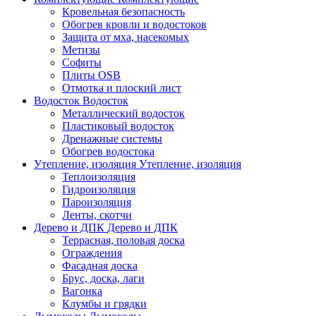
Кровельная безопасность
Обогрев кровли и водостоков
Защита от мха, насекомых
Метизы
Софиты
Плиты OSB
Отмотка и плоский лист
Водосток
Водосток
Металлический водосток
Пластиковый водосток
Дренажные системы
Обогрев водостока
Утепление, изоляция
Утепление, изоляция
Теплоизоляция
Гидроизоляция
Пароизоляция
Ленты, скотчи
Дерево и ДПК
Дерево и ДПК
Террасная, половая доска
Ограждения
Фасадная доска
Брус, доска, лаги
Вагонка
Клумбы и грядки