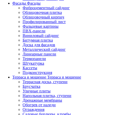
Фасады
Фасады
Фиброцементный сайдинг
Облицовочная плитка
Облицовочный кирпич
Профилированный лист
Фальцевые картины
ПВХ-панели
Виниловый сайдинг
Битумная плитка
Доска для фасадов
Металлический сайдинг
Линеарные панели
Термопанели
Штукатурка
Кассеты
Подконструкция
Терраса и мощение
Терраса и мощение
Террасная доска, ступени
Брусчатка
Уличные плиты
Напольная плитка, ступени
Дренажные мембраны
Обогрев от наледи
Ограждения
Садовые бордюры, клумбы