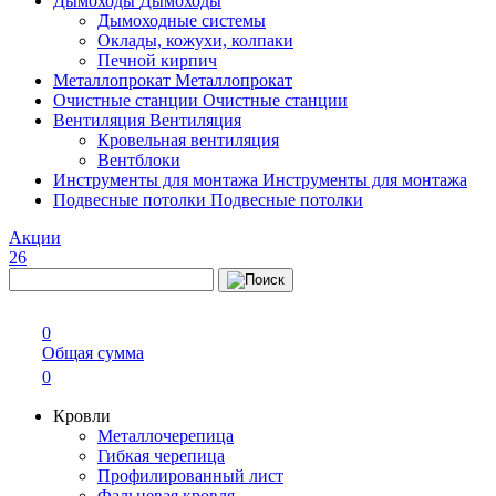
Дымоходы
Дымоходы
Дымоходные системы
Оклады, кожухи, колпаки
Печной кирпич
Металлопрокат
Металлопрокат
Очистные станции
Очистные станции
Вентиляция
Вентиляция
Кровельная вентиляция
Вентблоки
Инструменты для монтажа
Инструменты для монтажа
Подвесные потолки
Подвесные потолки
Акции
26
0
Общая сумма
0
Кровли
Металлочерепица
Гибкая черепица
Профилированный лист
Фальцевая кровля