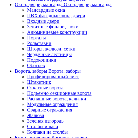
Окна, двери, мансарда
Окна, двери, мансарда
Мансардные окна
ПВХ фасадные окна, двери
Входные двери
Зенитные фонари, люки
Алюминиевые конструкции
Порталы
Рольставни
Шторы, жалюзи, сетки
Чердачные лестницы
Подоконники
Обогрев
Ворота, заборы
Ворота, заборы
Профилированный лист
Штакетник
Откатные ворота
Подъемно-секционные ворота
Распашные ворота, калитки
Модульные ограждения
Сварные ограждения
Жалюзи
Зеленая изгородь
Столбы и лаги
Колпаки на столбы
Комплектующие
Комплектующие