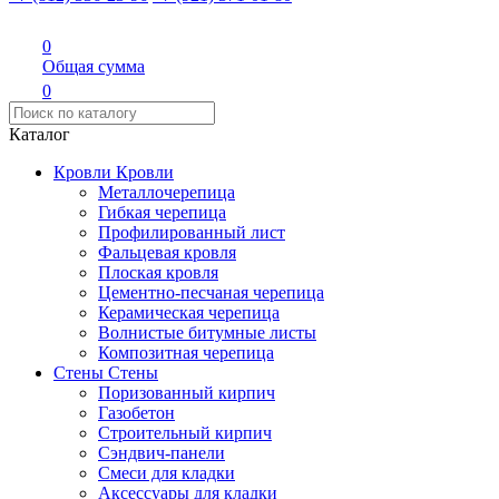
0
Общая сумма
0
Каталог
Кровли
Кровли
Металлочерепица
Гибкая черепица
Профилированный лист
Фальцевая кровля
Плоская кровля
Цементно-песчаная черепица
Керамическая черепица
Волнистые битумные листы
Композитная черепица
Стены
Стены
Поризованный кирпич
Газобетон
Строительный кирпич
Сэндвич-панели
Смеси для кладки
Аксессуары для кладки