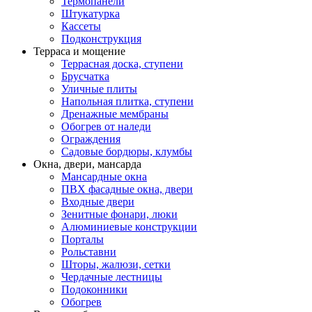
Термопанели
Штукатурка
Кассеты
Подконструкция
Терраса и мощение
Террасная доска, ступени
Брусчатка
Уличные плиты
Напольная плитка, ступени
Дренажные мембраны
Обогрев от наледи
Ограждения
Садовые бордюры, клумбы
Окна, двери, мансарда
Мансардные окна
ПВХ фасадные окна, двери
Входные двери
Зенитные фонари, люки
Алюминиевые конструкции
Порталы
Рольставни
Шторы, жалюзи, сетки
Чердачные лестницы
Подоконники
Обогрев