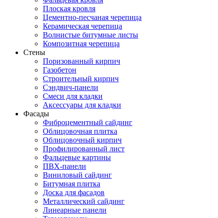
Плоская кровля
Цементно-песчаная черепица
Керамическая черепица
Волнистые битумные листы
Композитная черепица
Стены
Поризованный кирпич
Газобетон
Строительный кирпич
Сэндвич-панели
Смеси для кладки
Аксессуары для кладки
Фасады
Фиброцементный сайдинг
Облицовочная плитка
Облицовочный кирпич
Профилированный лист
Фальцевые картины
ПВХ-панели
Виниловый сайдинг
Битумная плитка
Доска для фасадов
Металлический сайдинг
Линеарные панели