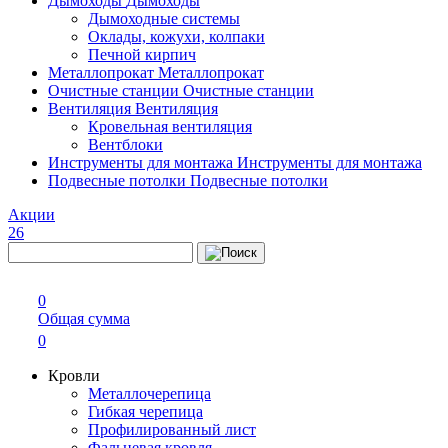
Дымоходы
Дымоходы
Дымоходные системы
Оклады, кожухи, колпаки
Печной кирпич
Металлопрокат
Металлопрокат
Очистные станции
Очистные станции
Вентиляция
Вентиляция
Кровельная вентиляция
Вентблоки
Инструменты для монтажа
Инструменты для монтажа
Подвесные потолки
Подвесные потолки
Акции
26
0
Общая сумма
0
Кровли
Металлочерепица
Гибкая черепица
Профилированный лист
Фальцевая кровля