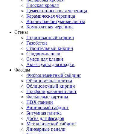
Плоская кровля
Цементно-песчаная черепица
Керамическая черепица
Волнистые битумные листы
Композитная черепица
Стены
Поризованный кирпич
Газобетон
Строительный кирпич
Сэндвич-панели
Смеси для кладки
Аксессуары для кладки
Фасады
Фиброцементный сайдинг
Облицовочная плитка
Облицовочный кирпич
Профилированный лист
Фальцевые картины
ПВХ-панели
Виниловый сайдинг
Битумная плитка
Доска для фасадов
Металлический сайдинг
Линеарные панели