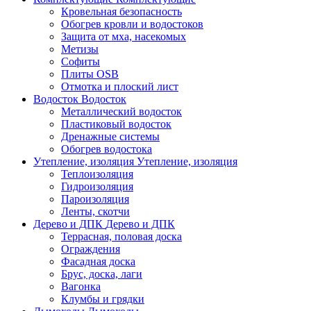
Кровельная безопасность
Обогрев кровли и водостоков
Защита от мха, насекомых
Метизы
Софиты
Плиты OSB
Отмотка и плоский лист
Водосток
Водосток
Металлический водосток
Пластиковый водосток
Дренажные системы
Обогрев водостока
Утепление, изоляция
Утепление, изоляция
Теплоизоляция
Гидроизоляция
Пароизоляция
Ленты, скотчи
Дерево и ДПК
Дерево и ДПК
Террасная, половая доска
Ограждения
Фасадная доска
Брус, доска, лаги
Вагонка
Клумбы и грядки