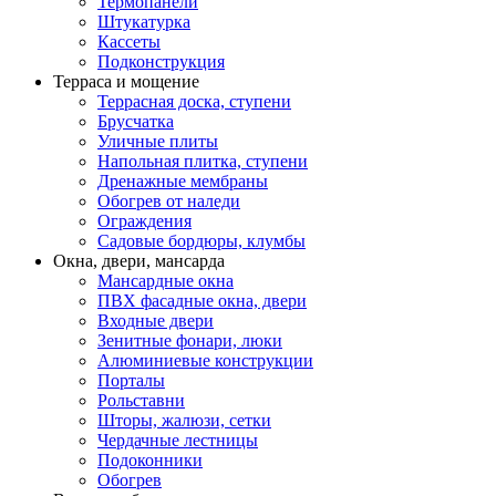
Термопанели
Штукатурка
Кассеты
Подконструкция
Терраса и мощение
Террасная доска, ступени
Брусчатка
Уличные плиты
Напольная плитка, ступени
Дренажные мембраны
Обогрев от наледи
Ограждения
Садовые бордюры, клумбы
Окна, двери, мансарда
Мансардные окна
ПВХ фасадные окна, двери
Входные двери
Зенитные фонари, люки
Алюминиевые конструкции
Порталы
Рольставни
Шторы, жалюзи, сетки
Чердачные лестницы
Подоконники
Обогрев