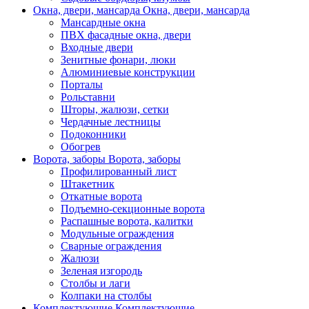
Окна, двери, мансарда
Окна, двери, мансарда
Мансардные окна
ПВХ фасадные окна, двери
Входные двери
Зенитные фонари, люки
Алюминиевые конструкции
Порталы
Рольставни
Шторы, жалюзи, сетки
Чердачные лестницы
Подоконники
Обогрев
Ворота, заборы
Ворота, заборы
Профилированный лист
Штакетник
Откатные ворота
Подъемно-секционные ворота
Распашные ворота, калитки
Модульные ограждения
Сварные ограждения
Жалюзи
Зеленая изгородь
Столбы и лаги
Колпаки на столбы
Комплектующие
Комплектующие