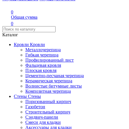
0
Общая сумма
0
Каталог
Кровли
Кровли
Металлочерепица
Гибкая черепица
Профилированный лист
Фальцевая кровля
Плоская кровля
Цементно-песчаная черепица
Керамическая черепица
Волнистые битумные листы
Композитная черепица
Стены
Стены
Поризованный кирпич
Газобетон
Строительный кирпич
Сэндвич-панели
Смеси для кладки
Аксессуары для кладки