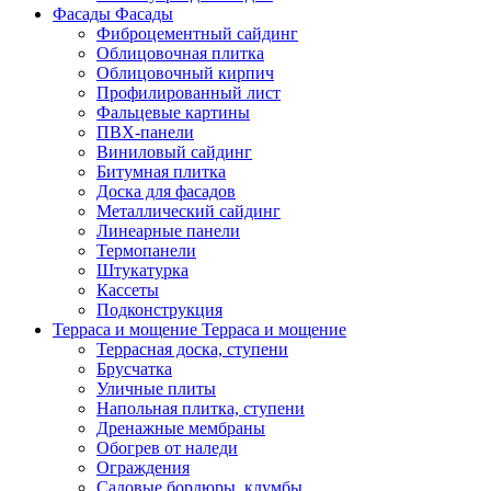
Фасады
Фасады
Фиброцементный сайдинг
Облицовочная плитка
Облицовочный кирпич
Профилированный лист
Фальцевые картины
ПВХ-панели
Виниловый сайдинг
Битумная плитка
Доска для фасадов
Металлический сайдинг
Линеарные панели
Термопанели
Штукатурка
Кассеты
Подконструкция
Терраса и мощение
Терраса и мощение
Террасная доска, ступени
Брусчатка
Уличные плиты
Напольная плитка, ступени
Дренажные мембраны
Обогрев от наледи
Ограждения
Садовые бордюры, клумбы