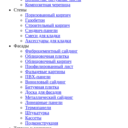
Композитная черепица
Стены
Поризованный кирпич
Газобетон
Строительный кирпич
Сэндвич-панели
Смеси для кладки
Аксессуары для кладки
Фасады
Фиброцементный сайдинг
Облицовочная плитка
Облицовочный кирпич
Профилированный лист
Фальцевые картины
ПВХ-панели
Виниловый сайдинг
Битумная плитка
Доска для фасадов
Металлический сайдинг
Линеарные панели
Термопанели
Штукатурка
Кассеты
Подконструкция