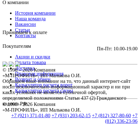
О компании
История компании
Наша команда
Вакансии
Статьи
Принимаем к оплате
Контакты
Покупателям
Пн-Пт: 10.00-19.00
Акции и скидки
Оплата товара
Доставка
© 1998 – 2026 Компания
Правовая информация
«М-ПРОФИЛЬ», ИП Малькова О.И.
Возврат и обмен
Обращаем ваше внимание на то, что данный интернет-сайт
Калькулятор расчета ворот
носит исключительно информационный характер и ни при
Калькулятор расчета сауны
каких условиях не является публичной офертой,
определяемой положениями Статьи 437 (2) Гражданского
кодекса РФ.
© 1998 – 2026 Компания
«М-ПРОФИЛЬ», ИП Малькова О.И.
+7 (921) 371-01-80
+7 (931) 203-62-15
+7 (812) 327-80-60
+7
(812) 336-23-96