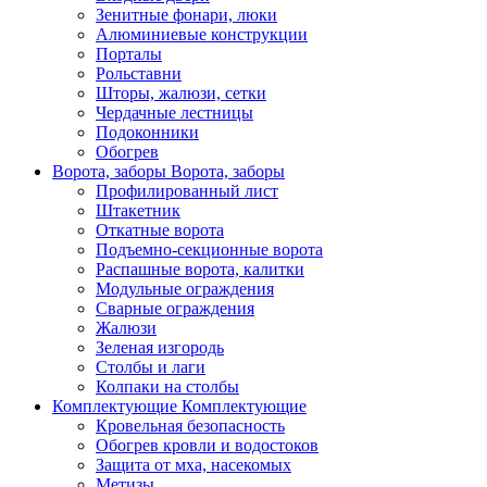
Зенитные фонари, люки
Алюминиевые конструкции
Порталы
Рольставни
Шторы, жалюзи, сетки
Чердачные лестницы
Подоконники
Обогрев
Ворота, заборы
Ворота, заборы
Профилированный лист
Штакетник
Откатные ворота
Подъемно-секционные ворота
Распашные ворота, калитки
Модульные ограждения
Сварные ограждения
Жалюзи
Зеленая изгородь
Столбы и лаги
Колпаки на столбы
Комплектующие
Комплектующие
Кровельная безопасность
Обогрев кровли и водостоков
Защита от мха, насекомых
Метизы