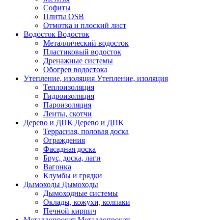
Софиты
Плиты OSB
Отмотка и плоский лист
Водосток
Водосток
Металлический водосток
Пластиковый водосток
Дренажные системы
Обогрев водостока
Утепление, изоляция
Утепление, изоляция
Теплоизоляция
Гидроизоляция
Пароизоляция
Ленты, скотчи
Дерево и ДПК
Дерево и ДПК
Террасная, половая доска
Ограждения
Фасадная доска
Брус, доска, лаги
Вагонка
Клумбы и грядки
Дымоходы
Дымоходы
Дымоходные системы
Оклады, кожухи, колпаки
Печной кирпич
Металлопрокат
Металлопрокат