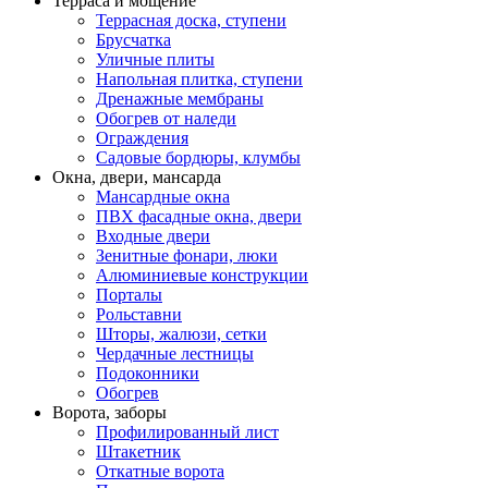
Терраса и мощение
Террасная доска, ступени
Брусчатка
Уличные плиты
Напольная плитка, ступени
Дренажные мембраны
Обогрев от наледи
Ограждения
Садовые бордюры, клумбы
Окна, двери, мансарда
Мансардные окна
ПВХ фасадные окна, двери
Входные двери
Зенитные фонари, люки
Алюминиевые конструкции
Порталы
Рольставни
Шторы, жалюзи, сетки
Чердачные лестницы
Подоконники
Обогрев
Ворота, заборы
Профилированный лист
Штакетник
Откатные ворота