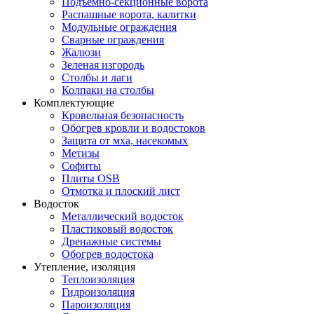
Подъемно-секционные ворота
Распашные ворота, калитки
Модульные ограждения
Сварные ограждения
Жалюзи
Зеленая изгородь
Столбы и лаги
Колпаки на столбы
Комплектующие
Кровельная безопасность
Обогрев кровли и водостоков
Защита от мха, насекомых
Метизы
Софиты
Плиты OSB
Отмотка и плоский лист
Водосток
Металлический водосток
Пластиковый водосток
Дренажные системы
Обогрев водостока
Утепление, изоляция
Теплоизоляция
Гидроизоляция
Пароизоляция