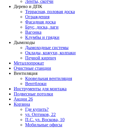
Ленты, скотчи
Дерево и ДПК
Террасная, половая доска
Ограждения
Фасадная доска
Брус, доска, лаги
Вагонка
Клумбы и грядки
Дымоходы
Дымоходные системы
Оклады, кожухи, колпаки
Печной кирпич
Металлопрокат
Очистные станции
Вентиляция
Кровельная вентиляция
Вентблоки
Инструменты для монтажа
Подвесные потолки
Акции
26
Корзина
Где купить?
ул. Оптиков, 22
П.С. ул. Воскова, 10
Мобильные офисы