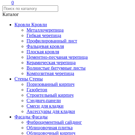
0
Каталог
Кровли
Кровли
Металлочерепица
Гибкая черепица
Профилированный лист
Фальцевая кровля
Плоская кровля
Цементно-песчаная черепица
Керамическая черепица
Волнистые битумные листы
Композитная черепица
Стены
Стены
Поризованный кирпич
Газобетон
Строительный кирпич
Сэндвич-панели
Смеси для кладки
Аксессуары для кладки
Фасады
Фасады
Фиброцементный сайдинг
Облицовочная плитка
Облицовочный кирпич