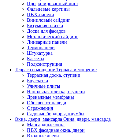
Профилированный лист
Фальцевые картины
ПВХ-панели
Виниловый сайдинг
Битумная плитка
Доска для фасадов
Металлический сайдинг
Линеарные панели
Термопанели
Штукатурка
Кассеты
Подконструкция
Терраса и мощение
Терраса и мощение
Террасная доска, ступени
Брусчатка
Уличные плиты
Напольная плитка, ступени
Дренажные мембраны
Обогрев от наледи
Ограждения
Садовые бордюры, клумбы
Окна, двери, мансарда
Окна, двери, мансарда
Мансардные окна
ПВХ фасадные окна, двери
Входные двери