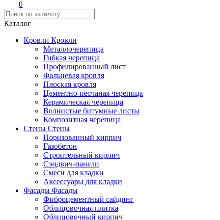
0
Каталог
Кровли
Кровли
Металлочерепица
Гибкая черепица
Профилированный лист
Фальцевая кровля
Плоская кровля
Цементно-песчаная черепица
Керамическая черепица
Волнистые битумные листы
Композитная черепица
Стены
Стены
Поризованный кирпич
Газобетон
Строительный кирпич
Сэндвич-панели
Смеси для кладки
Аксессуары для кладки
Фасады
Фасады
Фиброцементный сайдинг
Облицовочная плитка
Облицовочный кирпич