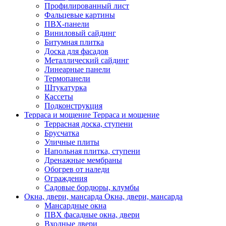
Профилированный лист
Фальцевые картины
ПВХ-панели
Виниловый сайдинг
Битумная плитка
Доска для фасадов
Металлический сайдинг
Линеарные панели
Термопанели
Штукатурка
Кассеты
Подконструкция
Терраса и мощение
Терраса и мощение
Террасная доска, ступени
Брусчатка
Уличные плиты
Напольная плитка, ступени
Дренажные мембраны
Обогрев от наледи
Ограждения
Садовые бордюры, клумбы
Окна, двери, мансарда
Окна, двери, мансарда
Мансардные окна
ПВХ фасадные окна, двери
Входные двери