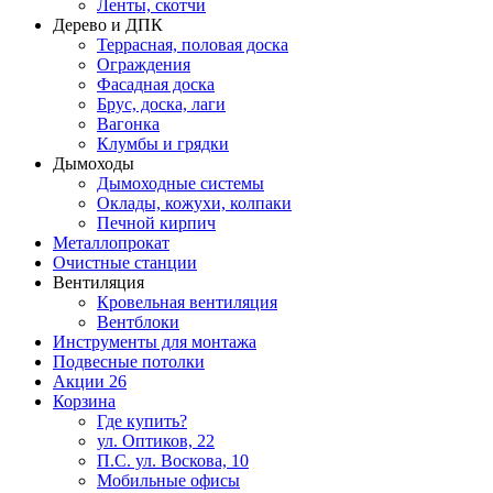
Ленты, скотчи
Дерево и ДПК
Террасная, половая доска
Ограждения
Фасадная доска
Брус, доска, лаги
Вагонка
Клумбы и грядки
Дымоходы
Дымоходные системы
Оклады, кожухи, колпаки
Печной кирпич
Металлопрокат
Очистные станции
Вентиляция
Кровельная вентиляция
Вентблоки
Инструменты для монтажа
Подвесные потолки
Акции
26
Корзина
Где купить?
ул. Оптиков, 22
П.С. ул. Воскова, 10
Мобильные офисы