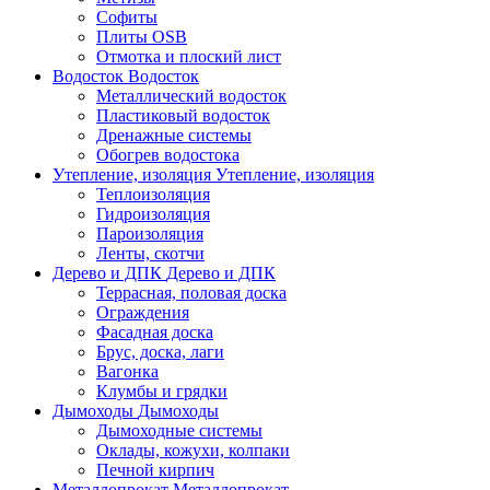
Софиты
Плиты OSB
Отмотка и плоский лист
Водосток
Водосток
Металлический водосток
Пластиковый водосток
Дренажные системы
Обогрев водостока
Утепление, изоляция
Утепление, изоляция
Теплоизоляция
Гидроизоляция
Пароизоляция
Ленты, скотчи
Дерево и ДПК
Дерево и ДПК
Террасная, половая доска
Ограждения
Фасадная доска
Брус, доска, лаги
Вагонка
Клумбы и грядки
Дымоходы
Дымоходы
Дымоходные системы
Оклады, кожухи, колпаки
Печной кирпич
Металлопрокат
Металлопрокат