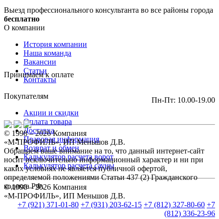
Выезд профессионального консультанта во все районы города
бесплатно
О компании
История компании
Наша команда
Вакансии
Статьи
Принимаем к оплате
Контакты
Покупателям
Пн-Пт: 10.00-19.00
Акции и скидки
Оплата товара
Доставка
© 1998 – 2026 Компания
Правовая информация
«М-ПРОФИЛЬ», ИП Меньшов Д.В.
Возврат и обмен
Обращаем ваше внимание на то, что данный интернет-сайт
Калькулятор расчета ворот
носит исключительно информационный характер и ни при
Калькулятор расчета сауны
каких условиях не является публичной офертой,
определяемой положениями Статьи 437 (2) Гражданского
кодекса РФ.
© 1998 – 2026 Компания
«М-ПРОФИЛЬ», ИП Меньшов Д.В.
+7 (921) 371-01-80
+7 (931) 203-62-15
+7 (812) 327-80-60
+7
(812) 336-23-96