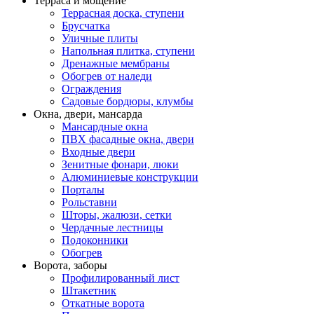
Терраса и мощение
Террасная доска, ступени
Брусчатка
Уличные плиты
Напольная плитка, ступени
Дренажные мембраны
Обогрев от наледи
Ограждения
Садовые бордюры, клумбы
Окна, двери, мансарда
Мансардные окна
ПВХ фасадные окна, двери
Входные двери
Зенитные фонари, люки
Алюминиевые конструкции
Порталы
Рольставни
Шторы, жалюзи, сетки
Чердачные лестницы
Подоконники
Обогрев
Ворота, заборы
Профилированный лист
Штакетник
Откатные ворота