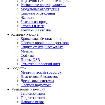
Подъемно-секционные ворота
Распашные ворота, калитки
Модульные ограждения
Сварные ограждения
Жалюзи
Зеленая изгородь
Столбы и лаги
Колпаки на столбы
Комплектующие
Кровельная безопасность
Обогрев кровли и водостоков
Защита от мха, насекомых
Метизы
Софиты
Плиты OSB
Отмотка и плоский лист
Водосток
Металлический водосток
Пластиковый водосток
Дренажные системы
Обогрев водостока
Утепление, изоляция
Теплоизоляция
Гидроизоляция
Пароизоляция