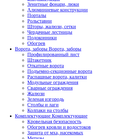
Зенитные фонари, люки
Алюминиевые конструкции
Порталы
Рольставни
Шторы, жалюзи, сетки
Чердачные лестницы
Подоконники
Обогрев
Ворота, заборы
Ворота, заборы
Профилированный лист
Штакетник
Откатные ворота
Подъемно-секционные ворота
Распашные ворота, калитки
Модульные ограждения
Сварные ограждения
Жалюзи
Зеленая изгородь
Столбы и лаги
Колпаки на столбы
Комплектующие
Комплектующие
Кровельная безопасность
Обогрев кровли и водостоков
Защита от мха, насекомых
Метизы