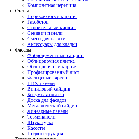
Композитная черепица
Стены
Поризованный кирпич
Газобетон
Строительный кирпич
Сэндвич-панели
Смеси для кладки
Аксессуары для кладки
Фасады
Фиброцементный сайдинг
Облицовочная плитка
Облицовочный кирпич
Профилированный лист
Фальцевые картины
ПВХ-панели
Виниловый сайдинг
Битумная плитка
Доска для фасадов
Металлический сайдинг
Линеарные панели
Термопанели
Штукатурка
Кассеты
Подконструкция