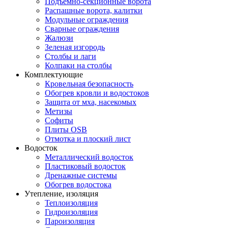
Подъемно-секционные ворота
Распашные ворота, калитки
Модульные ограждения
Сварные ограждения
Жалюзи
Зеленая изгородь
Столбы и лаги
Колпаки на столбы
Комплектующие
Кровельная безопасность
Обогрев кровли и водостоков
Защита от мха, насекомых
Метизы
Софиты
Плиты OSB
Отмотка и плоский лист
Водосток
Металлический водосток
Пластиковый водосток
Дренажные системы
Обогрев водостока
Утепление, изоляция
Теплоизоляция
Гидроизоляция
Пароизоляция