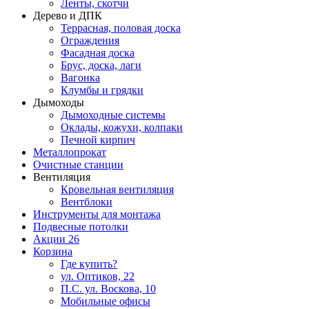
Ленты, скотчи
Дерево и ДПК
Террасная, половая доска
Ограждения
Фасадная доска
Брус, доска, лаги
Вагонка
Клумбы и грядки
Дымоходы
Дымоходные системы
Оклады, кожухи, колпаки
Печной кирпич
Металлопрокат
Очистные станции
Вентиляция
Кровельная вентиляция
Вентблоки
Инструменты для монтажа
Подвесные потолки
Акции
26
Корзина
Где купить?
ул. Оптиков, 22
П.С. ул. Воскова, 10
Мобильные офисы