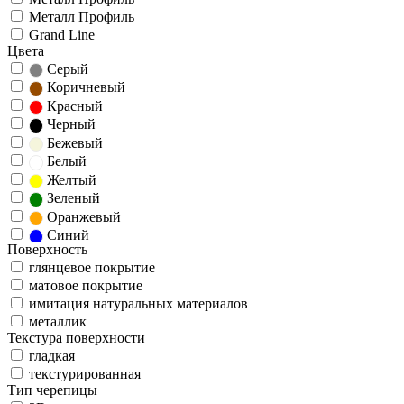
Металл Профиль
Grand Line
Цвета
Серый
Коричневый
Красный
Черный
Бежевый
Белый
Желтый
Зеленый
Оранжевый
Синий
Поверхность
глянцевое покрытие
матовое покрытие
имитация натуральных материалов
металлик
Текстура поверхности
гладкая
текстурированная
Тип черепицы