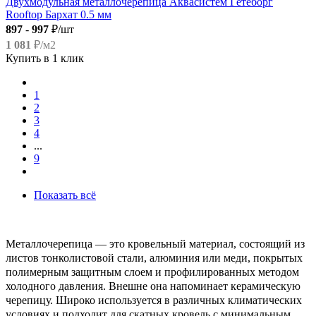
Двухмодульная металлочерепица Аквасистем Гётеборг
Rooftop Бархат 0.5 мм
897
-
997
₽/шт
1 081
₽/м2
Купить в 1 клик
1
2
3
4
...
9
Показать всё
Металлочерепица — это кровельный материал, состоящий из
листов тонколистовой стали, алюминия или меди, покрытых
полимерным защитным слоем и профилированных методом
холодного давления. Внешне она напоминает керамическую
черепицу. Широко используется в различных климатических
условиях и подходит для скатных кровель с минимальным