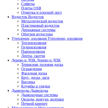
Софиты
Плиты OSB
Отмотка и плоский лист
Водосток
Водосток
Металлический водосток
Пластиковый водосток
Дренажные системы
Обогрев водостока
Утепление, изоляция
Утепление, изоляция
Теплоизоляция
Гидроизоляция
Пароизоляция
Ленты, скотчи
Дерево и ДПК
Дерево и ДПК
Террасная, половая доска
Ограждения
Фасадная доска
Брус, доска, лаги
Вагонка
Клумбы и грядки
Дымоходы
Дымоходы
Дымоходные системы
Оклады, кожухи, колпаки
Печной кирпич
Металлопрокат
Металлопрокат