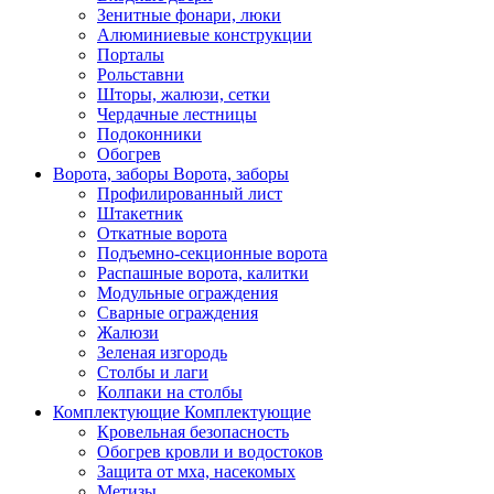
Зенитные фонари, люки
Алюминиевые конструкции
Порталы
Рольставни
Шторы, жалюзи, сетки
Чердачные лестницы
Подоконники
Обогрев
Ворота, заборы
Ворота, заборы
Профилированный лист
Штакетник
Откатные ворота
Подъемно-секционные ворота
Распашные ворота, калитки
Модульные ограждения
Сварные ограждения
Жалюзи
Зеленая изгородь
Столбы и лаги
Колпаки на столбы
Комплектующие
Комплектующие
Кровельная безопасность
Обогрев кровли и водостоков
Защита от мха, насекомых
Метизы