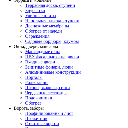
Терраса и мощение
Террасная доска, ступени
Брусчатка
Уличные плиты
Напольная плитка, ступени
Дренажные мембраны
Обогрев от наледи
Ограждения
Садовые бордюры, клумбы
Окна, двери, мансарда
Мансардные окна
ПВХ фасадные окна, двери
Входные двери
Зенитные фонари, люки
Алюминиевые конструкции
Порталы
Рольставни
Шторы, жалюзи, сетки
Чердачные лестницы
Подоконники
Обогрев
Ворота, заборы
Профилированный лист
Штакетник
Откатные ворота