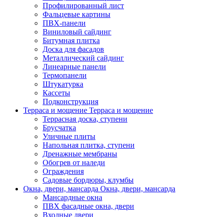
Профилированный лист
Фальцевые картины
ПВХ-панели
Виниловый сайдинг
Битумная плитка
Доска для фасадов
Металлический сайдинг
Линеарные панели
Термопанели
Штукатурка
Кассеты
Подконструкция
Терраса и мощение
Терраса и мощение
Террасная доска, ступени
Брусчатка
Уличные плиты
Напольная плитка, ступени
Дренажные мембраны
Обогрев от наледи
Ограждения
Садовые бордюры, клумбы
Окна, двери, мансарда
Окна, двери, мансарда
Мансардные окна
ПВХ фасадные окна, двери
Входные двери