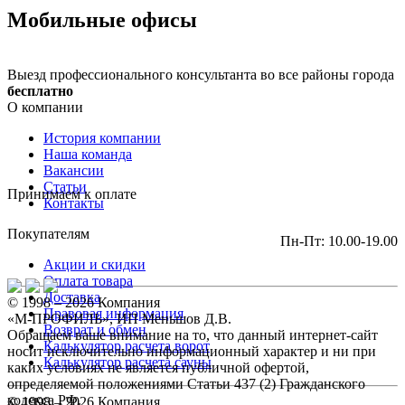
Мобильные офисы
Выезд профессионального консультанта во все районы города
бесплатно
О компании
История компании
Наша команда
Вакансии
Статьи
Принимаем к оплате
Контакты
Покупателям
Пн-Пт: 10.00-19.00
Акции и скидки
Оплата товара
Доставка
© 1998 – 2026 Компания
Правовая информация
«М-ПРОФИЛЬ», ИП Меньшов Д.В.
Возврат и обмен
Обращаем ваше внимание на то, что данный интернет-сайт
Калькулятор расчета ворот
носит исключительно информационный характер и ни при
Калькулятор расчета сауны
каких условиях не является публичной офертой,
определяемой положениями Статьи 437 (2) Гражданского
кодекса РФ.
© 1998 – 2026 Компания