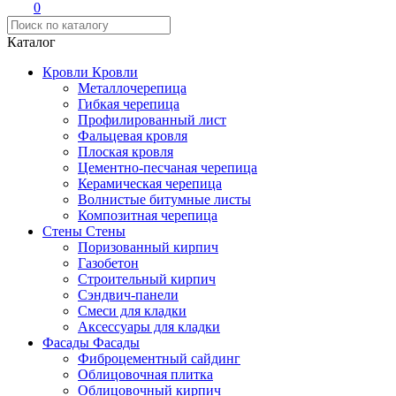
0
Каталог
Кровли
Кровли
Металлочерепица
Гибкая черепица
Профилированный лист
Фальцевая кровля
Плоская кровля
Цементно-песчаная черепица
Керамическая черепица
Волнистые битумные листы
Композитная черепица
Стены
Стены
Поризованный кирпич
Газобетон
Строительный кирпич
Сэндвич-панели
Смеси для кладки
Аксессуары для кладки
Фасады
Фасады
Фиброцементный сайдинг
Облицовочная плитка
Облицовочный кирпич