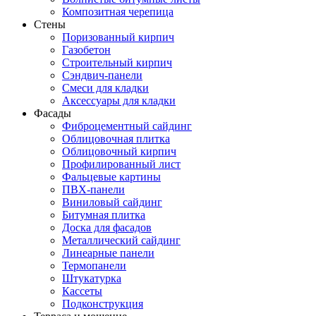
Композитная черепица
Стены
Поризованный кирпич
Газобетон
Строительный кирпич
Сэндвич-панели
Смеси для кладки
Аксессуары для кладки
Фасады
Фиброцементный сайдинг
Облицовочная плитка
Облицовочный кирпич
Профилированный лист
Фальцевые картины
ПВХ-панели
Виниловый сайдинг
Битумная плитка
Доска для фасадов
Металлический сайдинг
Линеарные панели
Термопанели
Штукатурка
Кассеты
Подконструкция