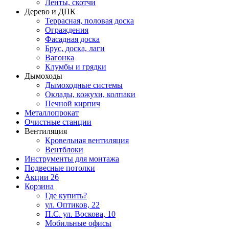
Ленты, скотчи
Дерево и ДПК
Террасная, половая доска
Ограждения
Фасадная доска
Брус, доска, лаги
Вагонка
Клумбы и грядки
Дымоходы
Дымоходные системы
Оклады, кожухи, колпаки
Печной кирпич
Металлопрокат
Очистные станции
Вентиляция
Кровельная вентиляция
Вентблоки
Инструменты для монтажа
Подвесные потолки
Акции
26
Корзина
Где купить?
ул. Оптиков, 22
П.С. ул. Воскова, 10
Мобильные офисы