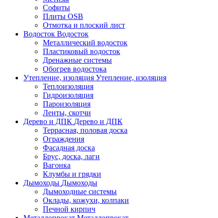
Софиты
Плиты OSB
Отмотка и плоский лист
Водосток
Водосток
Металлический водосток
Пластиковый водосток
Дренажные системы
Обогрев водостока
Утепление, изоляция
Утепление, изоляция
Теплоизоляция
Гидроизоляция
Пароизоляция
Ленты, скотчи
Дерево и ДПК
Дерево и ДПК
Террасная, половая доска
Ограждения
Фасадная доска
Брус, доска, лаги
Вагонка
Клумбы и грядки
Дымоходы
Дымоходы
Дымоходные системы
Оклады, кожухи, колпаки
Печной кирпич
Металлопрокат
Металлопрокат