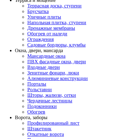
Терраса и мощение
Террасная доска, ступени
Брусчатка
Уличные плиты
Напольная плитка, ступени
Дренажные мембраны
Обогрев от наледи
Ограждения
Садовые бордюры, клумбы
Окна, двери, мансарда
Мансардные окна
ПВХ фасадные окна, двери
Входные двери
Зенитные фонари, люки
Алюминиевые конструкции
Порталы
Рольставни
Шторы, жалюзи, сетки
Чердачные лестницы
Подоконники
Обогрев
Ворота, заборы
Профилированный лист
Штакетник
Откатные ворота