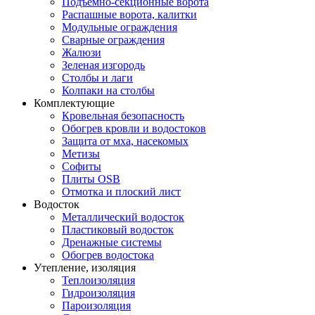
Подъемно-секционные ворота
Распашные ворота, калитки
Модульные ограждения
Сварные ограждения
Жалюзи
Зеленая изгородь
Столбы и лаги
Колпаки на столбы
Комплектующие
Кровельная безопасность
Обогрев кровли и водостоков
Защита от мха, насекомых
Метизы
Софиты
Плиты OSB
Отмотка и плоский лист
Водосток
Металлический водосток
Пластиковый водосток
Дренажные системы
Обогрев водостока
Утепление, изоляция
Теплоизоляция
Гидроизоляция
Пароизоляция