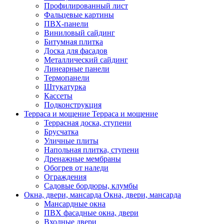
Профилированный лист
Фальцевые картины
ПВХ-панели
Виниловый сайдинг
Битумная плитка
Доска для фасадов
Металлический сайдинг
Линеарные панели
Термопанели
Штукатурка
Кассеты
Подконструкция
Терраса и мощение
Терраса и мощение
Террасная доска, ступени
Брусчатка
Уличные плиты
Напольная плитка, ступени
Дренажные мембраны
Обогрев от наледи
Ограждения
Садовые бордюры, клумбы
Окна, двери, мансарда
Окна, двери, мансарда
Мансардные окна
ПВХ фасадные окна, двери
Входные двери