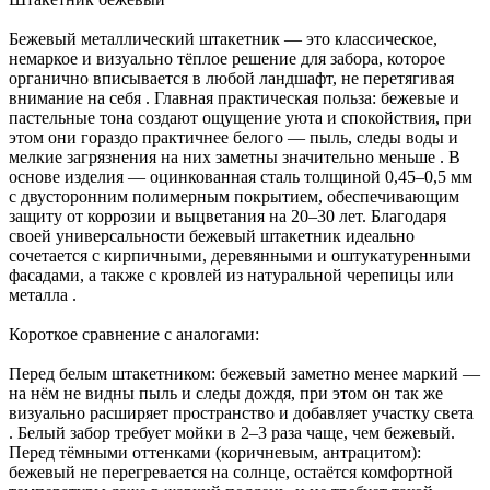
Бежевый металлический штакетник — это классическое,
немаркое и визуально тёплое решение для забора, которое
органично вписывается в любой ландшафт, не перетягивая
внимание на себя . Главная практическая польза: бежевые и
пастельные тона создают ощущение уюта и спокойствия, при
этом они гораздо практичнее белого — пыль, следы воды и
мелкие загрязнения на них заметны значительно меньше . В
основе изделия — оцинкованная сталь толщиной 0,45–0,5 мм
с двусторонним полимерным покрытием, обеспечивающим
защиту от коррозии и выцветания на 20–30 лет. Благодаря
своей универсальности бежевый штакетник идеально
сочетается с кирпичными, деревянными и оштукатуренными
фасадами, а также с кровлей из натуральной черепицы или
металла .
Короткое сравнение с аналогами:
Перед белым штакетником: бежевый заметно менее маркий —
на нём не видны пыль и следы дождя, при этом он так же
визуально расширяет пространство и добавляет участку света
. Белый забор требует мойки в 2–3 раза чаще, чем бежевый.
Перед тёмными оттенками (коричневым, антрацитом):
бежевый не перегревается на солнце, остаётся комфортной