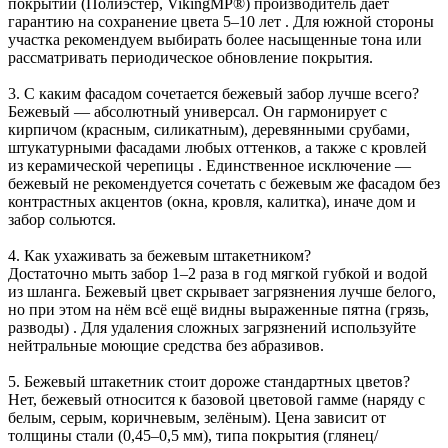
покрытии (Полиэстер, VikingMP®) производитель даёт
гарантию на сохранение цвета 5–10 лет . Для южной стороны
участка рекомендуем выбирать более насыщенные тона или
рассматривать периодическое обновление покрытия.
3. С каким фасадом сочетается бежевый забор лучше всего?
Бежевый — абсолютный универсал. Он гармонирует с
кирпичом (красным, силикатным), деревянными срубами,
штукатурными фасадами любых оттенков, а также с кровлей
из керамической черепицы . Единственное исключение —
бежевый не рекомендуется сочетать с бежевым же фасадом без
контрастных акцентов (окна, кровля, калитка), иначе дом и
забор сольются.
4. Как ухаживать за бежевым штакетником?
Достаточно мыть забор 1–2 раза в год мягкой губкой и водой
из шланга. Бежевый цвет скрывает загрязнения лучше белого,
но при этом на нём всё ещё видны выраженные пятна (грязь,
разводы) . Для удаления сложных загрязнений используйте
нейтральные моющие средства без абразивов.
5. Бежевый штакетник стоит дороже стандартных цветов?
Нет, бежевый относится к базовой цветовой гамме (наряду с
белым, серым, коричневым, зелёным). Цена зависит от
толщины стали (0,45–0,5 мм), типа покрытия (глянец/