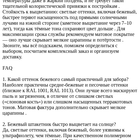
температуры даже в жаркий полдень, и не требует такой
тщательной колористической привязки к постройкам .
Стойкость к выцветанию: светлые оттенки, включая бежевый,
быстрее теряют насыщенность под прямыми солнечными
лучами на южной стороне (заметное выцветание через 7–10
лет), тогда как тёмные тона сохраняют цвет дольше . Для
максимизации срока службы рекомендуем матовое покрытие
— оно лучше скрывает мелкие царапины и потёртости .
Звоните, мы всё подскажем, поможем определиться с
выбором, посчитаем комплексный заказ и организуем
доставку.
FAQ
1. Какой оттенок бежевого самый практичный для забора?
Наиболее практичны средне-бежевые и песочные оттенки
(близкие к RAL 1001, RAL 1013). Они лучше всего маскируют
пыль и загрязнения, в отличие от слишком светлых
(«слоновая кость») или слишком насыщенных терракотовых
тонов. Матовая фактура дополнительно скрывает мелкие
царапины .
2. Бежевый штакетник быстро выцветает на солнце?
Да, светлые оттенки, включая бежевый, более уязвимы к
ультрафиолету, чем тёмные. При качественном полимерном