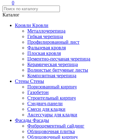
0
Каталог
Кровли
Кровли
Металлочерепица
Гибкая черепица
Профилированный лист
Фальцевая кровля
Плоская кровля
Цементно-песчаная черепица
Керамическая черепица
Волнистые битумные листы
Композитная черепица
Стены
Стены
Поризованный кирпич
Газобетон
Строительный кирпич
Сэндвич-панели
Смеси для кладки
Аксессуары для кладки
Фасады
Фасады
Фиброцементный сайдинг
Облицовочная плитка
Облицовочный кирпич