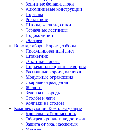
Зенитные фонари, люки
Алюминиевые конструкции
Порталы
Рольставни
Шторы, жалюзи, сетки
Чердачные лестницы
Подоконники
Обогрев
Ворота, заборы
Ворота, заборы
Профилированный лист
Штакетник
Откатные ворота
Подъемно-секционные ворота
Распашные ворота, калитки
Модульные ограждения
Сварные ограждения
Жалюзи
Зеленая изгородь
Столбы и лаги
Колпаки на столбы
Комплектующие
Комплектующие
Кровельная безопасность
Обогрев кровли и водостоков
Защита от мха, насекомых
Метизы