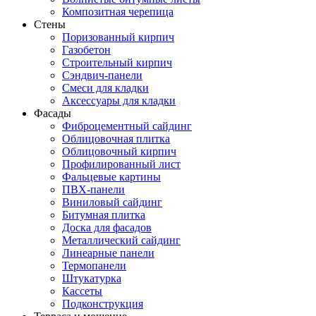
Композитная черепица
Стены
Поризованный кирпич
Газобетон
Строительный кирпич
Сэндвич-панели
Смеси для кладки
Аксессуары для кладки
Фасады
Фиброцементный сайдинг
Облицовочная плитка
Облицовочный кирпич
Профилированный лист
Фальцевые картины
ПВХ-панели
Виниловый сайдинг
Битумная плитка
Доска для фасадов
Металлический сайдинг
Линеарные панели
Термопанели
Штукатурка
Кассеты
Подконструкция