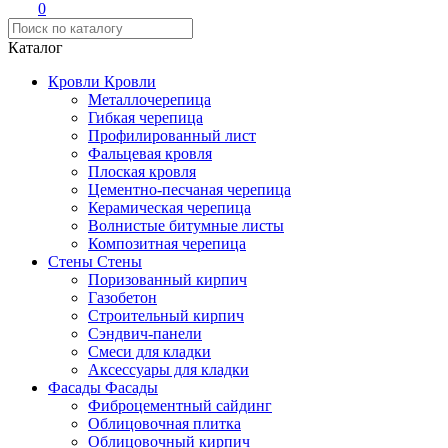
0
Каталог
Кровли
Кровли
Металлочерепица
Гибкая черепица
Профилированный лист
Фальцевая кровля
Плоская кровля
Цементно-песчаная черепица
Керамическая черепица
Волнистые битумные листы
Композитная черепица
Стены
Стены
Поризованный кирпич
Газобетон
Строительный кирпич
Сэндвич-панели
Смеси для кладки
Аксессуары для кладки
Фасады
Фасады
Фиброцементный сайдинг
Облицовочная плитка
Облицовочный кирпич