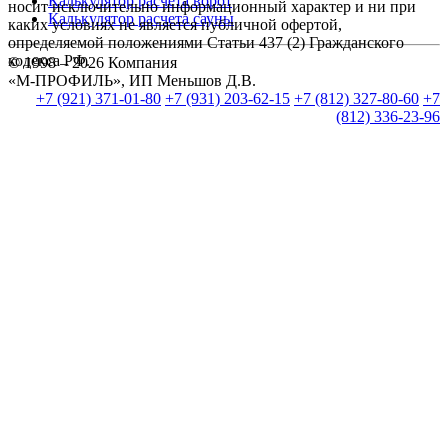
Калькулятор расчета ворот
носит исключительно информационный характер и ни при
Калькулятор расчета сауны
каких условиях не является публичной офертой,
определяемой положениями Статьи 437 (2) Гражданского
кодекса РФ.
© 1998 – 2026 Компания
«М-ПРОФИЛЬ», ИП Меньшов Д.В.
+7 (921) 371-01-80
+7 (931) 203-62-15
+7 (812) 327-80-60
+7
(812) 336-23-96