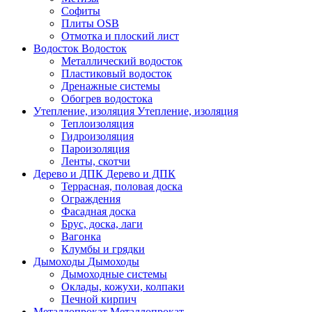
Софиты
Плиты OSB
Отмотка и плоский лист
Водосток
Водосток
Металлический водосток
Пластиковый водосток
Дренажные системы
Обогрев водостока
Утепление, изоляция
Утепление, изоляция
Теплоизоляция
Гидроизоляция
Пароизоляция
Ленты, скотчи
Дерево и ДПК
Дерево и ДПК
Террасная, половая доска
Ограждения
Фасадная доска
Брус, доска, лаги
Вагонка
Клумбы и грядки
Дымоходы
Дымоходы
Дымоходные системы
Оклады, кожухи, колпаки
Печной кирпич
Металлопрокат
Металлопрокат