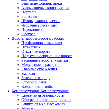
Зенитные фонари, люки
Алюминиевые конструкции
Порталы
Рольставни
Шторы, жалюзи, сетки
Чердачные лестницы
Подоконники
Обогрев
Ворота, заборы
Ворота, заборы
Профилированный лист
Штакетник
Откатные ворота
Подъемно-секционные ворота
Распашные ворота, калитки
Модульные ограждения
Сварные ограждения
Жалюзи
Зеленая изгородь
Столбы и лаги
Колпаки на столбы
Комплектующие
Комплектующие
Кровельная безопасность
Обогрев кровли и водостоков
Защита от мха, насекомых
Метизы