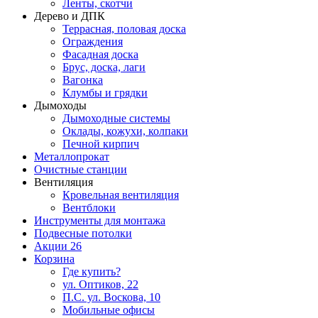
Ленты, скотчи
Дерево и ДПК
Террасная, половая доска
Ограждения
Фасадная доска
Брус, доска, лаги
Вагонка
Клумбы и грядки
Дымоходы
Дымоходные системы
Оклады, кожухи, колпаки
Печной кирпич
Металлопрокат
Очистные станции
Вентиляция
Кровельная вентиляция
Вентблоки
Инструменты для монтажа
Подвесные потолки
Акции
26
Корзина
Где купить?
ул. Оптиков, 22
П.С. ул. Воскова, 10
Мобильные офисы