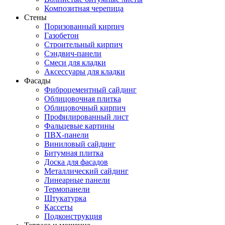
Композитная черепица
Стены
Поризованный кирпич
Газобетон
Строительный кирпич
Сэндвич-панели
Смеси для кладки
Аксессуары для кладки
Фасады
Фиброцементный сайдинг
Облицовочная плитка
Облицовочный кирпич
Профилированный лист
Фальцевые картины
ПВХ-панели
Виниловый сайдинг
Битумная плитка
Доска для фасадов
Металлический сайдинг
Линеарные панели
Термопанели
Штукатурка
Кассеты
Подконструкция