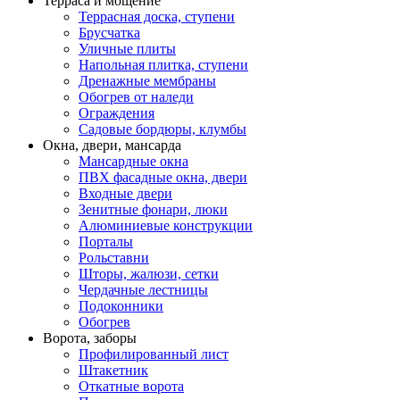
Терраса и мощение
Террасная доска, ступени
Брусчатка
Уличные плиты
Напольная плитка, ступени
Дренажные мембраны
Обогрев от наледи
Ограждения
Садовые бордюры, клумбы
Окна, двери, мансарда
Мансардные окна
ПВХ фасадные окна, двери
Входные двери
Зенитные фонари, люки
Алюминиевые конструкции
Порталы
Рольставни
Шторы, жалюзи, сетки
Чердачные лестницы
Подоконники
Обогрев
Ворота, заборы
Профилированный лист
Штакетник
Откатные ворота