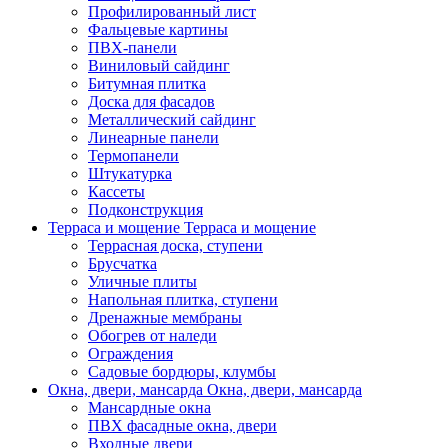
Профилированный лист
Фальцевые картины
ПВХ-панели
Виниловый сайдинг
Битумная плитка
Доска для фасадов
Металлический сайдинг
Линеарные панели
Термопанели
Штукатурка
Кассеты
Подконструкция
Терраса и мощение
Терраса и мощение
Террасная доска, ступени
Брусчатка
Уличные плиты
Напольная плитка, ступени
Дренажные мембраны
Обогрев от наледи
Ограждения
Садовые бордюры, клумбы
Окна, двери, мансарда
Окна, двери, мансарда
Мансардные окна
ПВХ фасадные окна, двери
Входные двери