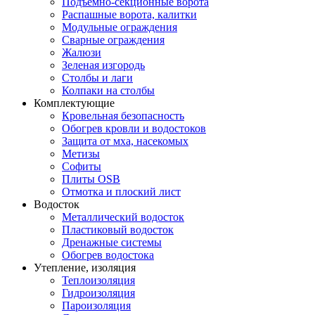
Подъемно-секционные ворота
Распашные ворота, калитки
Модульные ограждения
Сварные ограждения
Жалюзи
Зеленая изгородь
Столбы и лаги
Колпаки на столбы
Комплектующие
Кровельная безопасность
Обогрев кровли и водостоков
Защита от мха, насекомых
Метизы
Софиты
Плиты OSB
Отмотка и плоский лист
Водосток
Металлический водосток
Пластиковый водосток
Дренажные системы
Обогрев водостока
Утепление, изоляция
Теплоизоляция
Гидроизоляция
Пароизоляция