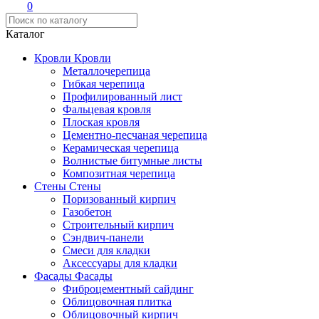
0
Каталог
Кровли
Кровли
Металлочерепица
Гибкая черепица
Профилированный лист
Фальцевая кровля
Плоская кровля
Цементно-песчаная черепица
Керамическая черепица
Волнистые битумные листы
Композитная черепица
Стены
Стены
Поризованный кирпич
Газобетон
Строительный кирпич
Сэндвич-панели
Смеси для кладки
Аксессуары для кладки
Фасады
Фасады
Фиброцементный сайдинг
Облицовочная плитка
Облицовочный кирпич