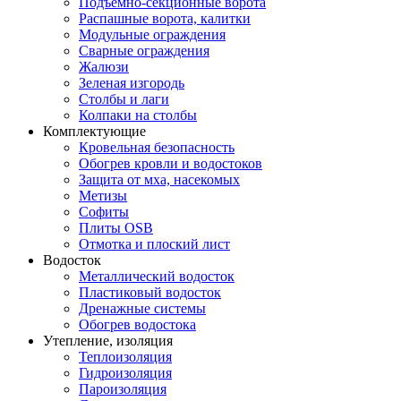
Подъемно-секционные ворота
Распашные ворота, калитки
Модульные ограждения
Сварные ограждения
Жалюзи
Зеленая изгородь
Столбы и лаги
Колпаки на столбы
Комплектующие
Кровельная безопасность
Обогрев кровли и водостоков
Защита от мха, насекомых
Метизы
Софиты
Плиты OSB
Отмотка и плоский лист
Водосток
Металлический водосток
Пластиковый водосток
Дренажные системы
Обогрев водостока
Утепление, изоляция
Теплоизоляция
Гидроизоляция
Пароизоляция