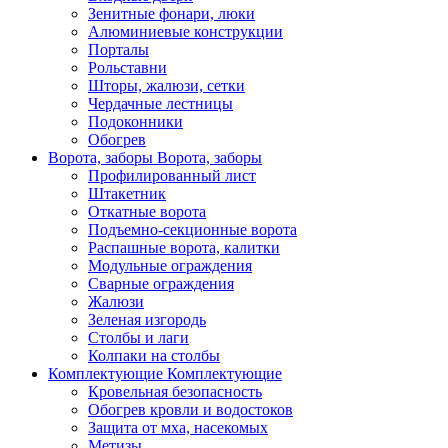
Зенитные фонари, люки
Алюминиевые конструкции
Порталы
Рольставни
Шторы, жалюзи, сетки
Чердачные лестницы
Подоконники
Обогрев
Ворота, заборы
Ворота, заборы
Профилированный лист
Штакетник
Откатные ворота
Подъемно-секционные ворота
Распашные ворота, калитки
Модульные ограждения
Сварные ограждения
Жалюзи
Зеленая изгородь
Столбы и лаги
Колпаки на столбы
Комплектующие
Комплектующие
Кровельная безопасность
Обогрев кровли и водостоков
Защита от мха, насекомых
Метизы