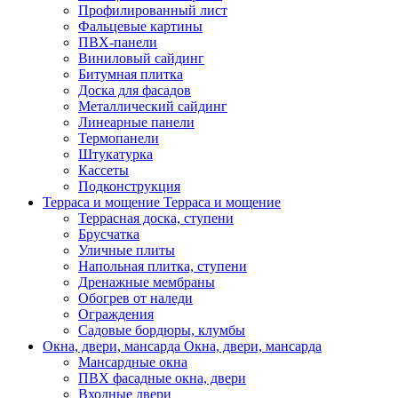
Профилированный лист
Фальцевые картины
ПВХ-панели
Виниловый сайдинг
Битумная плитка
Доска для фасадов
Металлический сайдинг
Линеарные панели
Термопанели
Штукатурка
Кассеты
Подконструкция
Терраса и мощение
Терраса и мощение
Террасная доска, ступени
Брусчатка
Уличные плиты
Напольная плитка, ступени
Дренажные мембраны
Обогрев от наледи
Ограждения
Садовые бордюры, клумбы
Окна, двери, мансарда
Окна, двери, мансарда
Мансардные окна
ПВХ фасадные окна, двери
Входные двери