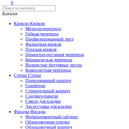
0
Каталог
Кровли
Кровли
Металлочерепица
Гибкая черепица
Профилированный лист
Фальцевая кровля
Плоская кровля
Цементно-песчаная черепица
Керамическая черепица
Волнистые битумные листы
Композитная черепица
Стены
Стены
Поризованный кирпич
Газобетон
Строительный кирпич
Сэндвич-панели
Смеси для кладки
Аксессуары для кладки
Фасады
Фасады
Фиброцементный сайдинг
Облицовочная плитка
Облицовочный кирпич