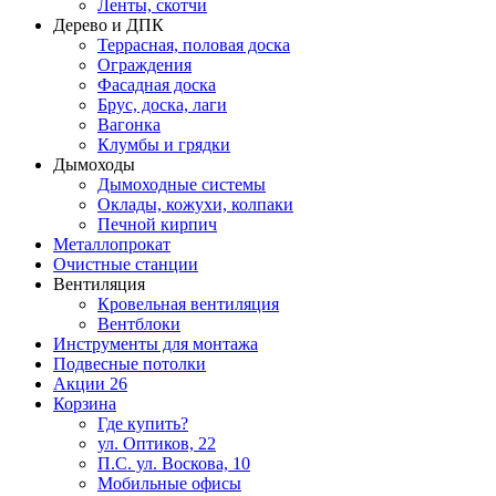
Ленты, скотчи
Дерево и ДПК
Террасная, половая доска
Ограждения
Фасадная доска
Брус, доска, лаги
Вагонка
Клумбы и грядки
Дымоходы
Дымоходные системы
Оклады, кожухи, колпаки
Печной кирпич
Металлопрокат
Очистные станции
Вентиляция
Кровельная вентиляция
Вентблоки
Инструменты для монтажа
Подвесные потолки
Акции
26
Корзина
Где купить?
ул. Оптиков, 22
П.С. ул. Воскова, 10
Мобильные офисы