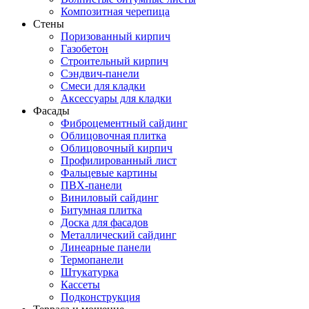
Композитная черепица
Стены
Поризованный кирпич
Газобетон
Строительный кирпич
Сэндвич-панели
Смеси для кладки
Аксессуары для кладки
Фасады
Фиброцементный сайдинг
Облицовочная плитка
Облицовочный кирпич
Профилированный лист
Фальцевые картины
ПВХ-панели
Виниловый сайдинг
Битумная плитка
Доска для фасадов
Металлический сайдинг
Линеарные панели
Термопанели
Штукатурка
Кассеты
Подконструкция