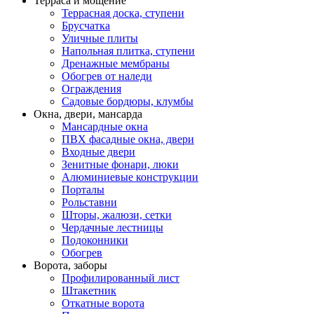
Терраса и мощение
Террасная доска, ступени
Брусчатка
Уличные плиты
Напольная плитка, ступени
Дренажные мембраны
Обогрев от наледи
Ограждения
Садовые бордюры, клумбы
Окна, двери, мансарда
Мансардные окна
ПВХ фасадные окна, двери
Входные двери
Зенитные фонари, люки
Алюминиевые конструкции
Порталы
Рольставни
Шторы, жалюзи, сетки
Чердачные лестницы
Подоконники
Обогрев
Ворота, заборы
Профилированный лист
Штакетник
Откатные ворота