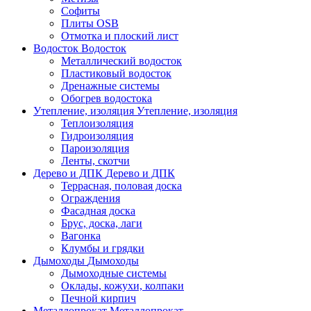
Софиты
Плиты OSB
Отмотка и плоский лист
Водосток
Водосток
Металлический водосток
Пластиковый водосток
Дренажные системы
Обогрев водостока
Утепление, изоляция
Утепление, изоляция
Теплоизоляция
Гидроизоляция
Пароизоляция
Ленты, скотчи
Дерево и ДПК
Дерево и ДПК
Террасная, половая доска
Ограждения
Фасадная доска
Брус, доска, лаги
Вагонка
Клумбы и грядки
Дымоходы
Дымоходы
Дымоходные системы
Оклады, кожухи, колпаки
Печной кирпич
Металлопрокат
Металлопрокат