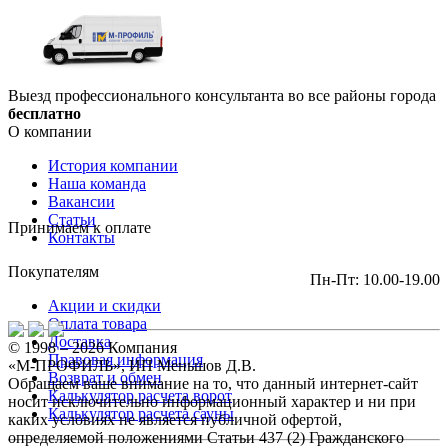
Выезд профессионального консультанта во все районы города
бесплатно
О компании
История компании
Наша команда
Вакансии
Статьи
Принимаем к оплате
Контакты
Покупателям
Пн-Пт: 10.00-19.00
Акции и скидки
Оплата товара
Доставка
© 1998 – 2026 Компания
Правовая информация
«М-ПРОФИЛЬ», ИП Меньшов Д.В.
Возврат и обмен
Обращаем ваше внимание на то, что данный интернет-сайт
Калькулятор расчета ворот
носит исключительно информационный характер и ни при
Калькулятор расчета сауны
каких условиях не является публичной офертой,
определяемой положениями Статьи 437 (2) Гражданского