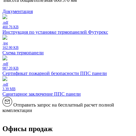
Высота общая/полезная
600/570 мм
Документация
.pdf
460.76 KB
Инструкция по установке термопанелей Футурекс
.jpg
162.90 KB
Схема термопанели
.pdf
987.20 KB
Сертификат пожарной безопасности ППС панели
.pdf
3.39 MB
Санитарное заключение ППС панели
Отправить запрос на бесплатный расчет полной
комплектации
Офисы продаж