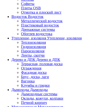
Софиты
Плиты OSB
Отмотка и плоский лист
Водосток
Водосток
Металлический водосток
Пластиковый водосток
Дренажные системы
Обогрев водостока
Утепление, изоляция
Утепление, изоляция
Теплоизоляция
Гидроизоляция
Пароизоляция
Ленты, скотчи
Дерево и ДПК
Дерево и ДПК
Террасная, половая доска
Ограждения
Фасадная доска
Брус, доска, лаги
Вагонка
Клумбы и грядки
Дымоходы
Дымоходы
Дымоходные системы
Оклады, кожухи, колпаки
Печной кирпич
Металлопрокат
Металлопрокат