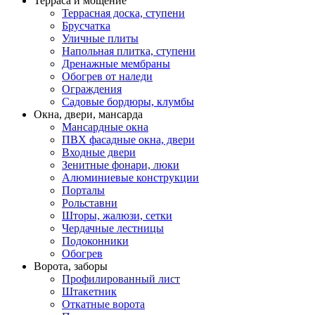
Терраса и мощение
Террасная доска, ступени
Брусчатка
Уличные плиты
Напольная плитка, ступени
Дренажные мембраны
Обогрев от наледи
Ограждения
Садовые бордюры, клумбы
Окна, двери, мансарда
Мансардные окна
ПВХ фасадные окна, двери
Входные двери
Зенитные фонари, люки
Алюминиевые конструкции
Порталы
Рольставни
Шторы, жалюзи, сетки
Чердачные лестницы
Подоконники
Обогрев
Ворота, заборы
Профилированный лист
Штакетник
Откатные ворота