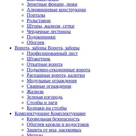
Зенитные фонари, люки
Алюминиевые конструкции
Порталы
Рольставни
Шторы, жалюзи, сетки
Чердачные лестницы
Подоконники
Обогрев
Ворота, заборы
Ворота, заборы
Профилированный лист
Штакетник
Откатные ворота
Подъемно-секционные ворота
Распашные ворота, калитки
Модульные ограждения
Сварные ограждения
Жалюзи
Зеленая изгородь
Столбы и лаги
Колпаки на столбы
Комплектующие
Комплектующие
Кровельная безопасность
Обогрев кровли и водостоков
Защита от мха, насекомых
Метизы