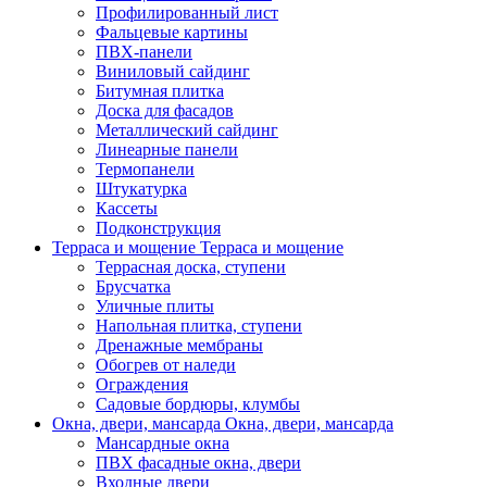
Профилированный лист
Фальцевые картины
ПВХ-панели
Виниловый сайдинг
Битумная плитка
Доска для фасадов
Металлический сайдинг
Линеарные панели
Термопанели
Штукатурка
Кассеты
Подконструкция
Терраса и мощение
Терраса и мощение
Террасная доска, ступени
Брусчатка
Уличные плиты
Напольная плитка, ступени
Дренажные мембраны
Обогрев от наледи
Ограждения
Садовые бордюры, клумбы
Окна, двери, мансарда
Окна, двери, мансарда
Мансардные окна
ПВХ фасадные окна, двери
Входные двери