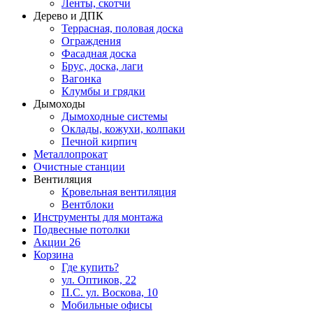
Ленты, скотчи
Дерево и ДПК
Террасная, половая доска
Ограждения
Фасадная доска
Брус, доска, лаги
Вагонка
Клумбы и грядки
Дымоходы
Дымоходные системы
Оклады, кожухи, колпаки
Печной кирпич
Металлопрокат
Очистные станции
Вентиляция
Кровельная вентиляция
Вентблоки
Инструменты для монтажа
Подвесные потолки
Акции
26
Корзина
Где купить?
ул. Оптиков, 22
П.С. ул. Воскова, 10
Мобильные офисы