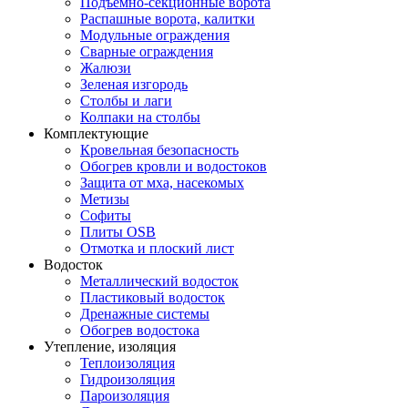
Подъемно-секционные ворота
Распашные ворота, калитки
Модульные ограждения
Сварные ограждения
Жалюзи
Зеленая изгородь
Столбы и лаги
Колпаки на столбы
Комплектующие
Кровельная безопасность
Обогрев кровли и водостоков
Защита от мха, насекомых
Метизы
Софиты
Плиты OSB
Отмотка и плоский лист
Водосток
Металлический водосток
Пластиковый водосток
Дренажные системы
Обогрев водостока
Утепление, изоляция
Теплоизоляция
Гидроизоляция
Пароизоляция