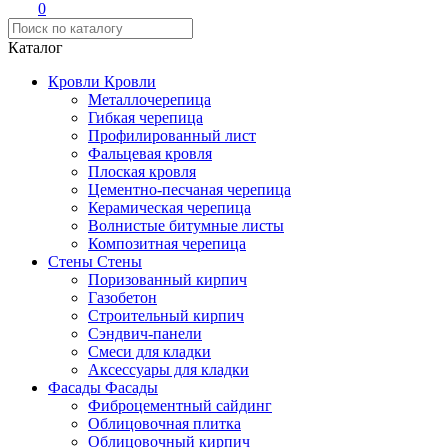
0
Каталог
Кровли
Кровли
Металлочерепица
Гибкая черепица
Профилированный лист
Фальцевая кровля
Плоская кровля
Цементно-песчаная черепица
Керамическая черепица
Волнистые битумные листы
Композитная черепица
Стены
Стены
Поризованный кирпич
Газобетон
Строительный кирпич
Сэндвич-панели
Смеси для кладки
Аксессуары для кладки
Фасады
Фасады
Фиброцементный сайдинг
Облицовочная плитка
Облицовочный кирпич