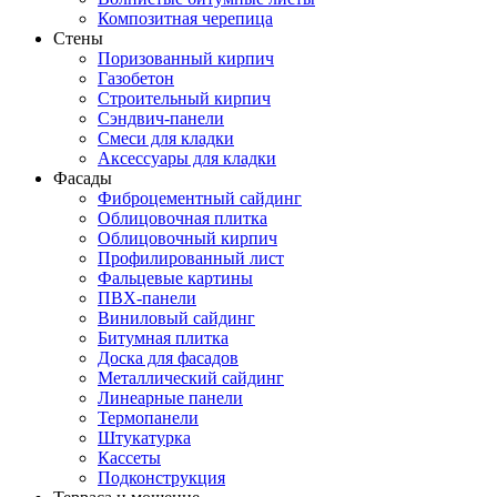
Композитная черепица
Стены
Поризованный кирпич
Газобетон
Строительный кирпич
Сэндвич-панели
Смеси для кладки
Аксессуары для кладки
Фасады
Фиброцементный сайдинг
Облицовочная плитка
Облицовочный кирпич
Профилированный лист
Фальцевые картины
ПВХ-панели
Виниловый сайдинг
Битумная плитка
Доска для фасадов
Металлический сайдинг
Линеарные панели
Термопанели
Штукатурка
Кассеты
Подконструкция