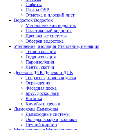
Софиты
Плиты OSB
Отмотка и плоский лист
Водосток
Водосток
Металлический водосток
Пластиковый водосток
Дренажные системы
Обогрев водостока
Утепление, изоляция
Утепление, изоляция
Теплоизоляция
Гидроизоляция
Пароизоляция
Ленты, скотчи
Дерево и ДПК
Дерево и ДПК
Террасная, половая доска
Ограждения
Фасадная доска
Брус, доска, лаги
Вагонка
Клумбы и грядки
Дымоходы
Дымоходы
Дымоходные системы
Оклады, кожухи, колпаки
Печной кирпич
Металлопрокат
Металлопрокат