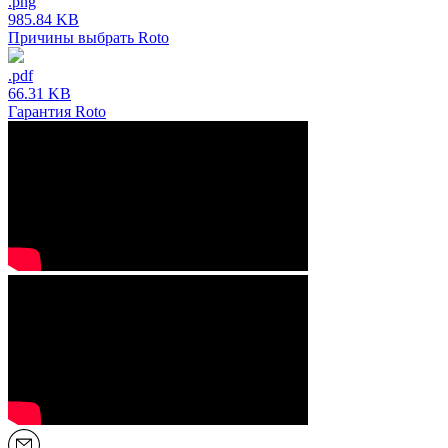
.png
985.84 KB
Причины выбрать Roto
.pdf
66.31 KB
Гарантия Roto