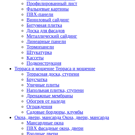
Профилированный лист
Фальцевые картины
ПВХ-панели
Виниловый сайдинг
Битумная плитка
Доска для фасадов
Металлический сайдинг
Линеарные панели
Термопанели
Штукатурка
Кассеты
Подконструкция
Терраса и мощение
Терраса и мощение
Террасная доска, ступени
Брусчатка
Уличные плиты
Напольная плитка, ступени
Дренажные мембраны
Обогрев от наледи
Ограждения
Садовые бордюры, клумбы
Окна, двери, мансарда
Окна, двери, мансарда
Мансардные окна
ПВХ фасадные окна, двери
Входные двери