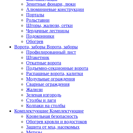
Зенитные фонари, люки
Алюминиевые конструкции
Порталы
Рольставни
Шторы, жалюзи, сетки
Чердачные лестницы
Подоконники
Обогрев
Ворота, заборы
Ворота, заборы
Профилированный лист
Штакетник
Откатные ворота
Подъемно-секционные ворота
Распашные ворота, калитки
Модульные ограждения
Сварные ограждения
Жалюзи
Зеленая изгородь
Столбы и лаги
Колпаки на столбы
Комплектующие
Комплектующие
Кровельная безопасность
Обогрев кровли и водостоков
Защита от мха, насекомых
Метизы