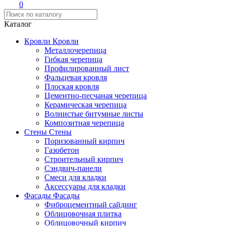
0
Каталог
Кровли
Кровли
Металлочерепица
Гибкая черепица
Профилированный лист
Фальцевая кровля
Плоская кровля
Цементно-песчаная черепица
Керамическая черепица
Волнистые битумные листы
Композитная черепица
Стены
Стены
Поризованный кирпич
Газобетон
Строительный кирпич
Сэндвич-панели
Смеси для кладки
Аксессуары для кладки
Фасады
Фасады
Фиброцементный сайдинг
Облицовочная плитка
Облицовочный кирпич