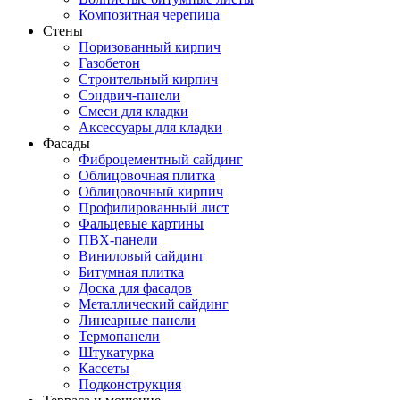
Композитная черепица
Стены
Поризованный кирпич
Газобетон
Строительный кирпич
Сэндвич-панели
Смеси для кладки
Аксессуары для кладки
Фасады
Фиброцементный сайдинг
Облицовочная плитка
Облицовочный кирпич
Профилированный лист
Фальцевые картины
ПВХ-панели
Виниловый сайдинг
Битумная плитка
Доска для фасадов
Металлический сайдинг
Линеарные панели
Термопанели
Штукатурка
Кассеты
Подконструкция