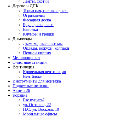
Ленты, скотчи
Дерево и ДПК
Террасная, половая доска
Ограждения
Фасадная доска
Брус, доска, лаги
Вагонка
Клумбы и грядки
Дымоходы
Дымоходные системы
Оклады, кожухи, колпаки
Печной кирпич
Металлопрокат
Очистные станции
Вентиляция
Кровельная вентиляция
Вентблоки
Инструменты для монтажа
Подвесные потолки
Акции
26
Корзина
Где купить?
ул. Оптиков, 22
П.С. ул. Воскова, 10
Мобильные офисы