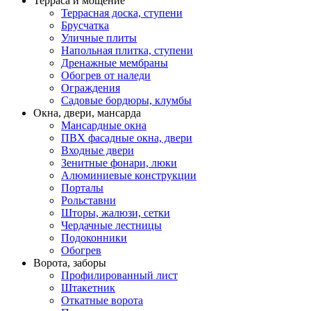
Терраса и мощение
Террасная доска, ступени
Брусчатка
Уличные плиты
Напольная плитка, ступени
Дренажные мембраны
Обогрев от наледи
Ограждения
Садовые бордюры, клумбы
Окна, двери, мансарда
Мансардные окна
ПВХ фасадные окна, двери
Входные двери
Зенитные фонари, люки
Алюминиевые конструкции
Порталы
Рольставни
Шторы, жалюзи, сетки
Чердачные лестницы
Подоконники
Обогрев
Ворота, заборы
Профилированный лист
Штакетник
Откатные ворота