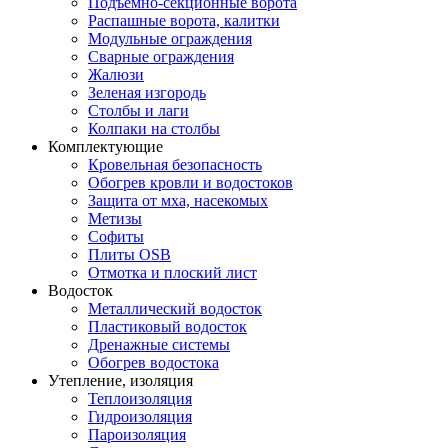
Подъемно-секционные ворота
Распашные ворота, калитки
Модульные ограждения
Сварные ограждения
Жалюзи
Зеленая изгородь
Столбы и лаги
Колпаки на столбы
Комплектующие
Кровельная безопасность
Обогрев кровли и водостоков
Защита от мха, насекомых
Метизы
Софиты
Плиты OSB
Отмотка и плоский лист
Водосток
Металлический водосток
Пластиковый водосток
Дренажные системы
Обогрев водостока
Утепление, изоляция
Теплоизоляция
Гидроизоляция
Пароизоляция