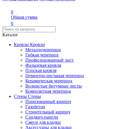
0
Общая сумма
0
Каталог
Кровли
Кровли
Металлочерепица
Гибкая черепица
Профилированный лист
Фальцевая кровля
Плоская кровля
Цементно-песчаная черепица
Керамическая черепица
Волнистые битумные листы
Композитная черепица
Стены
Стены
Поризованный кирпич
Газобетон
Строительный кирпич
Сэндвич-панели
Смеси для кладки
Аксессуары для кладки