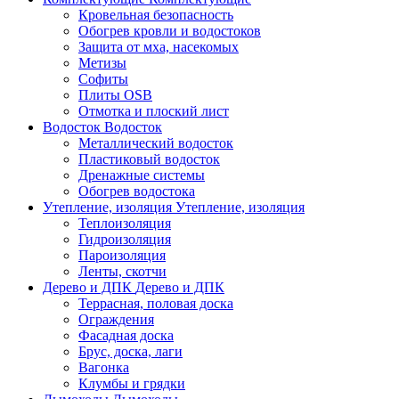
Кровельная безопасность
Обогрев кровли и водостоков
Защита от мха, насекомых
Метизы
Софиты
Плиты OSB
Отмотка и плоский лист
Водосток
Водосток
Металлический водосток
Пластиковый водосток
Дренажные системы
Обогрев водостока
Утепление, изоляция
Утепление, изоляция
Теплоизоляция
Гидроизоляция
Пароизоляция
Ленты, скотчи
Дерево и ДПК
Дерево и ДПК
Террасная, половая доска
Ограждения
Фасадная доска
Брус, доска, лаги
Вагонка
Клумбы и грядки