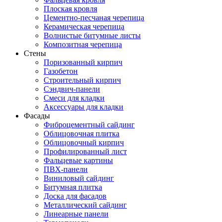
Плоская кровля
Цементно-песчаная черепица
Керамическая черепица
Волнистые битумные листы
Композитная черепица
Стены
Поризованный кирпич
Газобетон
Строительный кирпич
Сэндвич-панели
Смеси для кладки
Аксессуары для кладки
Фасады
Фиброцементный сайдинг
Облицовочная плитка
Облицовочный кирпич
Профилированный лист
Фальцевые картины
ПВХ-панели
Виниловый сайдинг
Битумная плитка
Доска для фасадов
Металлический сайдинг
Линеарные панели