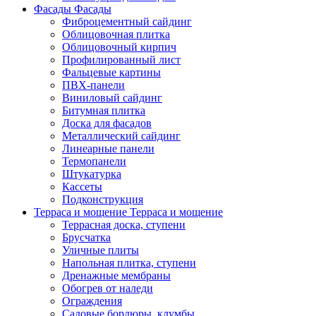
Фасады
Фасады
Фиброцементный сайдинг
Облицовочная плитка
Облицовочный кирпич
Профилированный лист
Фальцевые картины
ПВХ-панели
Виниловый сайдинг
Битумная плитка
Доска для фасадов
Металлический сайдинг
Линеарные панели
Термопанели
Штукатурка
Кассеты
Подконструкция
Терраса и мощение
Терраса и мощение
Террасная доска, ступени
Брусчатка
Уличные плиты
Напольная плитка, ступени
Дренажные мембраны
Обогрев от наледи
Ограждения
Садовые бордюры, клумбы