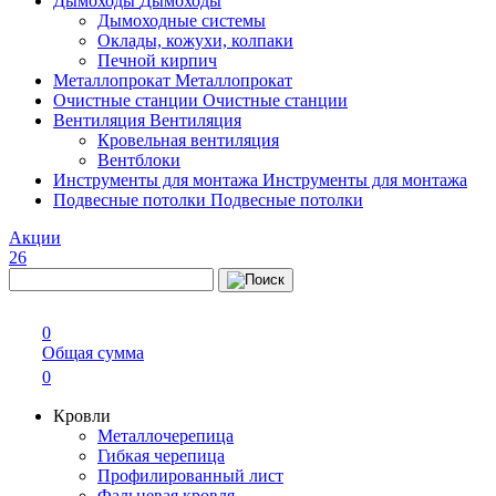
Дымоходы
Дымоходы
Дымоходные системы
Оклады, кожухи, колпаки
Печной кирпич
Металлопрокат
Металлопрокат
Очистные станции
Очистные станции
Вентиляция
Вентиляция
Кровельная вентиляция
Вентблоки
Инструменты для монтажа
Инструменты для монтажа
Подвесные потолки
Подвесные потолки
Акции
26
0
Общая сумма
0
Кровли
Металлочерепица
Гибкая черепица
Профилированный лист
Фальцевая кровля