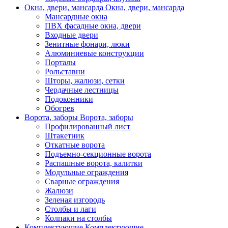
Окна, двери, мансарда
Окна, двери, мансарда
Мансардные окна
ПВХ фасадные окна, двери
Входные двери
Зенитные фонари, люки
Алюминиевые конструкции
Порталы
Рольставни
Шторы, жалюзи, сетки
Чердачные лестницы
Подоконники
Обогрев
Ворота, заборы
Ворота, заборы
Профилированный лист
Штакетник
Откатные ворота
Подъемно-секционные ворота
Распашные ворота, калитки
Модульные ограждения
Сварные ограждения
Жалюзи
Зеленая изгородь
Столбы и лаги
Колпаки на столбы
Комплектующие
Комплектующие