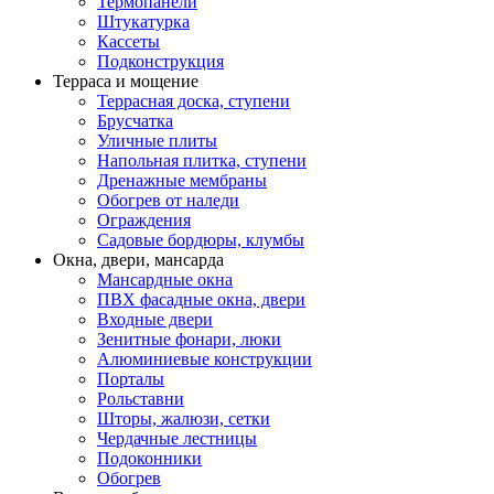
Термопанели
Штукатурка
Кассеты
Подконструкция
Терраса и мощение
Террасная доска, ступени
Брусчатка
Уличные плиты
Напольная плитка, ступени
Дренажные мембраны
Обогрев от наледи
Ограждения
Садовые бордюры, клумбы
Окна, двери, мансарда
Мансардные окна
ПВХ фасадные окна, двери
Входные двери
Зенитные фонари, люки
Алюминиевые конструкции
Порталы
Рольставни
Шторы, жалюзи, сетки
Чердачные лестницы
Подоконники
Обогрев