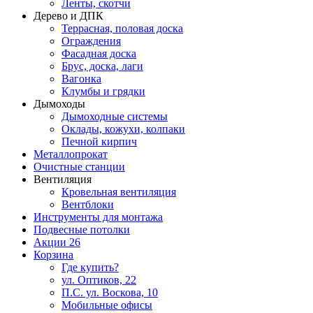
Ленты, скотчи
Дерево и ДПК
Террасная, половая доска
Ограждения
Фасадная доска
Брус, доска, лаги
Вагонка
Клумбы и грядки
Дымоходы
Дымоходные системы
Оклады, кожухи, колпаки
Печной кирпич
Металлопрокат
Очистные станции
Вентиляция
Кровельная вентиляция
Вентблоки
Инструменты для монтажа
Подвесные потолки
Акции
26
Корзина
Где купить?
ул. Оптиков, 22
П.С. ул. Воскова, 10
Мобильные офисы