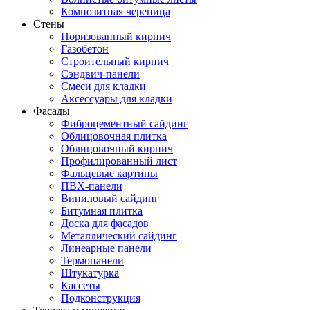
Композитная черепица
Стены
Поризованный кирпич
Газобетон
Строительный кирпич
Сэндвич-панели
Смеси для кладки
Аксессуары для кладки
Фасады
Фиброцементный сайдинг
Облицовочная плитка
Облицовочный кирпич
Профилированный лист
Фальцевые картины
ПВХ-панели
Виниловый сайдинг
Битумная плитка
Доска для фасадов
Металлический сайдинг
Линеарные панели
Термопанели
Штукатурка
Кассеты
Подконструкция