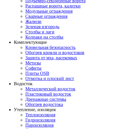
Подъемно-секционные ворота
Распашные ворота, калитки
Модульные ограждения
Сварные ограждения
Жалюзи
Зеленая изгородь
Столбы и лаги
Колпаки на столбы
Комплектующие
Кровельная безопасность
Обогрев кровли и водостоков
Защита от мха, насекомых
Метизы
Софиты
Плиты OSB
Отмотка и плоский лист
Водосток
Металлический водосток
Пластиковый водосток
Дренажные системы
Обогрев водостока
Утепление, изоляция
Теплоизоляция
Гидроизоляция
Пароизоляция