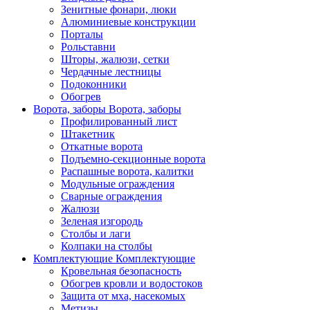
Зенитные фонари, люки
Алюминиевые конструкции
Порталы
Рольставни
Шторы, жалюзи, сетки
Чердачные лестницы
Подоконники
Обогрев
Ворота, заборы
Ворота, заборы
Профилированный лист
Штакетник
Откатные ворота
Подъемно-секционные ворота
Распашные ворота, калитки
Модульные ограждения
Сварные ограждения
Жалюзи
Зеленая изгородь
Столбы и лаги
Колпаки на столбы
Комплектующие
Комплектующие
Кровельная безопасность
Обогрев кровли и водостоков
Защита от мха, насекомых
Метизы