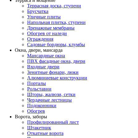
Терраса и мощение
Террасная доска, ступени
Брусчатка
Уличные плиты
Напольная плитка, ступени
Дренажные мембраны
Обогрев от наледи
Ограждения
Садовые бордюры, клумбы
Окна, двери, мансарда
Мансардные окна
ПВХ фасадные окна, двери
Входные двери
Зенитные фонари, люки
Алюминиевые конструкции
Порталы
Рольставни
Шторы, жалюзи, сетки
Чердачные лестницы
Подоконники
Обогрев
Ворота, заборы
Профилированный лист
Штакетник
Откатные ворота