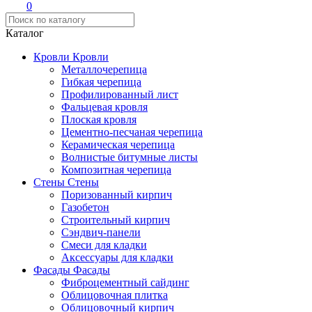
0
Каталог
Кровли
Кровли
Металлочерепица
Гибкая черепица
Профилированный лист
Фальцевая кровля
Плоская кровля
Цементно-песчаная черепица
Керамическая черепица
Волнистые битумные листы
Композитная черепица
Стены
Стены
Поризованный кирпич
Газобетон
Строительный кирпич
Сэндвич-панели
Смеси для кладки
Аксессуары для кладки
Фасады
Фасады
Фиброцементный сайдинг
Облицовочная плитка
Облицовочный кирпич