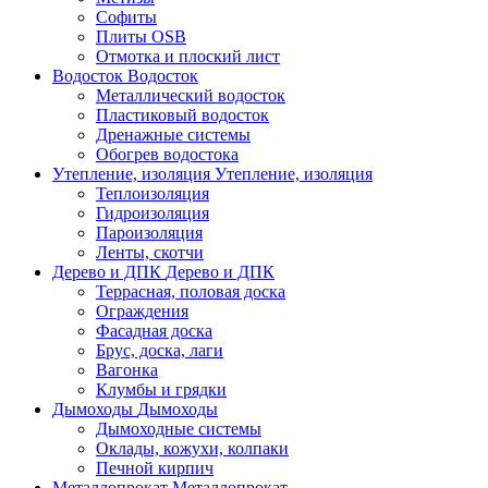
Софиты
Плиты OSB
Отмотка и плоский лист
Водосток
Водосток
Металлический водосток
Пластиковый водосток
Дренажные системы
Обогрев водостока
Утепление, изоляция
Утепление, изоляция
Теплоизоляция
Гидроизоляция
Пароизоляция
Ленты, скотчи
Дерево и ДПК
Дерево и ДПК
Террасная, половая доска
Ограждения
Фасадная доска
Брус, доска, лаги
Вагонка
Клумбы и грядки
Дымоходы
Дымоходы
Дымоходные системы
Оклады, кожухи, колпаки
Печной кирпич
Металлопрокат
Металлопрокат