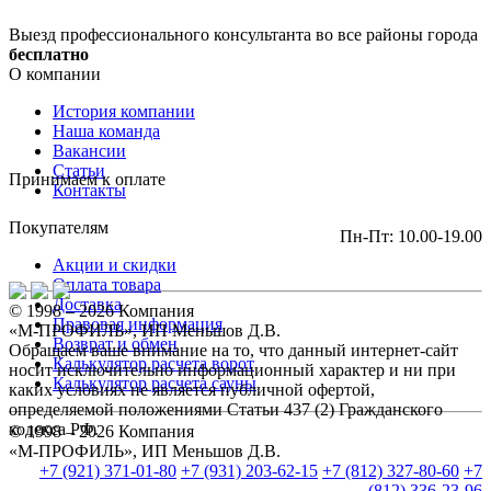
Выезд профессионального консультанта во все районы города
бесплатно
О компании
История компании
Наша команда
Вакансии
Статьи
Принимаем к оплате
Контакты
Покупателям
Пн-Пт: 10.00-19.00
Акции и скидки
Оплата товара
Доставка
© 1998 – 2026 Компания
Правовая информация
«М-ПРОФИЛЬ», ИП Меньшов Д.В.
Возврат и обмен
Обращаем ваше внимание на то, что данный интернет-сайт
Калькулятор расчета ворот
носит исключительно информационный характер и ни при
Калькулятор расчета сауны
каких условиях не является публичной офертой,
определяемой положениями Статьи 437 (2) Гражданского
кодекса РФ.
© 1998 – 2026 Компания
«М-ПРОФИЛЬ», ИП Меньшов Д.В.
+7 (921) 371-01-80
+7 (931) 203-62-15
+7 (812) 327-80-60
+7
(812) 336-23-96