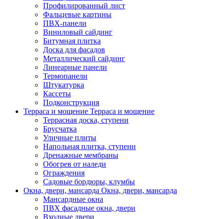
Профилированный лист
Фальцевые картины
ПВХ-панели
Виниловый сайдинг
Битумная плитка
Доска для фасадов
Металлический сайдинг
Линеарные панели
Термопанели
Штукатурка
Кассеты
Подконструкция
Терраса и мощение
Терраса и мощение
Террасная доска, ступени
Брусчатка
Уличные плиты
Напольная плитка, ступени
Дренажные мембраны
Обогрев от наледи
Ограждения
Садовые бордюры, клумбы
Окна, двери, мансарда
Окна, двери, мансарда
Мансардные окна
ПВХ фасадные окна, двери
Входные двери