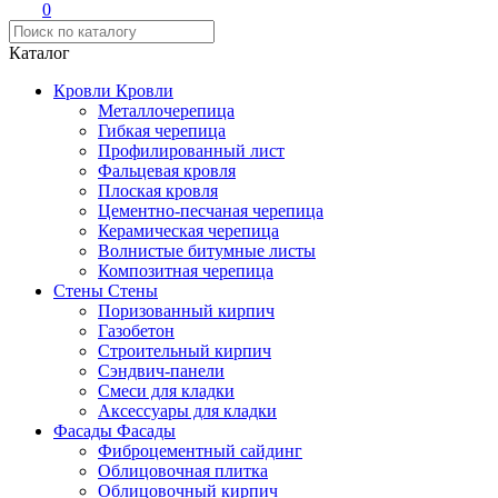
0
Каталог
Кровли
Кровли
Металлочерепица
Гибкая черепица
Профилированный лист
Фальцевая кровля
Плоская кровля
Цементно-песчаная черепица
Керамическая черепица
Волнистые битумные листы
Композитная черепица
Стены
Стены
Поризованный кирпич
Газобетон
Строительный кирпич
Сэндвич-панели
Смеси для кладки
Аксессуары для кладки
Фасады
Фасады
Фиброцементный сайдинг
Облицовочная плитка
Облицовочный кирпич