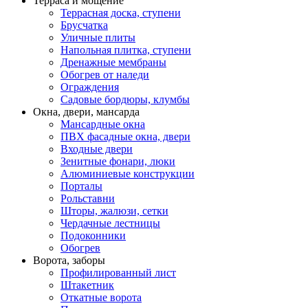
Терраса и мощение
Террасная доска, ступени
Брусчатка
Уличные плиты
Напольная плитка, ступени
Дренажные мембраны
Обогрев от наледи
Ограждения
Садовые бордюры, клумбы
Окна, двери, мансарда
Мансардные окна
ПВХ фасадные окна, двери
Входные двери
Зенитные фонари, люки
Алюминиевые конструкции
Порталы
Рольставни
Шторы, жалюзи, сетки
Чердачные лестницы
Подоконники
Обогрев
Ворота, заборы
Профилированный лист
Штакетник
Откатные ворота