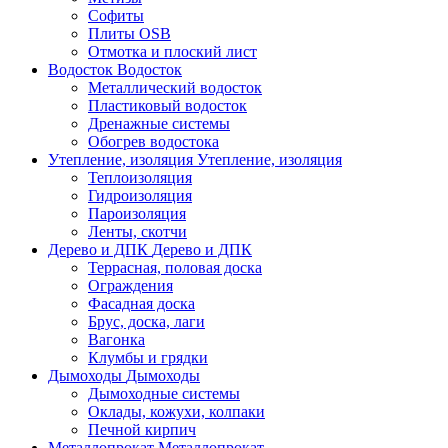
Софиты
Плиты OSB
Отмотка и плоский лист
Водосток
Водосток
Металлический водосток
Пластиковый водосток
Дренажные системы
Обогрев водостока
Утепление, изоляция
Утепление, изоляция
Теплоизоляция
Гидроизоляция
Пароизоляция
Ленты, скотчи
Дерево и ДПК
Дерево и ДПК
Террасная, половая доска
Ограждения
Фасадная доска
Брус, доска, лаги
Вагонка
Клумбы и грядки
Дымоходы
Дымоходы
Дымоходные системы
Оклады, кожухи, колпаки
Печной кирпич
Металлопрокат
Металлопрокат