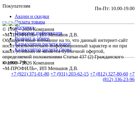
Покупателям
Пн-Пт: 10.00-19.00
Акции и скидки
Оплата товара
Доставка
© 1998 – 2026 Компания
Правовая информация
«М-ПРОФИЛЬ», ИП Меньшов Д.В.
Возврат и обмен
Обращаем ваше внимание на то, что данный интернет-сайт
Калькулятор расчета ворот
носит исключительно информационный характер и ни при
Калькулятор расчета сауны
каких условиях не является публичной офертой,
определяемой положениями Статьи 437 (2) Гражданского
кодекса РФ.
© 1998 – 2026 Компания
«М-ПРОФИЛЬ», ИП Меньшов Д.В.
+7 (921) 371-01-80
+7 (931) 203-62-15
+7 (812) 327-80-60
+7
(812) 336-23-96