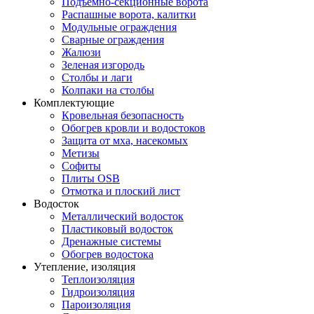
Подъемно-секционные ворота
Распашные ворота, калитки
Модульные ограждения
Сварные ограждения
Жалюзи
Зеленая изгородь
Столбы и лаги
Колпаки на столбы
Комплектующие
Кровельная безопасность
Обогрев кровли и водостоков
Защита от мха, насекомых
Метизы
Софиты
Плиты OSB
Отмотка и плоский лист
Водосток
Металлический водосток
Пластиковый водосток
Дренажные системы
Обогрев водостока
Утепление, изоляция
Теплоизоляция
Гидроизоляция
Пароизоляция