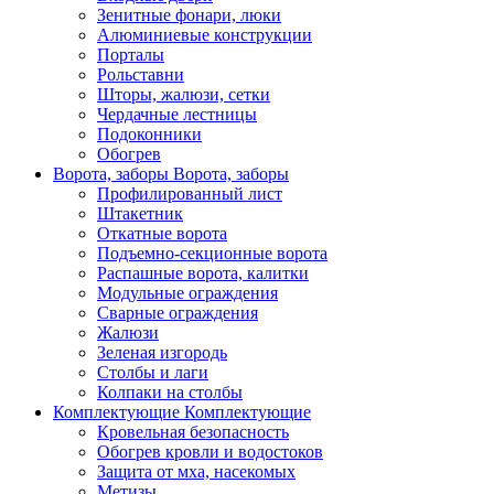
Зенитные фонари, люки
Алюминиевые конструкции
Порталы
Рольставни
Шторы, жалюзи, сетки
Чердачные лестницы
Подоконники
Обогрев
Ворота, заборы
Ворота, заборы
Профилированный лист
Штакетник
Откатные ворота
Подъемно-секционные ворота
Распашные ворота, калитки
Модульные ограждения
Сварные ограждения
Жалюзи
Зеленая изгородь
Столбы и лаги
Колпаки на столбы
Комплектующие
Комплектующие
Кровельная безопасность
Обогрев кровли и водостоков
Защита от мха, насекомых
Метизы