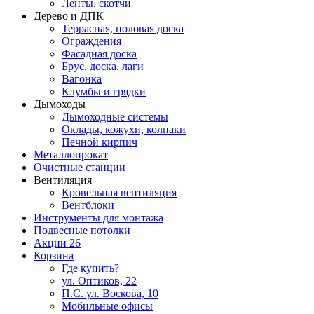
Ленты, скотчи
Дерево и ДПК
Террасная, половая доска
Ограждения
Фасадная доска
Брус, доска, лаги
Вагонка
Клумбы и грядки
Дымоходы
Дымоходные системы
Оклады, кожухи, колпаки
Печной кирпич
Металлопрокат
Очистные станции
Вентиляция
Кровельная вентиляция
Вентблоки
Инструменты для монтажа
Подвесные потолки
Акции
26
Корзина
Где купить?
ул. Оптиков, 22
П.С. ул. Воскова, 10
Мобильные офисы