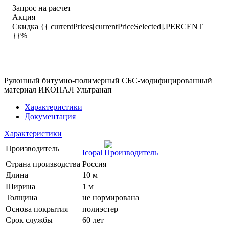
Запрос на расчет
Акция
Скидка {{ currentPrices[currentPriceSelected].PERCENT
}}%
Рулонный битумно-полимерный СБС-модифицированный
материал ИКОПАЛ Ультранап
Характеристики
Документация
Характеристики
Производитель
Icopal
Страна производства
Россия
Длина
10 м
Ширина
1 м
Толщина
не нормирована
Основа покрытия
полиэстер
Срок службы
60 лет