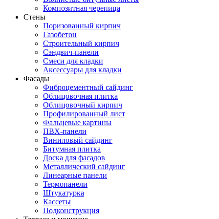
Композитная черепица
Стены
Поризованный кирпич
Газобетон
Строительный кирпич
Сэндвич-панели
Смеси для кладки
Аксессуары для кладки
Фасады
Фиброцементный сайдинг
Облицовочная плитка
Облицовочный кирпич
Профилированный лист
Фальцевые картины
ПВХ-панели
Виниловый сайдинг
Битумная плитка
Доска для фасадов
Металлический сайдинг
Линеарные панели
Термопанели
Штукатурка
Кассеты
Подконструкция