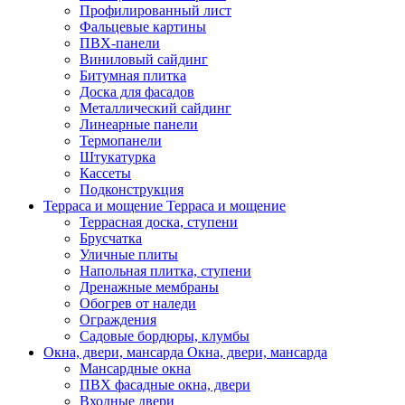
Профилированный лист
Фальцевые картины
ПВХ-панели
Виниловый сайдинг
Битумная плитка
Доска для фасадов
Металлический сайдинг
Линеарные панели
Термопанели
Штукатурка
Кассеты
Подконструкция
Терраса и мощение
Терраса и мощение
Террасная доска, ступени
Брусчатка
Уличные плиты
Напольная плитка, ступени
Дренажные мембраны
Обогрев от наледи
Ограждения
Садовые бордюры, клумбы
Окна, двери, мансарда
Окна, двери, мансарда
Мансардные окна
ПВХ фасадные окна, двери
Входные двери