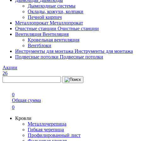
Дымоходы
Дымоходы
Дымоходные системы
Оклады, кожухи, колпаки
Печной кирпич
Металлопрокат
Металлопрокат
Очистные станции
Очистные станции
Вентиляция
Вентиляция
Кровельная вентиляция
Вентблоки
Инструменты для монтажа
Инструменты для монтажа
Подвесные потолки
Подвесные потолки
Акции
26
0
Общая сумма
0
Кровли
Металлочерепица
Гибкая черепица
Профилированный лист
Фальцевая кровля