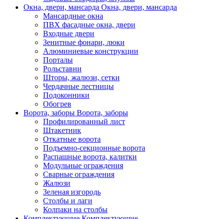
Окна, двери, мансарда
Окна, двери, мансарда
Мансардные окна
ПВХ фасадные окна, двери
Входные двери
Зенитные фонари, люки
Алюминиевые конструкции
Порталы
Рольставни
Шторы, жалюзи, сетки
Чердачные лестницы
Подоконники
Обогрев
Ворота, заборы
Ворота, заборы
Профилированный лист
Штакетник
Откатные ворота
Подъемно-секционные ворота
Распашные ворота, калитки
Модульные ограждения
Сварные ограждения
Жалюзи
Зеленая изгородь
Столбы и лаги
Колпаки на столбы
Комплектующие
Комплектующие