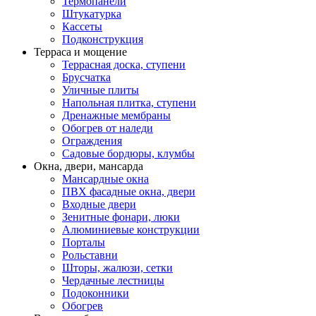
Термопанели
Штукатурка
Кассеты
Подконструкция
Терраса и мощение
Террасная доска, ступени
Брусчатка
Уличные плиты
Напольная плитка, ступени
Дренажные мембраны
Обогрев от наледи
Ограждения
Садовые бордюры, клумбы
Окна, двери, мансарда
Мансардные окна
ПВХ фасадные окна, двери
Входные двери
Зенитные фонари, люки
Алюминиевые конструкции
Порталы
Рольставни
Шторы, жалюзи, сетки
Чердачные лестницы
Подоконники
Обогрев