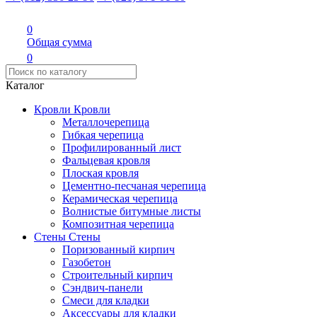
0
Общая сумма
0
Каталог
Кровли
Кровли
Металлочерепица
Гибкая черепица
Профилированный лист
Фальцевая кровля
Плоская кровля
Цементно-песчаная черепица
Керамическая черепица
Волнистые битумные листы
Композитная черепица
Стены
Стены
Поризованный кирпич
Газобетон
Строительный кирпич
Сэндвич-панели
Смеси для кладки
Аксессуары для кладки