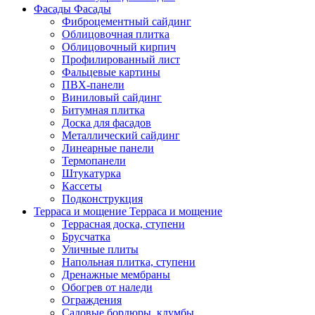
Фасады
Фасады
Фиброцементный сайдинг
Облицовочная плитка
Облицовочный кирпич
Профилированный лист
Фальцевые картины
ПВХ-панели
Виниловый сайдинг
Битумная плитка
Доска для фасадов
Металлический сайдинг
Линеарные панели
Термопанели
Штукатурка
Кассеты
Подконструкция
Терраса и мощение
Терраса и мощение
Террасная доска, ступени
Брусчатка
Уличные плиты
Напольная плитка, ступени
Дренажные мембраны
Обогрев от наледи
Ограждения
Садовые бордюры, клумбы