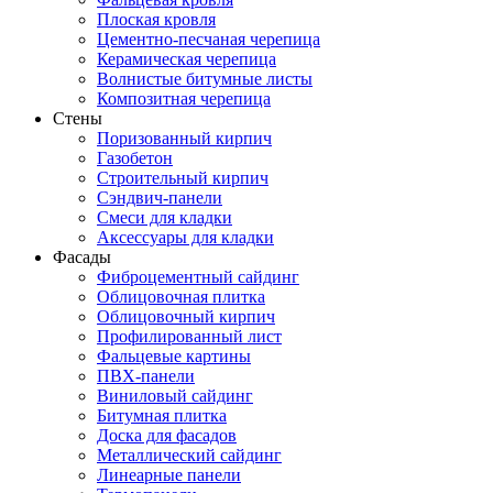
Плоская кровля
Цементно-песчаная черепица
Керамическая черепица
Волнистые битумные листы
Композитная черепица
Стены
Поризованный кирпич
Газобетон
Строительный кирпич
Сэндвич-панели
Смеси для кладки
Аксессуары для кладки
Фасады
Фиброцементный сайдинг
Облицовочная плитка
Облицовочный кирпич
Профилированный лист
Фальцевые картины
ПВХ-панели
Виниловый сайдинг
Битумная плитка
Доска для фасадов
Металлический сайдинг
Линеарные панели