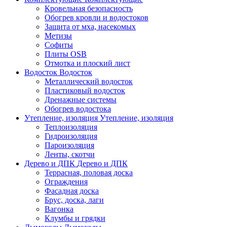
Кровельная безопасность
Обогрев кровли и водостоков
Защита от мха, насекомых
Метизы
Софиты
Плиты OSB
Отмотка и плоский лист
Водосток
Водосток
Металлический водосток
Пластиковый водосток
Дренажные системы
Обогрев водостока
Утепление, изоляция
Утепление, изоляция
Теплоизоляция
Гидроизоляция
Пароизоляция
Ленты, скотчи
Дерево и ДПК
Дерево и ДПК
Террасная, половая доска
Ограждения
Фасадная доска
Брус, доска, лаги
Вагонка
Клумбы и грядки