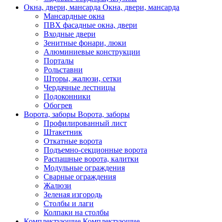
Окна, двери, мансарда
Окна, двери, мансарда
Мансардные окна
ПВХ фасадные окна, двери
Входные двери
Зенитные фонари, люки
Алюминиевые конструкции
Порталы
Рольставни
Шторы, жалюзи, сетки
Чердачные лестницы
Подоконники
Обогрев
Ворота, заборы
Ворота, заборы
Профилированный лист
Штакетник
Откатные ворота
Подъемно-секционные ворота
Распашные ворота, калитки
Модульные ограждения
Сварные ограждения
Жалюзи
Зеленая изгородь
Столбы и лаги
Колпаки на столбы
Комплектующие
Комплектующие