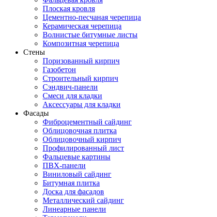
Плоская кровля
Цементно-песчаная черепица
Керамическая черепица
Волнистые битумные листы
Композитная черепица
Стены
Поризованный кирпич
Газобетон
Строительный кирпич
Сэндвич-панели
Смеси для кладки
Аксессуары для кладки
Фасады
Фиброцементный сайдинг
Облицовочная плитка
Облицовочный кирпич
Профилированный лист
Фальцевые картины
ПВХ-панели
Виниловый сайдинг
Битумная плитка
Доска для фасадов
Металлический сайдинг
Линеарные панели