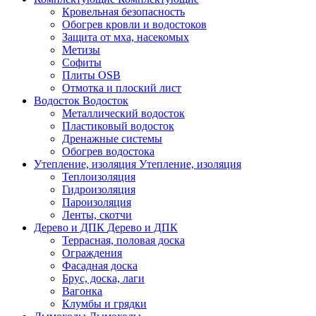
Кровельная безопасность
Обогрев кровли и водостоков
Защита от мха, насекомых
Метизы
Софиты
Плиты OSB
Отмотка и плоский лист
Водосток
Водосток
Металлический водосток
Пластиковый водосток
Дренажные системы
Обогрев водостока
Утепление, изоляция
Утепление, изоляция
Теплоизоляция
Гидроизоляция
Пароизоляция
Ленты, скотчи
Дерево и ДПК
Дерево и ДПК
Террасная, половая доска
Ограждения
Фасадная доска
Брус, доска, лаги
Вагонка
Клумбы и грядки