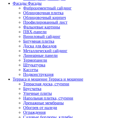
Фасады
Фасады
Фиброцементный сайдинг
Облицовочная плитка
Облицовочный кирпич
Профилированный лист
Фальцевые картины
ПВХ-панели
Виниловый сайдинг
Битумная плитка
Доска для фасадов
Металлический сайдинг
Линеарные панели
Термопанели
Штукатурка
Кассеты
Подконструкция
Терраса и мощение
Терраса и мощение
Террасная доска, ступени
Брусчатка
Уличные плиты
Напольная плитка, ступени
Дренажные мембраны
Обогрев от наледи
Ограждения
Садовые бордюры, клумбы