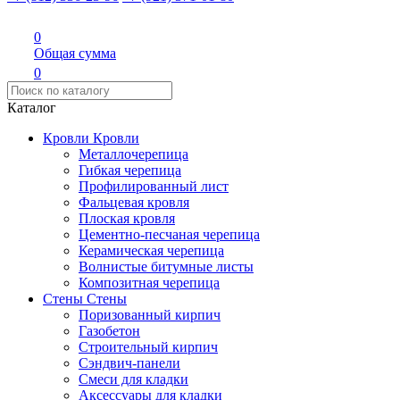
0
Общая сумма
0
Каталог
Кровли
Кровли
Металлочерепица
Гибкая черепица
Профилированный лист
Фальцевая кровля
Плоская кровля
Цементно-песчаная черепица
Керамическая черепица
Волнистые битумные листы
Композитная черепица
Стены
Стены
Поризованный кирпич
Газобетон
Строительный кирпич
Сэндвич-панели
Смеси для кладки
Аксессуары для кладки