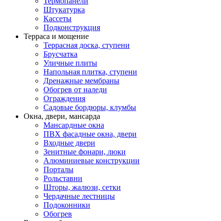
Термопанели
Штукатурка
Кассеты
Подконструкция
Терраса и мощение
Террасная доска, ступени
Брусчатка
Уличные плиты
Напольная плитка, ступени
Дренажные мембраны
Обогрев от наледи
Ограждения
Садовые бордюры, клумбы
Окна, двери, мансарда
Мансардные окна
ПВХ фасадные окна, двери
Входные двери
Зенитные фонари, люки
Алюминиевые конструкции
Порталы
Рольставни
Шторы, жалюзи, сетки
Чердачные лестницы
Подоконники
Обогрев