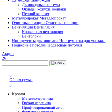
Дымоходы
Дымоходы
Дымоходные системы
Оклады, кожухи, колпаки
Печной кирпич
Металлопрокат
Металлопрокат
Очистные станции
Очистные станции
Вентиляция
Вентиляция
Кровельная вентиляция
Вентблоки
Инструменты для монтажа
Инструменты для монтажа
Подвесные потолки
Подвесные потолки
Акции
26
0
Общая сумма
0
Кровли
Металлочерепица
Гибкая черепица
Профилированный лист
Фальцевая кровля