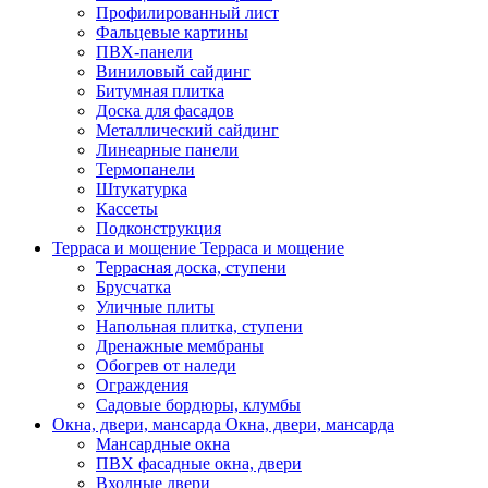
Профилированный лист
Фальцевые картины
ПВХ-панели
Виниловый сайдинг
Битумная плитка
Доска для фасадов
Металлический сайдинг
Линеарные панели
Термопанели
Штукатурка
Кассеты
Подконструкция
Терраса и мощение
Терраса и мощение
Террасная доска, ступени
Брусчатка
Уличные плиты
Напольная плитка, ступени
Дренажные мембраны
Обогрев от наледи
Ограждения
Садовые бордюры, клумбы
Окна, двери, мансарда
Окна, двери, мансарда
Мансардные окна
ПВХ фасадные окна, двери
Входные двери