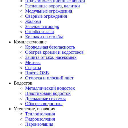
Подъемно-секционные ворота
Распашные ворота, калитки
Модульные ограждения
Сварные ограждения
Жалюзи
Зеленая изгородь
Столбы и лаги
Колпаки на столбы
Комплектующие
Кровельная безопасность
Обогрев кровли и водостоков
Защита от мха, насекомых
Метизы
Софиты
Плиты OSB
Отмотка и плоский лист
Водосток
Металлический водосток
Пластиковый водосток
Дренажные системы
Обогрев водостока
Утепление, изоляция
Теплоизоляция
Гидроизоляция
Пароизоляция