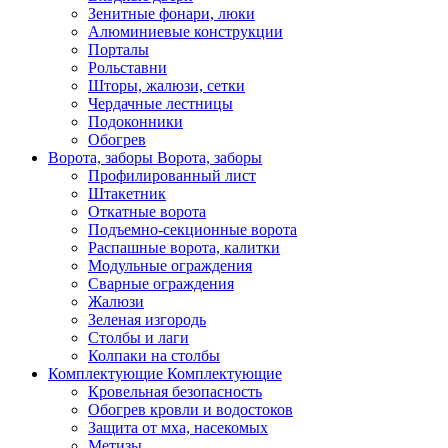
Зенитные фонари, люки
Алюминиевые конструкции
Порталы
Рольставни
Шторы, жалюзи, сетки
Чердачные лестницы
Подоконники
Обогрев
Ворота, заборы
Ворота, заборы
Профилированный лист
Штакетник
Откатные ворота
Подъемно-секционные ворота
Распашные ворота, калитки
Модульные ограждения
Сварные ограждения
Жалюзи
Зеленая изгородь
Столбы и лаги
Колпаки на столбы
Комплектующие
Комплектующие
Кровельная безопасность
Обогрев кровли и водостоков
Защита от мха, насекомых
Метизы