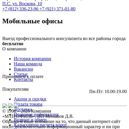
П.С. ул. Воскова, 10
+7 (812) 336-23-96
+7 (921) 371-01-80
Мобильные офисы
Выезд профессионального консультанта во все районы города
бесплатно
О компании
История компании
Наша команда
Вакансии
Статьи
Принимаем к оплате
Контакты
Покупателям
Пн-Пт: 10.00-19.00
Акции и скидки
Оплата товара
Доставка
© 1998 – 2026 Компания
Правовая информация
«М-ПРОФИЛЬ», ИП Меньшов Д.В.
Возврат и обмен
Обращаем ваше внимание на то, что данный интернет-сайт
Калькулятор расчета ворот
носит исключительно информационный характер и ни при