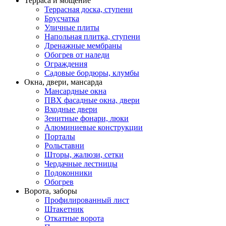
Терраса и мощение
Террасная доска, ступени
Брусчатка
Уличные плиты
Напольная плитка, ступени
Дренажные мембраны
Обогрев от наледи
Ограждения
Садовые бордюры, клумбы
Окна, двери, мансарда
Мансардные окна
ПВХ фасадные окна, двери
Входные двери
Зенитные фонари, люки
Алюминиевые конструкции
Порталы
Рольставни
Шторы, жалюзи, сетки
Чердачные лестницы
Подоконники
Обогрев
Ворота, заборы
Профилированный лист
Штакетник
Откатные ворота