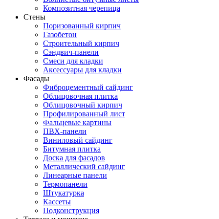
Композитная черепица
Стены
Поризованный кирпич
Газобетон
Строительный кирпич
Сэндвич-панели
Смеси для кладки
Аксессуары для кладки
Фасады
Фиброцементный сайдинг
Облицовочная плитка
Облицовочный кирпич
Профилированный лист
Фальцевые картины
ПВХ-панели
Виниловый сайдинг
Битумная плитка
Доска для фасадов
Металлический сайдинг
Линеарные панели
Термопанели
Штукатурка
Кассеты
Подконструкция