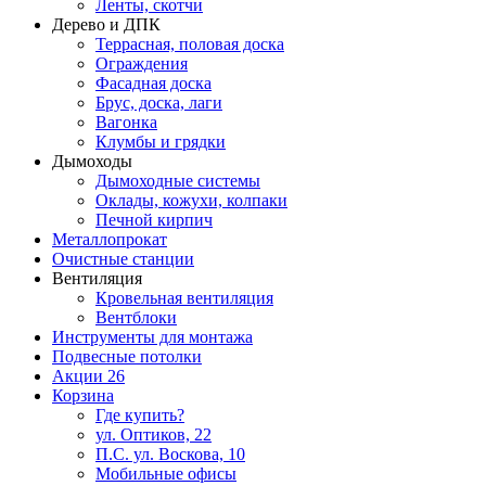
Ленты, скотчи
Дерево и ДПК
Террасная, половая доска
Ограждения
Фасадная доска
Брус, доска, лаги
Вагонка
Клумбы и грядки
Дымоходы
Дымоходные системы
Оклады, кожухи, колпаки
Печной кирпич
Металлопрокат
Очистные станции
Вентиляция
Кровельная вентиляция
Вентблоки
Инструменты для монтажа
Подвесные потолки
Акции
26
Корзина
Где купить?
ул. Оптиков, 22
П.С. ул. Воскова, 10
Мобильные офисы