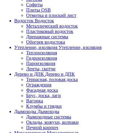
Софиты
Плиты OSB
Отмотка и плоский лист
Водосток
Водосток
Металлический водосток
Пластиковый водосток
Дренажные системы
Обогрев водостока
Утепление, изоляция
Утепление, изоляция
Теплоизоляция
Гидроизоляция
Пароизоляция
Ленты, скотчи
Дерево и ДПК
Дерево и ДПК
Террасная, половая доска
Ограждения
Фасадная доска
Брус, доска, лаги
Вагонка
Клумбы и грядки
Дымоходы
Дымоходы
Дымоходные системы
Оклады, кожухи, колпаки
Печной кирпич
Металлопрокат
Металлопрокат