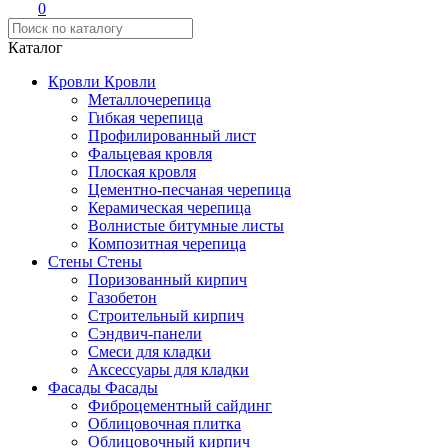
0
Каталог
Кровли
Кровли
Металлочерепица
Гибкая черепица
Профилированный лист
Фальцевая кровля
Плоская кровля
Цементно-песчаная черепица
Керамическая черепица
Волнистые битумные листы
Композитная черепица
Стены
Стены
Поризованный кирпич
Газобетон
Строительный кирпич
Сэндвич-панели
Смеси для кладки
Аксессуары для кладки
Фасады
Фасады
Фиброцементный сайдинг
Облицовочная плитка
Облицовочный кирпич