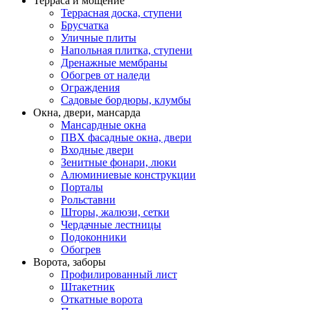
Терраса и мощение
Террасная доска, ступени
Брусчатка
Уличные плиты
Напольная плитка, ступени
Дренажные мембраны
Обогрев от наледи
Ограждения
Садовые бордюры, клумбы
Окна, двери, мансарда
Мансардные окна
ПВХ фасадные окна, двери
Входные двери
Зенитные фонари, люки
Алюминиевые конструкции
Порталы
Рольставни
Шторы, жалюзи, сетки
Чердачные лестницы
Подоконники
Обогрев
Ворота, заборы
Профилированный лист
Штакетник
Откатные ворота