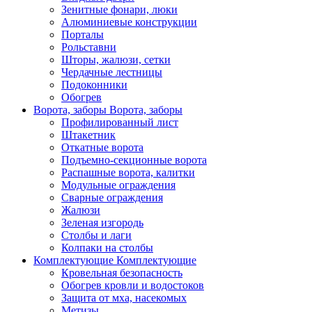
Зенитные фонари, люки
Алюминиевые конструкции
Порталы
Рольставни
Шторы, жалюзи, сетки
Чердачные лестницы
Подоконники
Обогрев
Ворота, заборы
Ворота, заборы
Профилированный лист
Штакетник
Откатные ворота
Подъемно-секционные ворота
Распашные ворота, калитки
Модульные ограждения
Сварные ограждения
Жалюзи
Зеленая изгородь
Столбы и лаги
Колпаки на столбы
Комплектующие
Комплектующие
Кровельная безопасность
Обогрев кровли и водостоков
Защита от мха, насекомых
Метизы