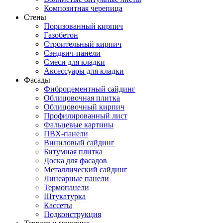
Композитная черепица
Стены
Поризованный кирпич
Газобетон
Строительный кирпич
Сэндвич-панели
Смеси для кладки
Аксессуары для кладки
Фасады
Фиброцементный сайдинг
Облицовочная плитка
Облицовочный кирпич
Профилированный лист
Фальцевые картины
ПВХ-панели
Виниловый сайдинг
Битумная плитка
Доска для фасадов
Металлический сайдинг
Линеарные панели
Термопанели
Штукатурка
Кассеты
Подконструкция