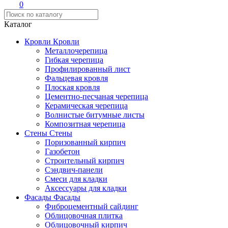
0
Каталог
Кровли
Кровли
Металлочерепица
Гибкая черепица
Профилированный лист
Фальцевая кровля
Плоская кровля
Цементно-песчаная черепица
Керамическая черепица
Волнистые битумные листы
Композитная черепица
Стены
Стены
Поризованный кирпич
Газобетон
Строительный кирпич
Сэндвич-панели
Смеси для кладки
Аксессуары для кладки
Фасады
Фасады
Фиброцементный сайдинг
Облицовочная плитка
Облицовочный кирпич