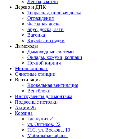
Ленты, скотчи
Дерево и ДПК
Террасная, половая доска
Ограждения
Фасадная доска
Брус, доска, лаги
Вагонка
Клумбы и грядки
Дымоходы
Дымоходные системы
Оклады, кожухи, колпаки
Печной кирпич
Металлопрокат
Очистные станции
Вентиляция
Кровельная вентиляция
Вентблоки
Инструменты для монтажа
Подвесные потолки
Акции
26
Корзина
Где купить?
ул. Оптиков, 22
П.С. ул. Воскова, 10
Мобильные офисы