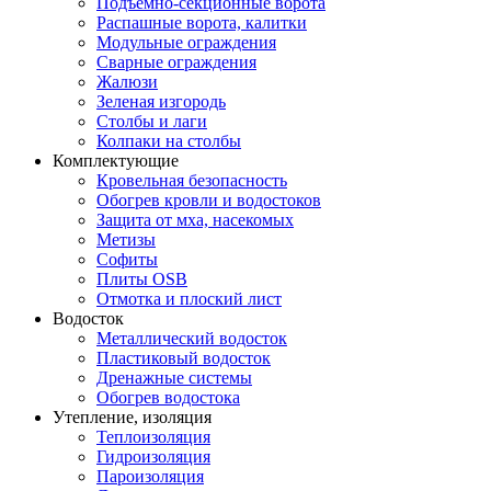
Подъемно-секционные ворота
Распашные ворота, калитки
Модульные ограждения
Сварные ограждения
Жалюзи
Зеленая изгородь
Столбы и лаги
Колпаки на столбы
Комплектующие
Кровельная безопасность
Обогрев кровли и водостоков
Защита от мха, насекомых
Метизы
Софиты
Плиты OSB
Отмотка и плоский лист
Водосток
Металлический водосток
Пластиковый водосток
Дренажные системы
Обогрев водостока
Утепление, изоляция
Теплоизоляция
Гидроизоляция
Пароизоляция