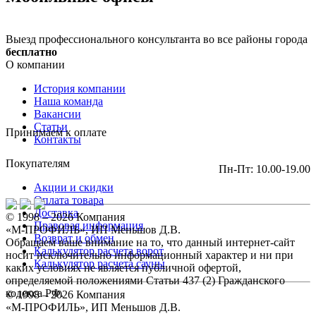
Выезд профессионального консультанта во все районы города
бесплатно
О компании
История компании
Наша команда
Вакансии
Статьи
Принимаем к оплате
Контакты
Покупателям
Пн-Пт: 10.00-19.00
Акции и скидки
Оплата товара
Доставка
© 1998 – 2026 Компания
Правовая информация
«М-ПРОФИЛЬ», ИП Меньшов Д.В.
Возврат и обмен
Обращаем ваше внимание на то, что данный интернет-сайт
Калькулятор расчета ворот
носит исключительно информационный характер и ни при
Калькулятор расчета сауны
каких условиях не является публичной офертой,
определяемой положениями Статьи 437 (2) Гражданского
кодекса РФ.
© 1998 – 2026 Компания
«М-ПРОФИЛЬ», ИП Меньшов Д.В.