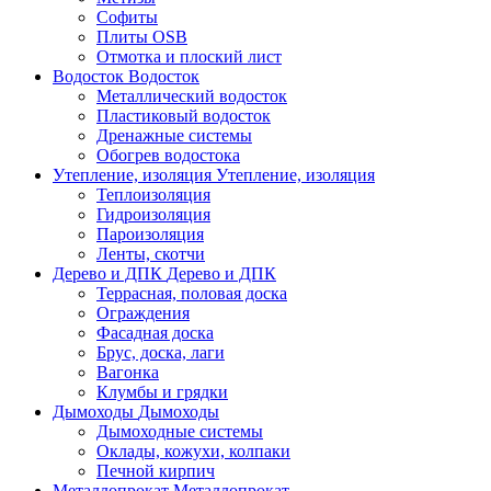
Софиты
Плиты OSB
Отмотка и плоский лист
Водосток
Водосток
Металлический водосток
Пластиковый водосток
Дренажные системы
Обогрев водостока
Утепление, изоляция
Утепление, изоляция
Теплоизоляция
Гидроизоляция
Пароизоляция
Ленты, скотчи
Дерево и ДПК
Дерево и ДПК
Террасная, половая доска
Ограждения
Фасадная доска
Брус, доска, лаги
Вагонка
Клумбы и грядки
Дымоходы
Дымоходы
Дымоходные системы
Оклады, кожухи, колпаки
Печной кирпич
Металлопрокат
Металлопрокат