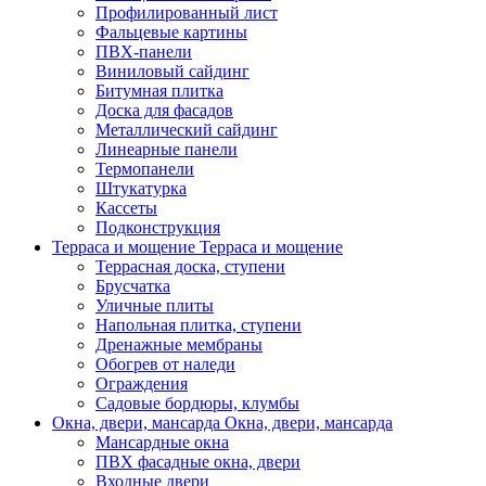
Профилированный лист
Фальцевые картины
ПВХ-панели
Виниловый сайдинг
Битумная плитка
Доска для фасадов
Металлический сайдинг
Линеарные панели
Термопанели
Штукатурка
Кассеты
Подконструкция
Терраса и мощение
Терраса и мощение
Террасная доска, ступени
Брусчатка
Уличные плиты
Напольная плитка, ступени
Дренажные мембраны
Обогрев от наледи
Ограждения
Садовые бордюры, клумбы
Окна, двери, мансарда
Окна, двери, мансарда
Мансардные окна
ПВХ фасадные окна, двери
Входные двери