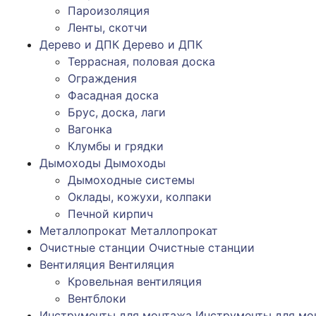
Пароизоляция
Ленты, скотчи
Дерево и ДПК
Дерево и ДПК
Террасная, половая доска
Ограждения
Фасадная доска
Брус, доска, лаги
Вагонка
Клумбы и грядки
Дымоходы
Дымоходы
Дымоходные системы
Оклады, кожухи, колпаки
Печной кирпич
Металлопрокат
Металлопрокат
Очистные станции
Очистные станции
Вентиляция
Вентиляция
Кровельная вентиляция
Вентблоки
Инструменты для монтажа
Инструменты для мо