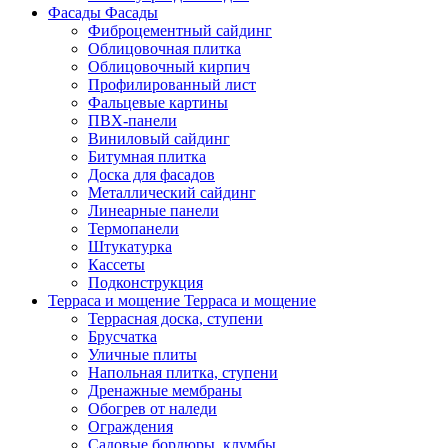
Фасады
Фасады
Фиброцементный сайдинг
Облицовочная плитка
Облицовочный кирпич
Профилированный лист
Фальцевые картины
ПВХ-панели
Виниловый сайдинг
Битумная плитка
Доска для фасадов
Металлический сайдинг
Линеарные панели
Термопанели
Штукатурка
Кассеты
Подконструкция
Терраса и мощение
Терраса и мощение
Террасная доска, ступени
Брусчатка
Уличные плиты
Напольная плитка, ступени
Дренажные мембраны
Обогрев от наледи
Ограждения
Садовые бордюры, клумбы