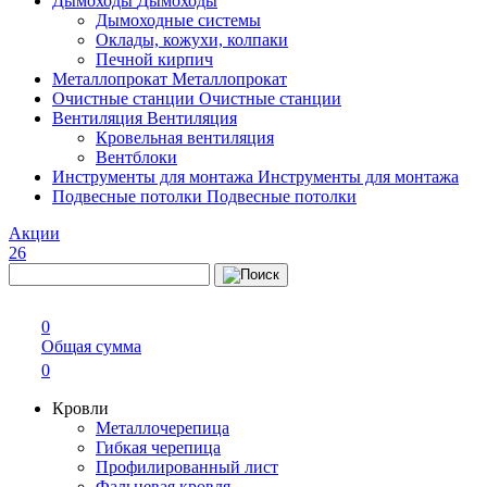
Дымоходы
Дымоходы
Дымоходные системы
Оклады, кожухи, колпаки
Печной кирпич
Металлопрокат
Металлопрокат
Очистные станции
Очистные станции
Вентиляция
Вентиляция
Кровельная вентиляция
Вентблоки
Инструменты для монтажа
Инструменты для монтажа
Подвесные потолки
Подвесные потолки
Акции
26
0
Общая сумма
0
Кровли
Металлочерепица
Гибкая черепица
Профилированный лист
Фальцевая кровля