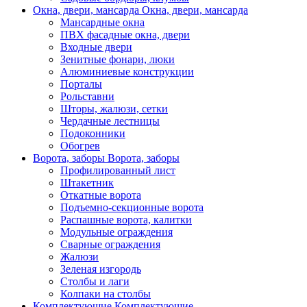
Окна, двери, мансарда
Окна, двери, мансарда
Мансардные окна
ПВХ фасадные окна, двери
Входные двери
Зенитные фонари, люки
Алюминиевые конструкции
Порталы
Рольставни
Шторы, жалюзи, сетки
Чердачные лестницы
Подоконники
Обогрев
Ворота, заборы
Ворота, заборы
Профилированный лист
Штакетник
Откатные ворота
Подъемно-секционные ворота
Распашные ворота, калитки
Модульные ограждения
Сварные ограждения
Жалюзи
Зеленая изгородь
Столбы и лаги
Колпаки на столбы
Комплектующие
Комплектующие