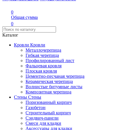
0
Общая сумма
0
Каталог
Кровли
Кровли
Металлочерепица
Гибкая черепица
Профилированный лист
Фальцевая кровля
Плоская кровля
Цементно-песчаная черепица
Керамическая черепица
Волнистые битумные листы
Композитная черепица
Стены
Стены
Поризованный кирпич
Газобетон
Строительный кирпич
Сэндвич-панели
Смеси для кладки
Аксессуары для кладки