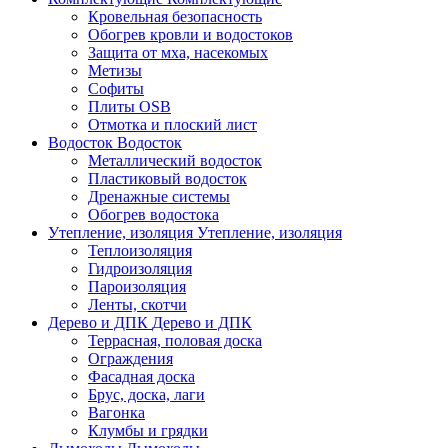
Кровельная безопасность
Обогрев кровли и водостоков
Защита от мха, насекомых
Метизы
Софиты
Плиты OSB
Отмотка и плоский лист
Водосток
Водосток
Металлический водосток
Пластиковый водосток
Дренажные системы
Обогрев водостока
Утепление, изоляция
Утепление, изоляция
Теплоизоляция
Гидроизоляция
Пароизоляция
Ленты, скотчи
Дерево и ДПК
Дерево и ДПК
Террасная, половая доска
Ограждения
Фасадная доска
Брус, доска, лаги
Вагонка
Клумбы и грядки