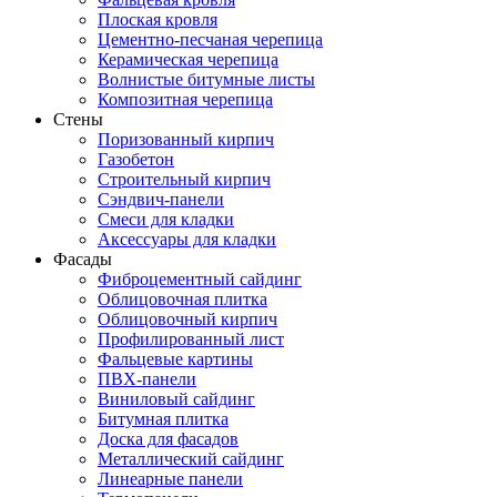
Плоская кровля
Цементно-песчаная черепица
Керамическая черепица
Волнистые битумные листы
Композитная черепица
Стены
Поризованный кирпич
Газобетон
Строительный кирпич
Сэндвич-панели
Смеси для кладки
Аксессуары для кладки
Фасады
Фиброцементный сайдинг
Облицовочная плитка
Облицовочный кирпич
Профилированный лист
Фальцевые картины
ПВХ-панели
Виниловый сайдинг
Битумная плитка
Доска для фасадов
Металлический сайдинг
Линеарные панели