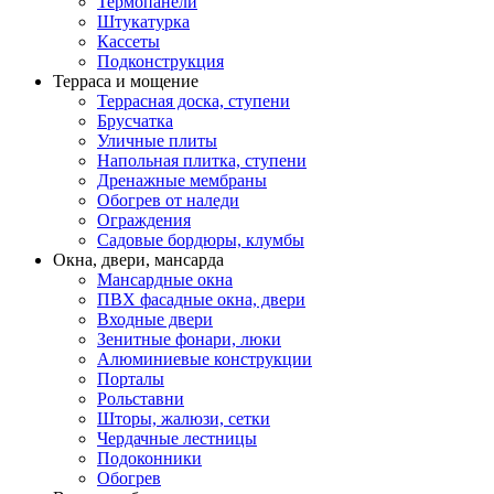
Термопанели
Штукатурка
Кассеты
Подконструкция
Терраса и мощение
Террасная доска, ступени
Брусчатка
Уличные плиты
Напольная плитка, ступени
Дренажные мембраны
Обогрев от наледи
Ограждения
Садовые бордюры, клумбы
Окна, двери, мансарда
Мансардные окна
ПВХ фасадные окна, двери
Входные двери
Зенитные фонари, люки
Алюминиевые конструкции
Порталы
Рольставни
Шторы, жалюзи, сетки
Чердачные лестницы
Подоконники
Обогрев