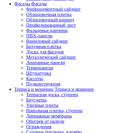
Фасады
Фасады
Фиброцементный сайдинг
Облицовочная плитка
Облицовочный кирпич
Профилированный лист
Фальцевые картины
ПВХ-панели
Виниловый сайдинг
Битумная плитка
Доска для фасадов
Металлический сайдинг
Линеарные панели
Термопанели
Штукатурка
Кассеты
Подконструкция
Терраса и мощение
Терраса и мощение
Террасная доска, ступени
Брусчатка
Уличные плиты
Напольная плитка, ступени
Дренажные мембраны
Обогрев от наледи
Ограждения
Садовые бордюры, клумбы