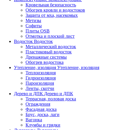
Кровельная безопасность
Обогрев кровли и водостоков
Защита от мха, насекомых
Метизы
Софиты
Плиты OSB
Отмотка и плоский лист
Водосток
Водосток
Металлический водосток
Пластиковый водосток
Дренажные системы
Обогрев водостока
Утепление, изоляция
Утепление, изоляция
Теплоизоляция
Гидроизоляция
Пароизоляция
Ленты, скотчи
Дерево и ДПК
Дерево и ДПК
Террасная, половая доска
Ограждения
Фасадная доска
Брус, доска, лаги
Вагонка
Клумбы и грядки