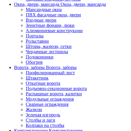
Окна, двери, мансарда
Окна, двери, мансарда
Мансардные окна
ПВХ фасадные окна, двери
Входные двери
Зенитные фонари, люки
Алюминиевые конструкции
Порталы
Рольставни
Шторы, жалюзи, сетки
Чердачные лестницы
Подоконники
Обогрев
Ворота, заборы
Ворота, заборы
Профилированный лист
Штакетник
Откатные ворота
Подъемно-секционные ворота
Распашные ворота, калитки
Модульные ограждения
Сварные ограждения
Жалюзи
Зеленая изгородь
Столбы и лаги
Колпаки на столбы
Комплектующие
Комплектующие