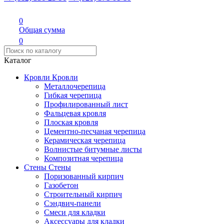
0
Общая сумма
0
Каталог
Кровли
Кровли
Металлочерепица
Гибкая черепица
Профилированный лист
Фальцевая кровля
Плоская кровля
Цементно-песчаная черепица
Керамическая черепица
Волнистые битумные листы
Композитная черепица
Стены
Стены
Поризованный кирпич
Газобетон
Строительный кирпич
Сэндвич-панели
Смеси для кладки
Аксессуары для кладки