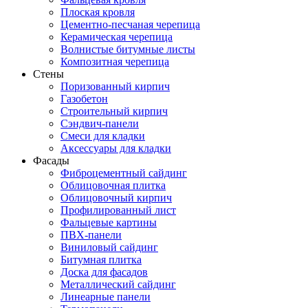
Плоская кровля
Цементно-песчаная черепица
Керамическая черепица
Волнистые битумные листы
Композитная черепица
Стены
Поризованный кирпич
Газобетон
Строительный кирпич
Сэндвич-панели
Смеси для кладки
Аксессуары для кладки
Фасады
Фиброцементный сайдинг
Облицовочная плитка
Облицовочный кирпич
Профилированный лист
Фальцевые картины
ПВХ-панели
Виниловый сайдинг
Битумная плитка
Доска для фасадов
Металлический сайдинг
Линеарные панели