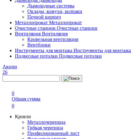
Дымоходы
Дымоходы
Дымоходные системы
Оклады, кожухи, колпаки
Печной кирпич
Металлопрокат
Металлопрокат
Очистные станции
Очистные станции
Вентиляция
Вентиляция
Кровельная вентиляция
Вентблоки
Инструменты для монтажа
Инструменты для монтажа
Подвесные потолки
Подвесные потолки
Акции
26
0
Общая сумма
0
Кровли
Металлочерепица
Гибкая черепица
Профилированный лист
Фальцевая кровля