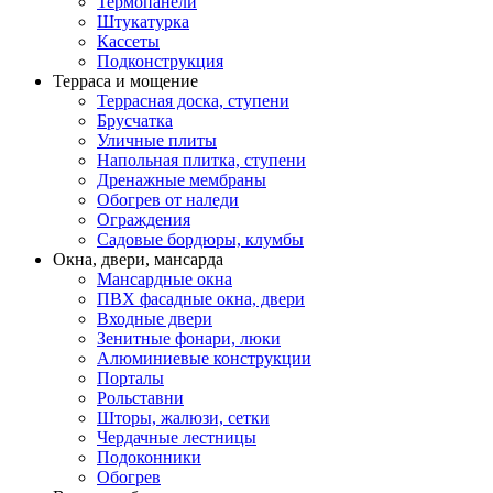
Термопанели
Штукатурка
Кассеты
Подконструкция
Терраса и мощение
Террасная доска, ступени
Брусчатка
Уличные плиты
Напольная плитка, ступени
Дренажные мембраны
Обогрев от наледи
Ограждения
Садовые бордюры, клумбы
Окна, двери, мансарда
Мансардные окна
ПВХ фасадные окна, двери
Входные двери
Зенитные фонари, люки
Алюминиевые конструкции
Порталы
Рольставни
Шторы, жалюзи, сетки
Чердачные лестницы
Подоконники
Обогрев