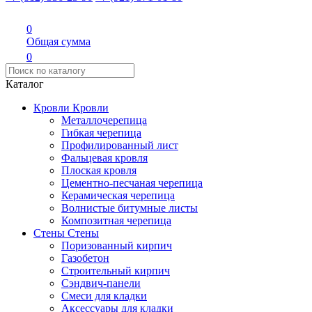
0
Общая сумма
0
Каталог
Кровли
Кровли
Металлочерепица
Гибкая черепица
Профилированный лист
Фальцевая кровля
Плоская кровля
Цементно-песчаная черепица
Керамическая черепица
Волнистые битумные листы
Композитная черепица
Стены
Стены
Поризованный кирпич
Газобетон
Строительный кирпич
Сэндвич-панели
Смеси для кладки
Аксессуары для кладки