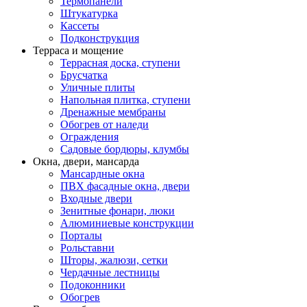
Термопанели
Штукатурка
Кассеты
Подконструкция
Терраса и мощение
Террасная доска, ступени
Брусчатка
Уличные плиты
Напольная плитка, ступени
Дренажные мембраны
Обогрев от наледи
Ограждения
Садовые бордюры, клумбы
Окна, двери, мансарда
Мансардные окна
ПВХ фасадные окна, двери
Входные двери
Зенитные фонари, люки
Алюминиевые конструкции
Порталы
Рольставни
Шторы, жалюзи, сетки
Чердачные лестницы
Подоконники
Обогрев