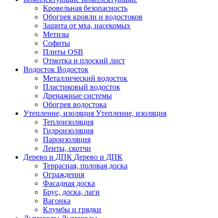
Кровельная безопасность
Обогрев кровли и водостоков
Защита от мха, насекомых
Метизы
Софиты
Плиты OSB
Отмотка и плоский лист
Водосток
Водосток
Металлический водосток
Пластиковый водосток
Дренажные системы
Обогрев водостока
Утепление, изоляция
Утепление, изоляция
Теплоизоляция
Гидроизоляция
Пароизоляция
Ленты, скотчи
Дерево и ДПК
Дерево и ДПК
Террасная, половая доска
Ограждения
Фасадная доска
Брус, доска, лаги
Вагонка
Клумбы и грядки