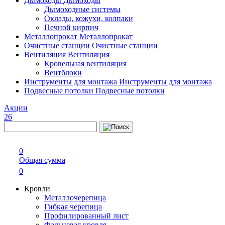
Дымоходы
Дымоходы
Дымоходные системы
Оклады, кожухи, колпаки
Печной кирпич
Металлопрокат
Металлопрокат
Очистные станции
Очистные станции
Вентиляция
Вентиляция
Кровельная вентиляция
Вентблоки
Инструменты для монтажа
Инструменты для монтажа
Подвесные потолки
Подвесные потолки
Акции
26
0
Общая сумма
0
Кровли
Металлочерепица
Гибкая черепица
Профилированный лист
Фальцевая кровля