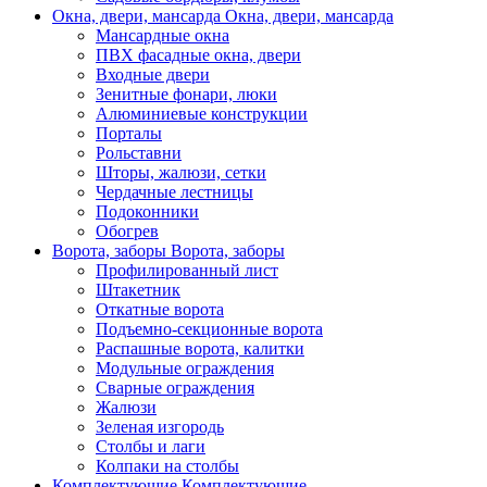
Окна, двери, мансарда
Окна, двери, мансарда
Мансардные окна
ПВХ фасадные окна, двери
Входные двери
Зенитные фонари, люки
Алюминиевые конструкции
Порталы
Рольставни
Шторы, жалюзи, сетки
Чердачные лестницы
Подоконники
Обогрев
Ворота, заборы
Ворота, заборы
Профилированный лист
Штакетник
Откатные ворота
Подъемно-секционные ворота
Распашные ворота, калитки
Модульные ограждения
Сварные ограждения
Жалюзи
Зеленая изгородь
Столбы и лаги
Колпаки на столбы
Комплектующие
Комплектующие