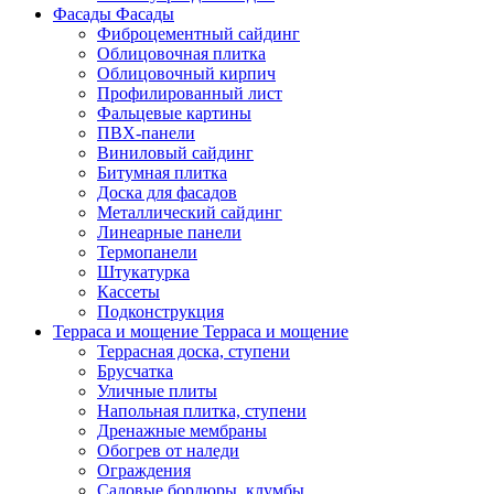
Фасады
Фасады
Фиброцементный сайдинг
Облицовочная плитка
Облицовочный кирпич
Профилированный лист
Фальцевые картины
ПВХ-панели
Виниловый сайдинг
Битумная плитка
Доска для фасадов
Металлический сайдинг
Линеарные панели
Термопанели
Штукатурка
Кассеты
Подконструкция
Терраса и мощение
Терраса и мощение
Террасная доска, ступени
Брусчатка
Уличные плиты
Напольная плитка, ступени
Дренажные мембраны
Обогрев от наледи
Ограждения
Садовые бордюры, клумбы