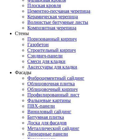
Плоская кровля
Цементно-песчаная черепица
Керамическая черепица
Волнистые битумные листы
Композитная черепица
Стены
Поризованный кирпич
Газобетон
Строительный кирпич
Сэндвич-панели
Смеси для кладки
Аксессуары для кладки
Фасады
Фиброцементный сайдинг
Облицовочная плитка
Облицовочный кирпич
Профилированный лист
Фальцевые картины
ПВХ-панели
Виниловый сайдинг
Битумная плитка
Доска для фасадов
Металлический сайдинг
Линеарные панели