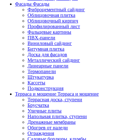
Фасады
Фасады
Фиброцементный сайдинг
Облицовочная плитка
Облицовочный кирпич
Профилированный лист
Фальцевые картины
ПВХ-панели
Виниловый сайдинг
Битумная плитка
Доска для фасадов
Металлический сайдинг
Линеарные панели
Термопанели
Штукатурка
Кассеты
Подконструкция
Терраса и мощение
Терраса и мощение
Террасная доска, ступени
Брусчатка
Уличные плиты
Напольная плитка, ступени
Дренажные мембраны
Обогрев от наледи
Ограждения
Садовые бордюры, клумбы