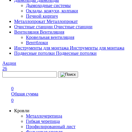
Дымоходы
Дымоходы
Дымоходные системы
Оклады, кожухи, колпаки
Печной кирпич
Металлопрокат
Металлопрокат
Очистные станции
Очистные станции
Вентиляция
Вентиляция
Кровельная вентиляция
Вентблоки
Инструменты для монтажа
Инструменты для монтажа
Подвесные потолки
Подвесные потолки
Акции
26
0
Общая сумма
0
Кровли
Металлочерепица
Гибкая черепица
Профилированный лист
Фальцевая кровля