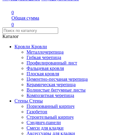
0
Общая сумма
0
Каталог
Кровли
Кровли
Металлочерепица
Гибкая черепица
Профилированный лист
Фальцевая кровля
Плоская кровля
Цементно-песчаная черепица
Керамическая черепица
Волнистые битумные листы
Композитная черепица
Стены
Стены
Поризованный кирпич
Газобетон
Строительный кирпич
Сэндвич-панели
Смеси для кладки
Аксессуары для кладки