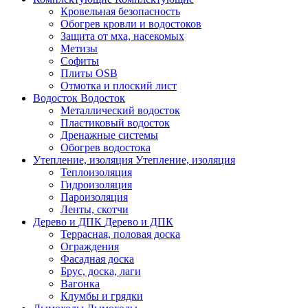
Кровельная безопасность
Обогрев кровли и водостоков
Защита от мха, насекомых
Метизы
Софиты
Плиты OSB
Отмотка и плоский лист
Водосток
Водосток
Металлический водосток
Пластиковый водосток
Дренажные системы
Обогрев водостока
Утепление, изоляция
Утепление, изоляция
Теплоизоляция
Гидроизоляция
Пароизоляция
Ленты, скотчи
Дерево и ДПК
Дерево и ДПК
Террасная, половая доска
Ограждения
Фасадная доска
Брус, доска, лаги
Вагонка
Клумбы и грядки