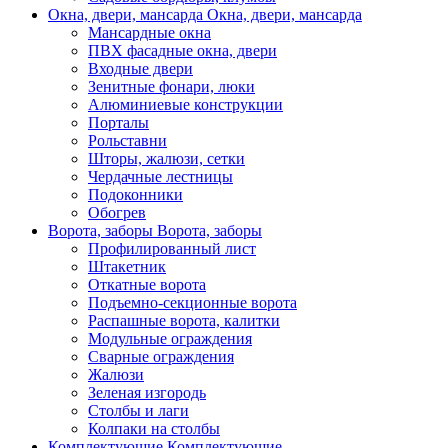
Окна, двери, мансарда
Окна, двери, мансарда
Мансардные окна
ПВХ фасадные окна, двери
Входные двери
Зенитные фонари, люки
Алюминиевые конструкции
Порталы
Рольставни
Шторы, жалюзи, сетки
Чердачные лестницы
Подоконники
Обогрев
Ворота, заборы
Ворота, заборы
Профилированный лист
Штакетник
Откатные ворота
Подъемно-секционные ворота
Распашные ворота, калитки
Модульные ограждения
Сварные ограждения
Жалюзи
Зеленая изгородь
Столбы и лаги
Колпаки на столбы
Комплектующие
Комплектующие