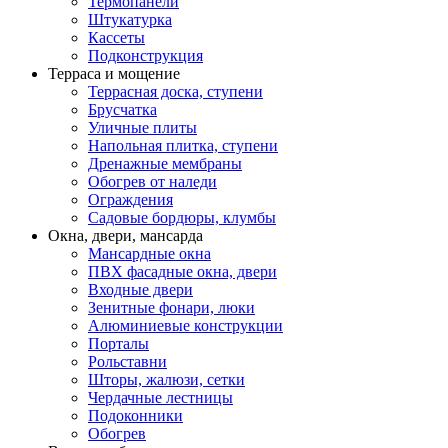
Термопанели
Штукатурка
Кассеты
Подконструкция
Терраса и мощение
Террасная доска, ступени
Брусчатка
Уличные плиты
Напольная плитка, ступени
Дренажные мембраны
Обогрев от наледи
Ограждения
Садовые бордюры, клумбы
Окна, двери, мансарда
Мансардные окна
ПВХ фасадные окна, двери
Входные двери
Зенитные фонари, люки
Алюминиевые конструкции
Порталы
Рольставни
Шторы, жалюзи, сетки
Чердачные лестницы
Подоконники
Обогрев