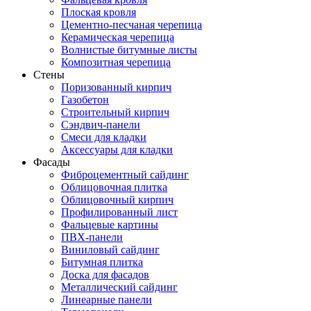
Плоская кровля
Цементно-песчаная черепица
Керамическая черепица
Волнистые битумные листы
Композитная черепица
Стены
Поризованный кирпич
Газобетон
Строительный кирпич
Сэндвич-панели
Смеси для кладки
Аксессуары для кладки
Фасады
Фиброцементный сайдинг
Облицовочная плитка
Облицовочный кирпич
Профилированный лист
Фальцевые картины
ПВХ-панели
Виниловый сайдинг
Битумная плитка
Доска для фасадов
Металлический сайдинг
Линеарные панели