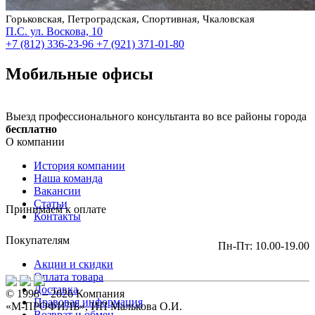
Горьковская, Петроградская, Спортивная, Чкаловская
П.С. ул. Воскова, 10
+7 (812) 336-23-96
+7 (921) 371-01-80
Мобильные офисы
Выезд профессионального консультанта во все районы города
бесплатно
О компании
История компании
Наша команда
Вакансии
Статьи
Принимаем к оплате
Контакты
Покупателям
Пн-Пт: 10.00-19.00
Акции и скидки
Оплата товара
Доставка
© 1998 – 2026 Компания
Правовая информация
«М-ПРОФИЛЬ», ИП Малькова О.И.
Возврат и обмен