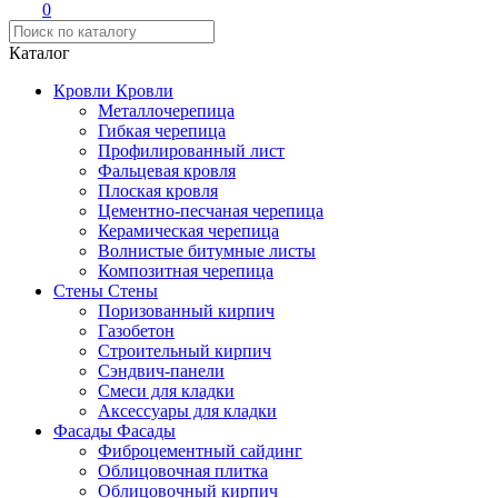
0
Каталог
Кровли
Кровли
Металлочерепица
Гибкая черепица
Профилированный лист
Фальцевая кровля
Плоская кровля
Цементно-песчаная черепица
Керамическая черепица
Волнистые битумные листы
Композитная черепица
Стены
Стены
Поризованный кирпич
Газобетон
Строительный кирпич
Сэндвич-панели
Смеси для кладки
Аксессуары для кладки
Фасады
Фасады
Фиброцементный сайдинг
Облицовочная плитка
Облицовочный кирпич