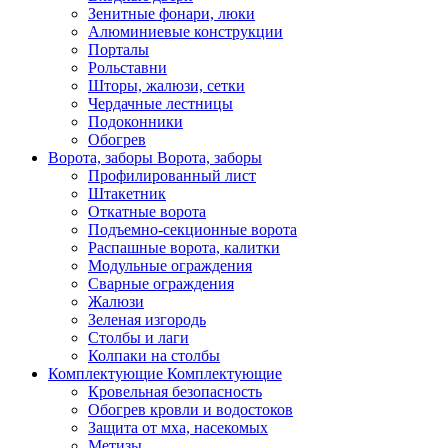
Зенитные фонари, люки
Алюминиевые конструкции
Порталы
Рольставни
Шторы, жалюзи, сетки
Чердачные лестницы
Подоконники
Обогрев
Ворота, заборы
Ворота, заборы
Профилированный лист
Штакетник
Откатные ворота
Подъемно-секционные ворота
Распашные ворота, калитки
Модульные ограждения
Сварные ограждения
Жалюзи
Зеленая изгородь
Столбы и лаги
Колпаки на столбы
Комплектующие
Комплектующие
Кровельная безопасность
Обогрев кровли и водостоков
Защита от мха, насекомых
Метизы