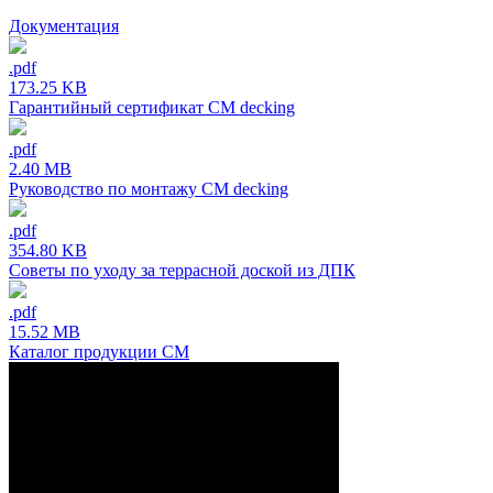
Документация
.pdf
173.25 KB
Гарантийный сертификат CM decking
.pdf
2.40 MB
Руководство по монтажу CM decking
.pdf
354.80 KB
Советы по уходу за террасной доской из ДПК
.pdf
15.52 MB
Каталог продукции CM