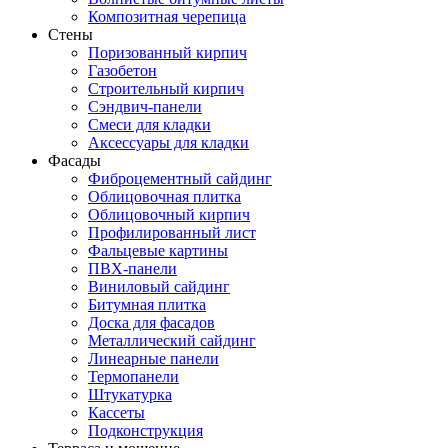
Композитная черепица
Стены
Поризованный кирпич
Газобетон
Строительный кирпич
Сэндвич-панели
Смеси для кладки
Аксессуары для кладки
Фасады
Фиброцементный сайдинг
Облицовочная плитка
Облицовочный кирпич
Профилированный лист
Фальцевые картины
ПВХ-панели
Виниловый сайдинг
Битумная плитка
Доска для фасадов
Металлический сайдинг
Линеарные панели
Термопанели
Штукатурка
Кассеты
Подконструкция