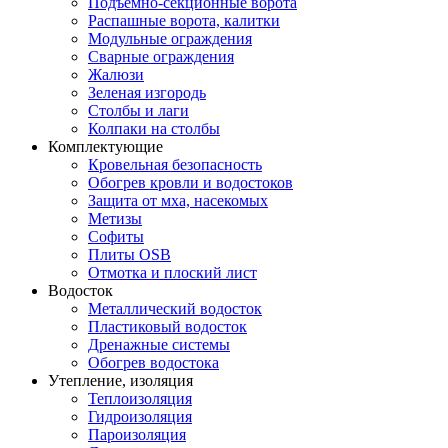
Подъемно-секционные ворота
Распашные ворота, калитки
Модульные ограждения
Сварные ограждения
Жалюзи
Зеленая изгородь
Столбы и лаги
Колпаки на столбы
Комплектующие
Кровельная безопасность
Обогрев кровли и водостоков
Защита от мха, насекомых
Метизы
Софиты
Плиты OSB
Отмотка и плоский лист
Водосток
Металлический водосток
Пластиковый водосток
Дренажные системы
Обогрев водостока
Утепление, изоляция
Теплоизоляция
Гидроизоляция
Пароизоляция