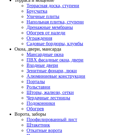
Терраса и мощение
Террасная доска, ступени
Брусчатка
Уличные плиты
Напольная плитка, ступени
Дренажные мембраны
Обогрев от наледи
Ограждения
Садовые бордюры, клумбы
Окна, двери, мансарда
Мансардные окна
ПВХ фасадные окна, двери
Входные двери
Зенитные фонари, люки
Алюминиевые конструкции
Порталы
Рольставни
Шторы, жалюзи, сетки
Чердачные лестницы
Подоконники
Обогрев
Ворота, заборы
Профилированный лист
Штакетник
Откатные ворота