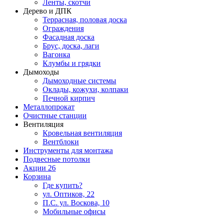
Ленты, скотчи
Дерево и ДПК
Террасная, половая доска
Ограждения
Фасадная доска
Брус, доска, лаги
Вагонка
Клумбы и грядки
Дымоходы
Дымоходные системы
Оклады, кожухи, колпаки
Печной кирпич
Металлопрокат
Очистные станции
Вентиляция
Кровельная вентиляция
Вентблоки
Инструменты для монтажа
Подвесные потолки
Акции
26
Корзина
Где купить?
ул. Оптиков, 22
П.С. ул. Воскова, 10
Мобильные офисы