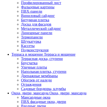
Профилированный лист
Фальцевые картины
ПВХ-панели
Виниловый сайдинг
Битумная плитка
Доска для фасадов
Металлический сайдинг
Линеарные панели
Термопанели
Штукатурка
Кассеты
Подконструкция
Терраса и мощение
Терраса и мощение
Террасная доска, ступени
Брусчатка
Уличные плиты
Напольная плитка, ступени
Дренажные мембраны
Обогрев от наледи
Ограждения
Садовые бордюры, клумбы
Окна, двери, мансарда
Окна, двери, мансарда
Мансардные окна
ПВХ фасадные окна, двери
Входные двери