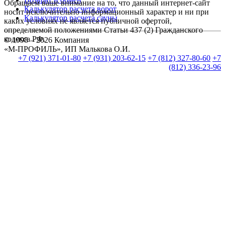
Обращаем ваше внимание на то, что данный интернет-сайт
Калькулятор расчета ворот
носит исключительно информационный характер и ни при
Калькулятор расчета сауны
каких условиях не является публичной офертой,
определяемой положениями Статьи 437 (2) Гражданского
кодекса РФ.
© 1998 – 2026 Компания
«М-ПРОФИЛЬ», ИП Малькова О.И.
+7 (921) 371-01-80
+7 (931) 203-62-15
+7 (812) 327-80-60
+7
(812) 336-23-96