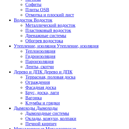
Софиты
Плиты OSB
Отмотка и плоский лист
Водосток
Водосток
Металлический водосток
Пластиковый водосток
Дренажные системы
Обогрев водостока
Утепление, изоляция
Утепление, изоляция
Теплоизоляция
Гидроизоляция
Пароизоляция
Ленты, скотчи
Дерево и ДПК
Дерево и ДПК
Террасная, половая доска
Ограждения
Фасадная доска
Брус, доска, лаги
Вагонка
Клумбы и грядки
Дымоходы
Дымоходы
Дымоходные системы
Оклады, кожухи, колпаки
Печной кирпич
Металлопрокат
Металлопрокат