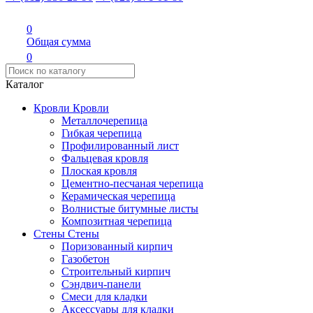
0
Общая сумма
0
Каталог
Кровли
Кровли
Металлочерепица
Гибкая черепица
Профилированный лист
Фальцевая кровля
Плоская кровля
Цементно-песчаная черепица
Керамическая черепица
Волнистые битумные листы
Композитная черепица
Стены
Стены
Поризованный кирпич
Газобетон
Строительный кирпич
Сэндвич-панели
Смеси для кладки
Аксессуары для кладки