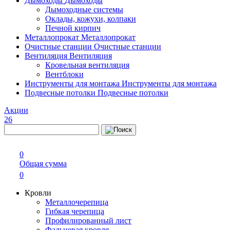
Дымоходы
Дымоходы
Дымоходные системы
Оклады, кожухи, колпаки
Печной кирпич
Металлопрокат
Металлопрокат
Очистные станции
Очистные станции
Вентиляция
Вентиляция
Кровельная вентиляция
Вентблоки
Инструменты для монтажа
Инструменты для монтажа
Подвесные потолки
Подвесные потолки
Акции
26
0
Общая сумма
0
Кровли
Металлочерепица
Гибкая черепица
Профилированный лист
Фальцевая кровля