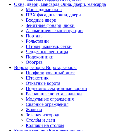
Окна, двери, мансарда
Окна, двери, мансарда
Мансардные окна
ПВХ фасадные окна, двери
Входные двери
Зенитные фонари, люки
Алюминиевые конструкции
Порталы
Рольставни
Шторы, жалюзи, сетки
Чердачные лестницы
Подоконники
Обогрев
Ворота, заборы
Ворота, заборы
Профилированный лист
Штакетник
Откатные ворота
Подъемно-секционные ворота
Распашные ворота, калитки
Модульные ограждения
Сварные ограждения
Жалюзи
Зеленая изгородь
Столбы и лаги
Колпаки на столбы
Комплектующие
Комплектующие