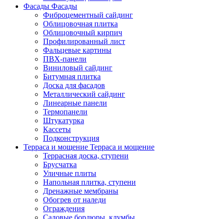
Фасады
Фасады
Фиброцементный сайдинг
Облицовочная плитка
Облицовочный кирпич
Профилированный лист
Фальцевые картины
ПВХ-панели
Виниловый сайдинг
Битумная плитка
Доска для фасадов
Металлический сайдинг
Линеарные панели
Термопанели
Штукатурка
Кассеты
Подконструкция
Терраса и мощение
Терраса и мощение
Террасная доска, ступени
Брусчатка
Уличные плиты
Напольная плитка, ступени
Дренажные мембраны
Обогрев от наледи
Ограждения
Садовые бордюры, клумбы