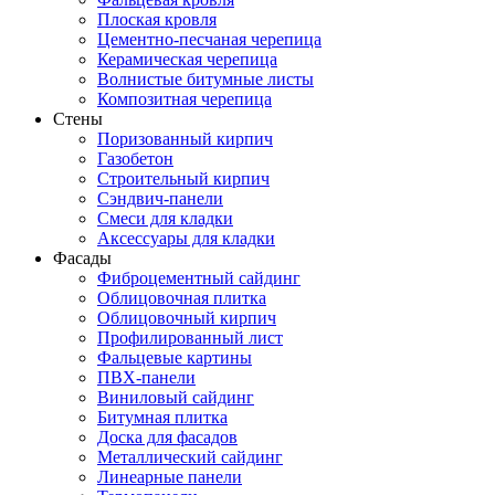
Плоская кровля
Цементно-песчаная черепица
Керамическая черепица
Волнистые битумные листы
Композитная черепица
Стены
Поризованный кирпич
Газобетон
Строительный кирпич
Сэндвич-панели
Смеси для кладки
Аксессуары для кладки
Фасады
Фиброцементный сайдинг
Облицовочная плитка
Облицовочный кирпич
Профилированный лист
Фальцевые картины
ПВХ-панели
Виниловый сайдинг
Битумная плитка
Доска для фасадов
Металлический сайдинг
Линеарные панели