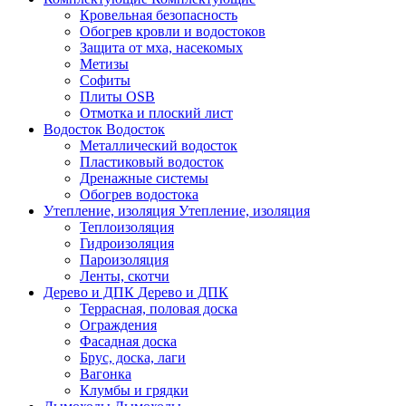
Кровельная безопасность
Обогрев кровли и водостоков
Защита от мха, насекомых
Метизы
Софиты
Плиты OSB
Отмотка и плоский лист
Водосток
Водосток
Металлический водосток
Пластиковый водосток
Дренажные системы
Обогрев водостока
Утепление, изоляция
Утепление, изоляция
Теплоизоляция
Гидроизоляция
Пароизоляция
Ленты, скотчи
Дерево и ДПК
Дерево и ДПК
Террасная, половая доска
Ограждения
Фасадная доска
Брус, доска, лаги
Вагонка
Клумбы и грядки