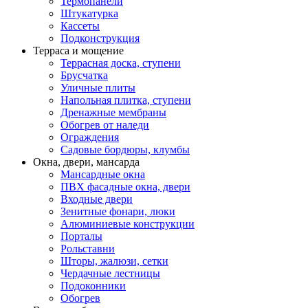
Термопанели
Штукатурка
Кассеты
Подконструкция
Терраса и мощение
Террасная доска, ступени
Брусчатка
Уличные плиты
Напольная плитка, ступени
Дренажные мембраны
Обогрев от наледи
Ограждения
Садовые бордюры, клумбы
Окна, двери, мансарда
Мансардные окна
ПВХ фасадные окна, двери
Входные двери
Зенитные фонари, люки
Алюминиевые конструкции
Порталы
Рольставни
Шторы, жалюзи, сетки
Чердачные лестницы
Подоконники
Обогрев