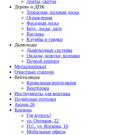
Ленты, скотчи
Дерево и ДПК
Террасная, половая доска
Ограждения
Фасадная доска
Брус, доска, лаги
Вагонка
Клумбы и грядки
Дымоходы
Дымоходные системы
Оклады, кожухи, колпаки
Печной кирпич
Металлопрокат
Очистные станции
Вентиляция
Кровельная вентиляция
Вентблоки
Инструменты для монтажа
Подвесные потолки
Акции
26
Корзина
Где купить?
ул. Оптиков, 22
П.С. ул. Воскова, 10
Мобильные офисы