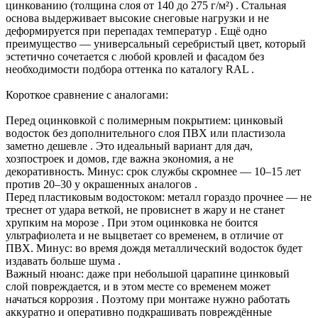
цинкованию (толщина слоя от 140 до 275 г/м²) . Стальная
основа выдерживает высокие снеговые нагрузки и не
деформируется при перепадах температур . Ещё одно
преимущество — универсальный серебристый цвет, который
эстетично сочетается с любой кровлей и фасадом без
необходимости подбора оттенка по каталогу RAL .
Короткое сравнение с аналогами:
Перед оцинковкой с полимерным покрытием: цинковый
водосток без дополнительного слоя ПВХ или пластизола
заметно дешевле . Это идеальный вариант для дач,
хозпостроек и домов, где важна экономия, а не
декоративность. Минус: срок службы скромнее — 10–15 лет
против 20–30 у окрашенных аналогов .
Перед пластиковым водостоком: металл гораздо прочнее — не
треснет от удара веткой, не провиснет в жару и не станет
хрупким на морозе . При этом оцинковка не боится
ультрафиолета и не выцветает со временем, в отличие от
ПВХ. Минус: во время дождя металлический водосток будет
издавать больше шума .
Важный нюанс: даже при небольшой царапине цинковый
слой повреждается, и в этом месте со временем может
начаться коррозия . Поэтому при монтаже нужно работать
аккуратно и оперативно подкрашивать повреждённые