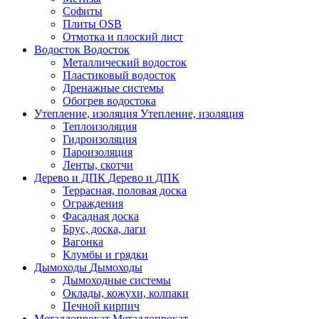
Софиты
Плиты OSB
Отмотка и плоский лист
Водосток
Водосток
Металлический водосток
Пластиковый водосток
Дренажные системы
Обогрев водостока
Утепление, изоляция
Утепление, изоляция
Теплоизоляция
Гидроизоляция
Пароизоляция
Ленты, скотчи
Дерево и ДПК
Дерево и ДПК
Террасная, половая доска
Ограждения
Фасадная доска
Брус, доска, лаги
Вагонка
Клумбы и грядки
Дымоходы
Дымоходы
Дымоходные системы
Оклады, кожухи, колпаки
Печной кирпич
Металлопрокат
Металлопрокат