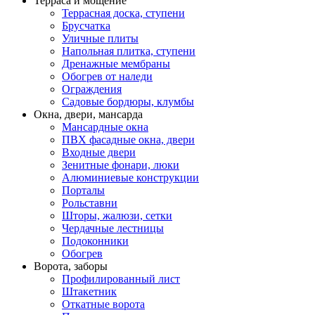
Терраса и мощение
Террасная доска, ступени
Брусчатка
Уличные плиты
Напольная плитка, ступени
Дренажные мембраны
Обогрев от наледи
Ограждения
Садовые бордюры, клумбы
Окна, двери, мансарда
Мансардные окна
ПВХ фасадные окна, двери
Входные двери
Зенитные фонари, люки
Алюминиевые конструкции
Порталы
Рольставни
Шторы, жалюзи, сетки
Чердачные лестницы
Подоконники
Обогрев
Ворота, заборы
Профилированный лист
Штакетник
Откатные ворота