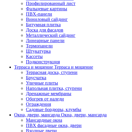
Профилированный лист
Фальцевые картины
ПВХ-панели
Виниловый сайдинг
Битумная плитка
Доска для фасадов
Металлический сайдинг
Линеарные панели
Термопанели
Штукатурка
Кассеты
Подконструкция
Терраса и мощение
Терраса и мощение
Террасная доска, ступени
Брусчатка
Уличные плиты
Напольная плитка, ступени
Дренажные мембраны
Обогрев от наледи
Ограждения
Садовые бордюры, клумбы
Окна, двери, мансарда
Окна, двери, мансарда
Мансардные окна
ПВХ фасадные окна, двери
Входные двери