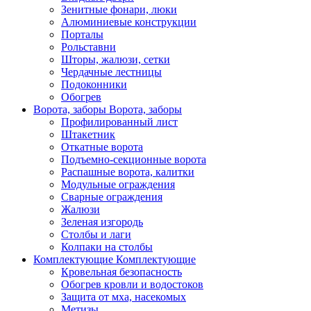
Зенитные фонари, люки
Алюминиевые конструкции
Порталы
Рольставни
Шторы, жалюзи, сетки
Чердачные лестницы
Подоконники
Обогрев
Ворота, заборы
Ворота, заборы
Профилированный лист
Штакетник
Откатные ворота
Подъемно-секционные ворота
Распашные ворота, калитки
Модульные ограждения
Сварные ограждения
Жалюзи
Зеленая изгородь
Столбы и лаги
Колпаки на столбы
Комплектующие
Комплектующие
Кровельная безопасность
Обогрев кровли и водостоков
Защита от мха, насекомых
Метизы