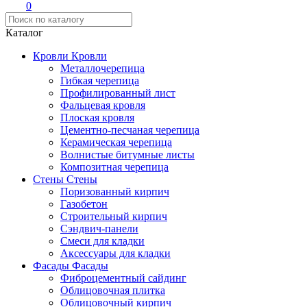
0
Каталог
Кровли
Кровли
Металлочерепица
Гибкая черепица
Профилированный лист
Фальцевая кровля
Плоская кровля
Цементно-песчаная черепица
Керамическая черепица
Волнистые битумные листы
Композитная черепица
Стены
Стены
Поризованный кирпич
Газобетон
Строительный кирпич
Сэндвич-панели
Смеси для кладки
Аксессуары для кладки
Фасады
Фасады
Фиброцементный сайдинг
Облицовочная плитка
Облицовочный кирпич