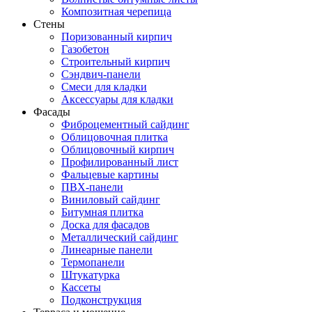
Композитная черепица
Стены
Поризованный кирпич
Газобетон
Строительный кирпич
Сэндвич-панели
Смеси для кладки
Аксессуары для кладки
Фасады
Фиброцементный сайдинг
Облицовочная плитка
Облицовочный кирпич
Профилированный лист
Фальцевые картины
ПВХ-панели
Виниловый сайдинг
Битумная плитка
Доска для фасадов
Металлический сайдинг
Линеарные панели
Термопанели
Штукатурка
Кассеты
Подконструкция