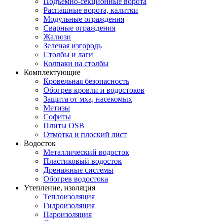
Подъемно-секционные ворота
Распашные ворота, калитки
Модульные ограждения
Сварные ограждения
Жалюзи
Зеленая изгородь
Столбы и лаги
Колпаки на столбы
Комплектующие
Кровельная безопасность
Обогрев кровли и водостоков
Защита от мха, насекомых
Метизы
Софиты
Плиты OSB
Отмотка и плоский лист
Водосток
Металлический водосток
Пластиковый водосток
Дренажные системы
Обогрев водостока
Утепление, изоляция
Теплоизоляция
Гидроизоляция
Пароизоляция