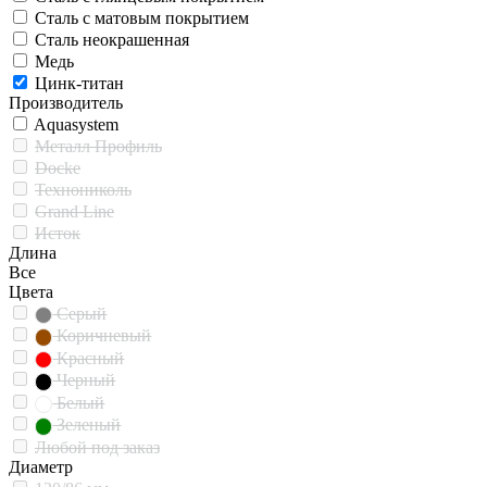
Сталь с матовым покрытием
Сталь неокрашенная
Медь
Цинк-титан
Производитель
Aquasystem
Металл Профиль
Docke
Технониколь
Grand Line
Исток
Длина
Все
Цвета
Серый
Коричневый
Красный
Черный
Белый
Зеленый
Любой под заказ
Диаметр