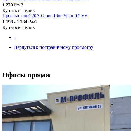
1 220
₽/м2
Купить в 1 клик
Профнастил С20А Grand Line Velur 0.5 мм
1 198
-
1 234
₽/м2
Купить в 1 клик
1
Вернуться к постраничному просмотру
Офисы продаж