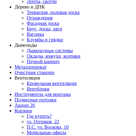
Ленты, скотчи
Дерево и ДПК
Террасная, половая доска
Ограждения
Фасадная доска
Брус, доска, лаги
Вагонка
Клумбы и грядки
Дымоходы
Дымоходные системы
Оклады, кожухи, колпаки
Печной кирпич
Металлопрокат
Очистные станции
Вентиляция
Кровельная вентиляция
Вентблоки
Инструменты для монтажа
Подвесные потолки
Акции
26
Корзина
Где купить?
ул. Оптиков, 22
П.С. ул. Воскова, 10
Мобильные офисы