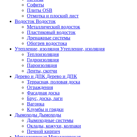
Софиты
Плиты OSB
Отмотка и плоский лист
Водосток
Водосток
Металлический водосток
Пластиковый водосток
Дренажные системы
Обогрев водостока
Утепление, изоляция
Утепление, изоляция
Теплоизоляция
Гидроизоляция
Пароизоляция
Ленты, скотчи
Дерево и ДПК
Дерево и ДПК
Террасная, половая доска
Ограждения
Фасадная доска
Брус, доска, лаги
Вагонка
Клумбы и грядки
Дымоходы
Дымоходы
Дымоходные системы
Оклады, кожухи, колпаки
Печной кирпич
Металлопрокат
Металлопрокат