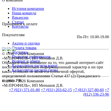
О компании
История компании
Наша команда
Вакансии
Статьи
Принимаем к оплате
Контакты
Покупателям
Пн-Пт: 10.00-19.00
Акции и скидки
Оплата товара
Доставка
© 1998 – 2026 Компания
Правовая информация
«М-ПРОФИЛЬ», ИП Меньшов Д.В.
Возврат и обмен
Обращаем ваше внимание на то, что данный интернет-сайт
Калькулятор расчета ворот
носит исключительно информационный характер и ни при
Калькулятор расчета сауны
каких условиях не является публичной офертой,
определяемой положениями Статьи 437 (2) Гражданского
кодекса РФ.
© 1998 – 2026 Компания
«М-ПРОФИЛЬ», ИП Меньшов Д.В.
+7 (921) 371-01-80
+7 (931) 203-62-15
+7 (812) 327-80-60
+7
(812) 336-23-96