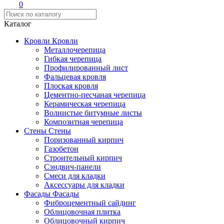
0
Каталог
Кровли
Кровли
Металлочерепица
Гибкая черепица
Профилированный лист
Фальцевая кровля
Плоская кровля
Цементно-песчаная черепица
Керамическая черепица
Волнистые битумные листы
Композитная черепица
Стены
Стены
Поризованный кирпич
Газобетон
Строительный кирпич
Сэндвич-панели
Смеси для кладки
Аксессуары для кладки
Фасады
Фасады
Фиброцементный сайдинг
Облицовочная плитка
Облицовочный кирпич