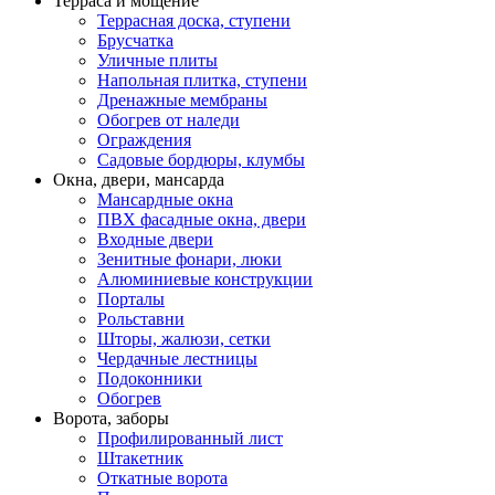
Терраса и мощение
Террасная доска, ступени
Брусчатка
Уличные плиты
Напольная плитка, ступени
Дренажные мембраны
Обогрев от наледи
Ограждения
Садовые бордюры, клумбы
Окна, двери, мансарда
Мансардные окна
ПВХ фасадные окна, двери
Входные двери
Зенитные фонари, люки
Алюминиевые конструкции
Порталы
Рольставни
Шторы, жалюзи, сетки
Чердачные лестницы
Подоконники
Обогрев
Ворота, заборы
Профилированный лист
Штакетник
Откатные ворота