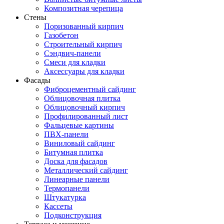
Композитная черепица
Стены
Поризованный кирпич
Газобетон
Строительный кирпич
Сэндвич-панели
Смеси для кладки
Аксессуары для кладки
Фасады
Фиброцементный сайдинг
Облицовочная плитка
Облицовочный кирпич
Профилированный лист
Фальцевые картины
ПВХ-панели
Виниловый сайдинг
Битумная плитка
Доска для фасадов
Металлический сайдинг
Линеарные панели
Термопанели
Штукатурка
Кассеты
Подконструкция