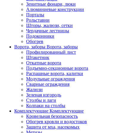
Зенитные фонари, люки
Алюминиевые конструкции
Порталы
Рольставни
Шторы, жалюзи, сетки
Чердачные лестницы
Подоконники
Обогрев
Ворота, заборы
Ворота, заборы
Профилированный лист
Штакетник
Откатные ворота
Подъемно-секционные ворота
Распашные ворота, калитки
Модульные ограждения
Сварные ограждения
Жалюзи
Зеленая изгородь
Столбы и лаги
Колпаки на столбы
Комплектующие
Комплектующие
Кровельная безопасность
Обогрев кровли и водостоков
Защита от мха, насекомых
Метизы