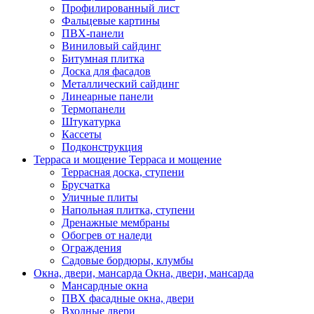
Профилированный лист
Фальцевые картины
ПВХ-панели
Виниловый сайдинг
Битумная плитка
Доска для фасадов
Металлический сайдинг
Линеарные панели
Термопанели
Штукатурка
Кассеты
Подконструкция
Терраса и мощение
Терраса и мощение
Террасная доска, ступени
Брусчатка
Уличные плиты
Напольная плитка, ступени
Дренажные мембраны
Обогрев от наледи
Ограждения
Садовые бордюры, клумбы
Окна, двери, мансарда
Окна, двери, мансарда
Мансардные окна
ПВХ фасадные окна, двери
Входные двери