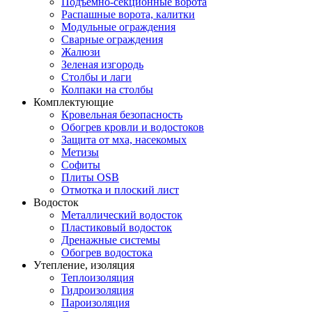
Подъемно-секционные ворота
Распашные ворота, калитки
Модульные ограждения
Сварные ограждения
Жалюзи
Зеленая изгородь
Столбы и лаги
Колпаки на столбы
Комплектующие
Кровельная безопасность
Обогрев кровли и водостоков
Защита от мха, насекомых
Метизы
Софиты
Плиты OSB
Отмотка и плоский лист
Водосток
Металлический водосток
Пластиковый водосток
Дренажные системы
Обогрев водостока
Утепление, изоляция
Теплоизоляция
Гидроизоляция
Пароизоляция