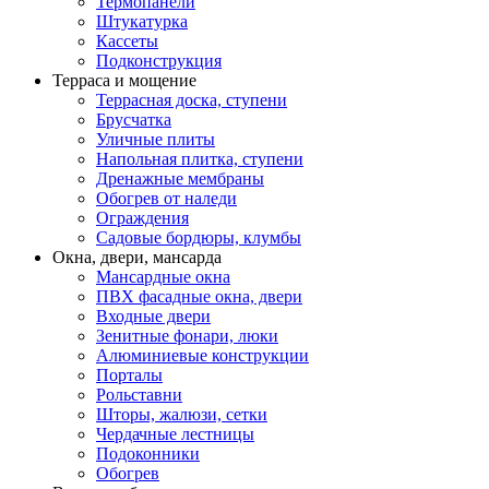
Термопанели
Штукатурка
Кассеты
Подконструкция
Терраса и мощение
Террасная доска, ступени
Брусчатка
Уличные плиты
Напольная плитка, ступени
Дренажные мембраны
Обогрев от наледи
Ограждения
Садовые бордюры, клумбы
Окна, двери, мансарда
Мансардные окна
ПВХ фасадные окна, двери
Входные двери
Зенитные фонари, люки
Алюминиевые конструкции
Порталы
Рольставни
Шторы, жалюзи, сетки
Чердачные лестницы
Подоконники
Обогрев