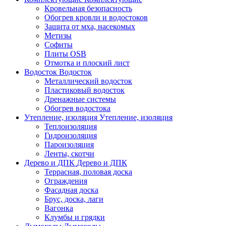
Кровельная безопасность
Обогрев кровли и водостоков
Защита от мха, насекомых
Метизы
Софиты
Плиты OSB
Отмотка и плоский лист
Водосток
Водосток
Металлический водосток
Пластиковый водосток
Дренажные системы
Обогрев водостока
Утепление, изоляция
Утепление, изоляция
Теплоизоляция
Гидроизоляция
Пароизоляция
Ленты, скотчи
Дерево и ДПК
Дерево и ДПК
Террасная, половая доска
Ограждения
Фасадная доска
Брус, доска, лаги
Вагонка
Клумбы и грядки