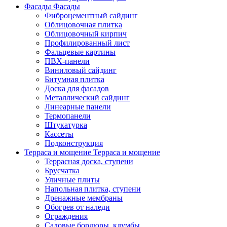
Фасады
Фасады
Фиброцементный сайдинг
Облицовочная плитка
Облицовочный кирпич
Профилированный лист
Фальцевые картины
ПВХ-панели
Виниловый сайдинг
Битумная плитка
Доска для фасадов
Металлический сайдинг
Линеарные панели
Термопанели
Штукатурка
Кассеты
Подконструкция
Терраса и мощение
Терраса и мощение
Террасная доска, ступени
Брусчатка
Уличные плиты
Напольная плитка, ступени
Дренажные мембраны
Обогрев от наледи
Ограждения
Садовые бордюры, клумбы