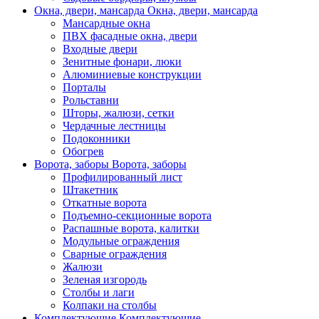
Окна, двери, мансарда
Окна, двери, мансарда
Мансардные окна
ПВХ фасадные окна, двери
Входные двери
Зенитные фонари, люки
Алюминиевые конструкции
Порталы
Рольставни
Шторы, жалюзи, сетки
Чердачные лестницы
Подоконники
Обогрев
Ворота, заборы
Ворота, заборы
Профилированный лист
Штакетник
Откатные ворота
Подъемно-секционные ворота
Распашные ворота, калитки
Модульные ограждения
Сварные ограждения
Жалюзи
Зеленая изгородь
Столбы и лаги
Колпаки на столбы
Комплектующие
Комплектующие