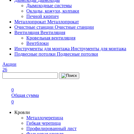
Дымоходы
Дымоходы
Дымоходные системы
Оклады, кожухи, колпаки
Печной кирпич
Металлопрокат
Металлопрокат
Очистные станции
Очистные станции
Вентиляция
Вентиляция
Кровельная вентиляция
Вентблоки
Инструменты для монтажа
Инструменты для монтажа
Подвесные потолки
Подвесные потолки
Акции
26
0
Общая сумма
0
Кровли
Металлочерепица
Гибкая черепица
Профилированный лист
Фальцевая кровля