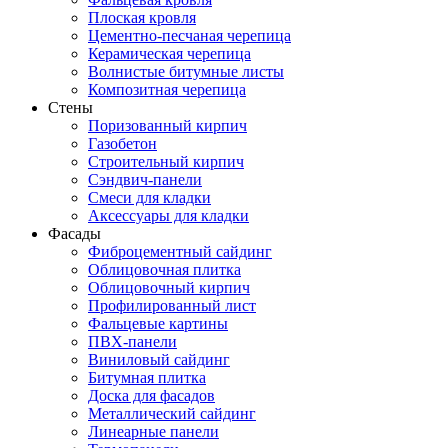
Плоская кровля
Цементно-песчаная черепица
Керамическая черепица
Волнистые битумные листы
Композитная черепица
Стены
Поризованный кирпич
Газобетон
Строительный кирпич
Сэндвич-панели
Смеси для кладки
Аксессуары для кладки
Фасады
Фиброцементный сайдинг
Облицовочная плитка
Облицовочный кирпич
Профилированный лист
Фальцевые картины
ПВХ-панели
Виниловый сайдинг
Битумная плитка
Доска для фасадов
Металлический сайдинг
Линеарные панели