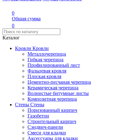
0
Общая сумма
0
Каталог
Кровли
Кровли
Металлочерепица
Гибкая черепица
Профилированный лист
Фальцевая кровля
Плоская кровля
Цементно-песчаная черепица
Керамическая черепица
Волнистые битумные листы
Композитная черепица
Стены
Стены
Поризованный кирпич
Газобетон
Строительный кирпич
Сэндвич-панели
Смеси для кладки
Аксессуары для кладки