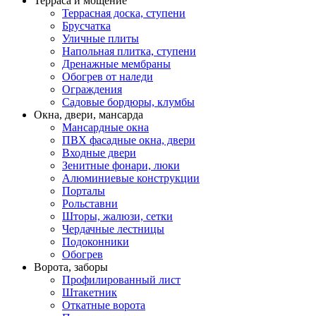
Терраса и мощение
Террасная доска, ступени
Брусчатка
Уличные плиты
Напольная плитка, ступени
Дренажные мембраны
Обогрев от наледи
Ограждения
Садовые бордюры, клумбы
Окна, двери, мансарда
Мансардные окна
ПВХ фасадные окна, двери
Входные двери
Зенитные фонари, люки
Алюминиевые конструкции
Порталы
Рольставни
Шторы, жалюзи, сетки
Чердачные лестницы
Подоконники
Обогрев
Ворота, заборы
Профилированный лист
Штакетник
Откатные ворота