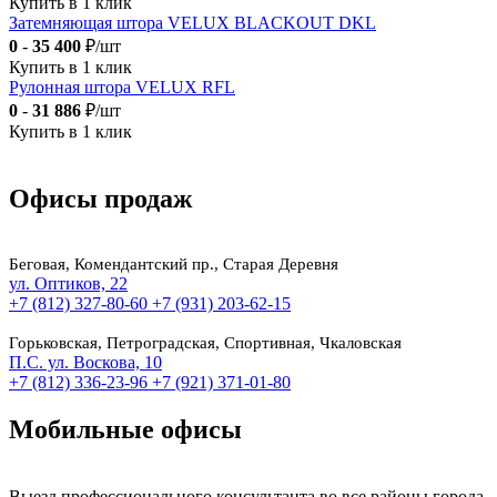
Купить в 1 клик
Затемняющая штора VELUX BLACKOUT DKL
0
-
35 400
₽/шт
Купить в 1 клик
Рулонная штора VELUX RFL
0
-
31 886
₽/шт
Купить в 1 клик
Офисы продаж
Беговая, Комендантский пр., Старая Деревня
ул. Оптиков, 22
+7 (812) 327-80-60
+7 (931) 203-62-15
Горьковская, Петроградская, Спортивная, Чкаловская
П.С. ул. Воскова, 10
+7 (812) 336-23-96
+7 (921) 371-01-80
Мобильные офисы
Выезд профессионального консультанта во все районы города