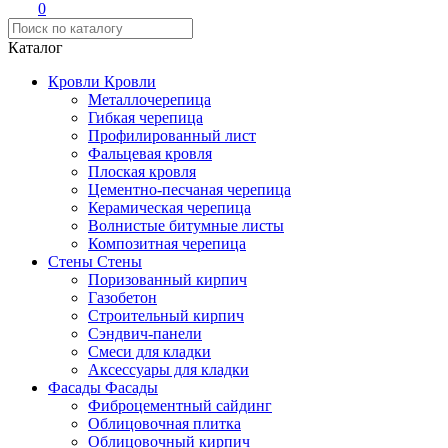
0
Каталог
Кровли
Кровли
Металлочерепица
Гибкая черепица
Профилированный лист
Фальцевая кровля
Плоская кровля
Цементно-песчаная черепица
Керамическая черепица
Волнистые битумные листы
Композитная черепица
Стены
Стены
Поризованный кирпич
Газобетон
Строительный кирпич
Сэндвич-панели
Смеси для кладки
Аксессуары для кладки
Фасады
Фасады
Фиброцементный сайдинг
Облицовочная плитка
Облицовочный кирпич