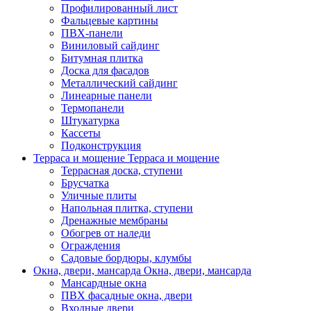
Профилированный лист
Фальцевые картины
ПВХ-панели
Виниловый сайдинг
Битумная плитка
Доска для фасадов
Металлический сайдинг
Линеарные панели
Термопанели
Штукатурка
Кассеты
Подконструкция
Терраса и мощение
Терраса и мощение
Террасная доска, ступени
Брусчатка
Уличные плиты
Напольная плитка, ступени
Дренажные мембраны
Обогрев от наледи
Ограждения
Садовые бордюры, клумбы
Окна, двери, мансарда
Окна, двери, мансарда
Мансардные окна
ПВХ фасадные окна, двери
Входные двери