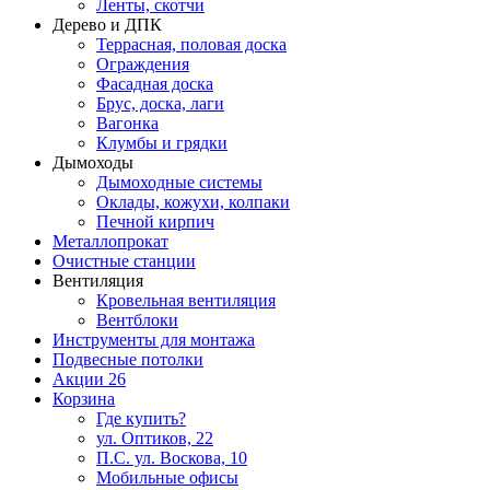
Ленты, скотчи
Дерево и ДПК
Террасная, половая доска
Ограждения
Фасадная доска
Брус, доска, лаги
Вагонка
Клумбы и грядки
Дымоходы
Дымоходные системы
Оклады, кожухи, колпаки
Печной кирпич
Металлопрокат
Очистные станции
Вентиляция
Кровельная вентиляция
Вентблоки
Инструменты для монтажа
Подвесные потолки
Акции
26
Корзина
Где купить?
ул. Оптиков, 22
П.С. ул. Воскова, 10
Мобильные офисы