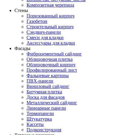
Композитная черепица
Стены
Поризованный кирпич
Газобетон
Строительный кирпич
Сэндвич-панели
Смеси для кладки
Аксессуары для кладки
Фасады
Фиброцементный сайдинг
Облицовочная плитка
Облицовочный кирпич
Профилированный лист
Фальцевые картины
ПВХ-панели
Виниловый сайдинг
Битумная плитка
Доска для фасадов
Металлический сайдинг
Линеарные панели
Термопанели
Штукатурка
Кассеты
Подконструкция