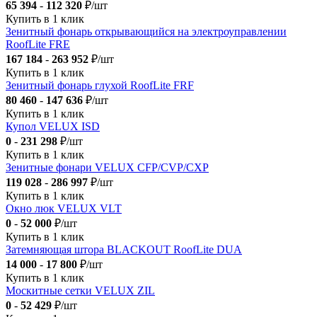
65 394
-
112 320
₽/шт
Купить в 1 клик
Зенитный фонарь открывающийся на электроуправлении
RoofLite FRE
167 184
-
263 952
₽/шт
Купить в 1 клик
Зенитный фонарь глухой RoofLite FRF
80 460
-
147 636
₽/шт
Купить в 1 клик
Купол VELUX ISD
0
-
231 298
₽/шт
Купить в 1 клик
Зенитные фонари VELUX CFP/CVP/CXP
119 028
-
286 997
₽/шт
Купить в 1 клик
Окно люк VELUX VLT
0
-
52 000
₽/шт
Купить в 1 клик
Затемняющая штора BLACKOUT RoofLite DUA
14 000
-
17 800
₽/шт
Купить в 1 клик
Москитные сетки VELUX ZIL
0
-
52 429
₽/шт