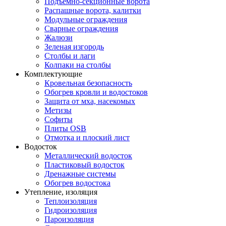
Подъемно-секционные ворота
Распашные ворота, калитки
Модульные ограждения
Сварные ограждения
Жалюзи
Зеленая изгородь
Столбы и лаги
Колпаки на столбы
Комплектующие
Кровельная безопасность
Обогрев кровли и водостоков
Защита от мха, насекомых
Метизы
Софиты
Плиты OSB
Отмотка и плоский лист
Водосток
Металлический водосток
Пластиковый водосток
Дренажные системы
Обогрев водостока
Утепление, изоляция
Теплоизоляция
Гидроизоляция
Пароизоляция