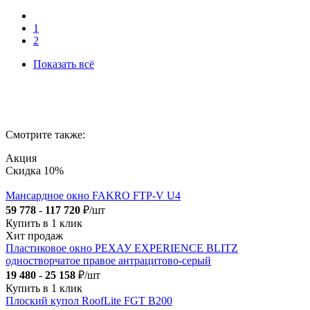
1
2
Показать всё
Смотрите также:
Акция
Скидка 10%
Мансардное окно FAKRO FTP-V U4
59 778
-
117 720
₽/шт
Купить в 1 клик
Хит продаж
Пластиковое окно РЕХАУ EXPERIENCE BLITZ
одностворчатое правое антрацитово-серый
19 480
-
25 158
₽/шт
Купить в 1 клик
Плоский купол RoofLite FGT B200