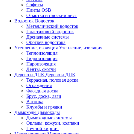
Софиты
Плиты OSB
Отмотка и плоский лист
Водосток
Водосток
Металлический водосток
Пластиковый водосток
Дренажные системы
Обогрев водостока
Утепление, изоляция
Утепление, изоляция
Теплоизоляция
Гидроизоляция
Пароизоляция
Ленты, скотчи
Дерево и ДПК
Дерево и ДПК
Террасная, половая доска
Ограждения
Фасадная доска
Брус, доска, лаги
Вагонка
Клумбы и грядки
Дымоходы
Дымоходы
Дымоходные системы
Оклады, кожухи, колпаки
Печной кирпич
Металлопрокат
Металлопрокат