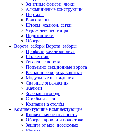
Зенитные фонари, люки
Алюминиевые конструкции
Порталы
Рольставни
Шторы, жалюзи, сетки
Чердачные лестницы
Подоконники
Обогрев
Ворота, заборы
Ворота, заборы
Профилированный лист
Штакетник
Откатные ворота
Подъемно-секционные ворота
Распашные ворота, калитки
Модульные ограждения
Сварные ограждения
Жалюзи
Зеленая изгородь
Столбы и лаги
Колпаки на столбы
Комплектующие
Комплектующие
Кровельная безопасность
Обогрев кровли и водостоков
Защита от мха, насекомых
Метизы