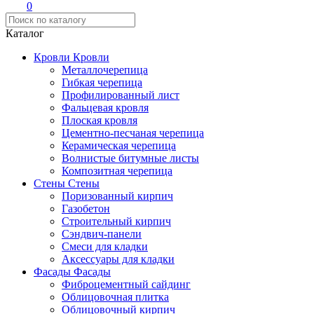
0
Каталог
Кровли
Кровли
Металлочерепица
Гибкая черепица
Профилированный лист
Фальцевая кровля
Плоская кровля
Цементно-песчаная черепица
Керамическая черепица
Волнистые битумные листы
Композитная черепица
Стены
Стены
Поризованный кирпич
Газобетон
Строительный кирпич
Сэндвич-панели
Смеси для кладки
Аксессуары для кладки
Фасады
Фасады
Фиброцементный сайдинг
Облицовочная плитка
Облицовочный кирпич