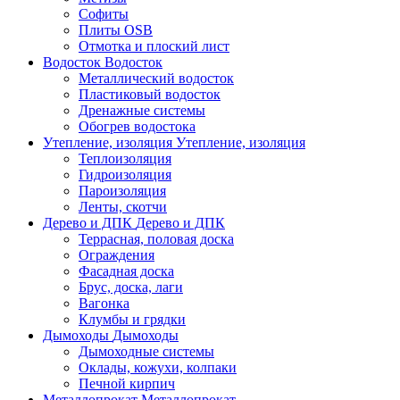
Софиты
Плиты OSB
Отмотка и плоский лист
Водосток
Водосток
Металлический водосток
Пластиковый водосток
Дренажные системы
Обогрев водостока
Утепление, изоляция
Утепление, изоляция
Теплоизоляция
Гидроизоляция
Пароизоляция
Ленты, скотчи
Дерево и ДПК
Дерево и ДПК
Террасная, половая доска
Ограждения
Фасадная доска
Брус, доска, лаги
Вагонка
Клумбы и грядки
Дымоходы
Дымоходы
Дымоходные системы
Оклады, кожухи, колпаки
Печной кирпич
Металлопрокат
Металлопрокат