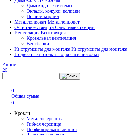
Дымоходы
Дымоходы
Дымоходные системы
Оклады, кожухи, колпаки
Печной кирпич
Металлопрокат
Металлопрокат
Очистные станции
Очистные станции
Вентиляция
Вентиляция
Кровельная вентиляция
Вентблоки
Инструменты для монтажа
Инструменты для монтажа
Подвесные потолки
Подвесные потолки
Акции
26
0
Общая сумма
0
Кровли
Металлочерепица
Гибкая черепица
Профилированный лист
Фальцевая кровля