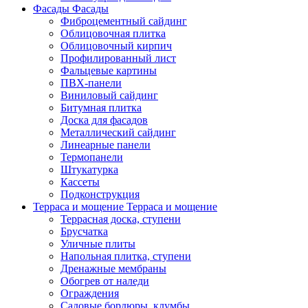
Фасады
Фасады
Фиброцементный сайдинг
Облицовочная плитка
Облицовочный кирпич
Профилированный лист
Фальцевые картины
ПВХ-панели
Виниловый сайдинг
Битумная плитка
Доска для фасадов
Металлический сайдинг
Линеарные панели
Термопанели
Штукатурка
Кассеты
Подконструкция
Терраса и мощение
Терраса и мощение
Террасная доска, ступени
Брусчатка
Уличные плиты
Напольная плитка, ступени
Дренажные мембраны
Обогрев от наледи
Ограждения
Садовые бордюры, клумбы