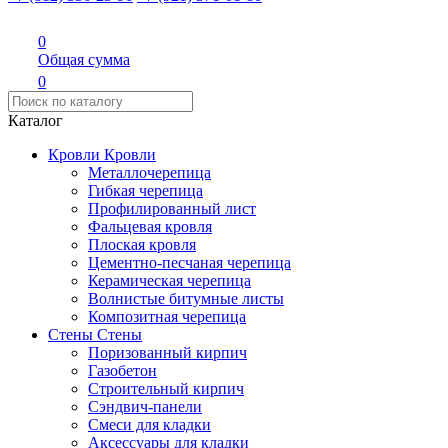
0
Общая сумма
0
Каталог
Кровли
Кровли
Металлочерепица
Гибкая черепица
Профилированный лист
Фальцевая кровля
Плоская кровля
Цементно-песчаная черепица
Керамическая черепица
Волнистые битумные листы
Композитная черепица
Стены
Стены
Поризованный кирпич
Газобетон
Строительный кирпич
Сэндвич-панели
Смеси для кладки
Аксессуары для кладки