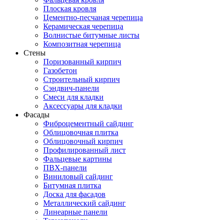
Плоская кровля
Цементно-песчаная черепица
Керамическая черепица
Волнистые битумные листы
Композитная черепица
Стены
Поризованный кирпич
Газобетон
Строительный кирпич
Сэндвич-панели
Смеси для кладки
Аксессуары для кладки
Фасады
Фиброцементный сайдинг
Облицовочная плитка
Облицовочный кирпич
Профилированный лист
Фальцевые картины
ПВХ-панели
Виниловый сайдинг
Битумная плитка
Доска для фасадов
Металлический сайдинг
Линеарные панели