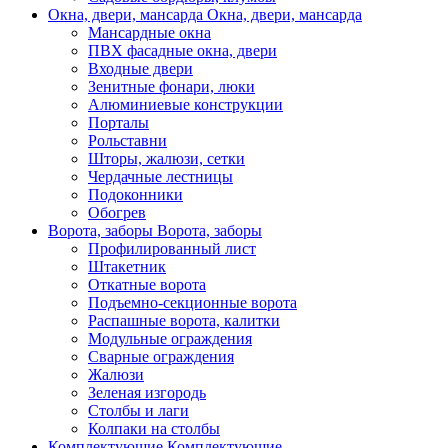
Окна, двери, мансарда
Окна, двери, мансарда
Мансардные окна
ПВХ фасадные окна, двери
Входные двери
Зенитные фонари, люки
Алюминиевые конструкции
Порталы
Рольставни
Шторы, жалюзи, сетки
Чердачные лестницы
Подоконники
Обогрев
Ворота, заборы
Ворота, заборы
Профилированный лист
Штакетник
Откатные ворота
Подъемно-секционные ворота
Распашные ворота, калитки
Модульные ограждения
Сварные ограждения
Жалюзи
Зеленая изгородь
Столбы и лаги
Колпаки на столбы
Комплектующие
Комплектующие