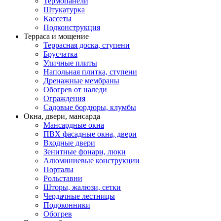
Термопанели
Штукатурка
Кассеты
Подконструкция
Терраса и мощение
Террасная доска, ступени
Брусчатка
Уличные плиты
Напольная плитка, ступени
Дренажные мембраны
Обогрев от наледи
Ограждения
Садовые бордюры, клумбы
Окна, двери, мансарда
Мансардные окна
ПВХ фасадные окна, двери
Входные двери
Зенитные фонари, люки
Алюминиевые конструкции
Порталы
Рольставни
Шторы, жалюзи, сетки
Чердачные лестницы
Подоконники
Обогрев