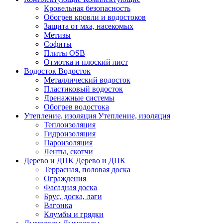
Кровельная безопасность
Обогрев кровли и водостоков
Защита от мха, насекомых
Метизы
Софиты
Плиты OSB
Отмотка и плоский лист
Водосток
Водосток
Металлический водосток
Пластиковый водосток
Дренажные системы
Обогрев водостока
Утепление, изоляция
Утепление, изоляция
Теплоизоляция
Гидроизоляция
Пароизоляция
Ленты, скотчи
Дерево и ДПК
Дерево и ДПК
Террасная, половая доска
Ограждения
Фасадная доска
Брус, доска, лаги
Вагонка
Клумбы и грядки